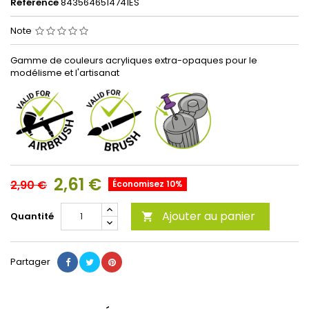
Référence
8435646514741ES
Note
Gamme de couleurs acryliques extra-opaques pour le
modélisme et l'artisanat
2,61 €
2,90 €
Économisez 10%
Ajouter au panier
Quantité

Partager