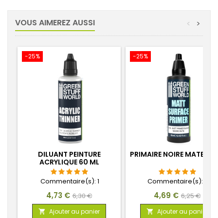
VOUS AIMEREZ AUSSI
<
>
-25%
-25%
DILUANT PEINTURE
PRIMAIRE NOIRE MATE 60
ACRYLIQUE 60 ML
Commentaire(s):
1
Commentaire(s):
6
Prix
Prix
Prix
Prix
4,73 €
4,69 €
6,30 €
6,25 €
de
de
Ajouter au panier
Ajouter au panier

