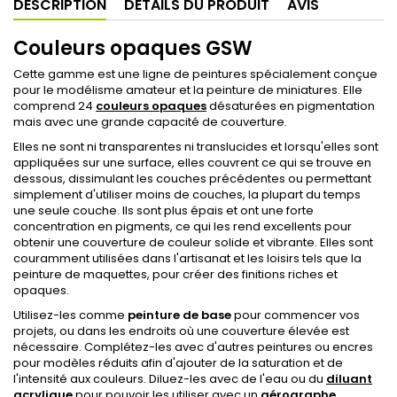
DESCRIPTION
DÉTAILS DU PRODUIT
AVIS
Couleurs opaques GSW
Cette gamme est une ligne de peintures spécialement conçue
pour le modélisme amateur et la peinture de miniatures. Elle
comprend 24
couleurs opaques
désaturées en pigmentation
mais avec une grande capacité de couverture.
Elles ne sont ni transparentes ni translucides et lorsqu'elles sont
appliquées sur une surface, elles couvrent ce qui se trouve en
dessous, dissimulant les couches précédentes ou permettant
simplement d'utiliser moins de couches, la plupart du temps
une seule couche. Ils sont plus épais et ont une forte
concentration en pigments, ce qui les rend excellents pour
obtenir une couverture de couleur solide et vibrante. Elles sont
couramment utilisées dans l'artisanat et les loisirs tels que la
peinture de maquettes, pour créer des finitions riches et
opaques.
Utilisez-les comme
peinture de base
pour commencer vos
projets, ou dans les endroits où une couverture élevée est
nécessaire. Complétez-les avec d'autres peintures ou encres
pour modèles réduits afin d'ajouter de la saturation et de
l'intensité aux couleurs. Diluez-les avec de l'eau ou du
diluant
acrylique
pour pouvoir les utiliser avec un
aérographe
.