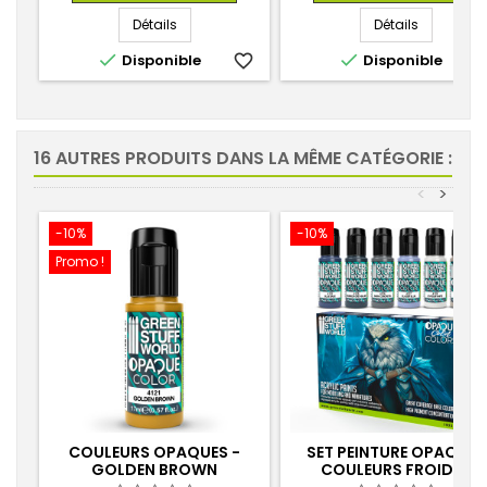
base
base
Détails
Détails


Disponible
favorite_border
Disponible
favorite_
16 AUTRES PRODUITS DANS LA MÊME CATÉGORIE :
<
>
-10%
-10%
Promo !
COULEURS OPAQUES -
SET PEINTURE OPAQUE-
GOLDEN BROWN
COULEURS FROIDES