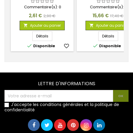
Commentaire(s):
0
Commentaire(s):
0
Prix
Prix
Prix
Prix
2,61 €
15,66 €
2,90 €
17,40 €
de
de
Ajouter au panier
Ajouter au panier


base
base
Détails
Détails


Disponible
favorite_border
Disponible
favorite_
LETTRE D'INFORMATIONS
J'accepte les conditions générales et la politique de
confidentialité