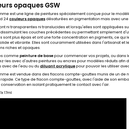
eurs opaques GSW
mme est une ligne de peintures spécialement conçue pour le modélis
d 24
couleurs opaques
désaturées en pigmentation mais avec une 
sont ni transparentes ni translucides et lorsqu'elles sont appliquées s
dissimulant les couches précédentes ou permettant simplement d'uti
ls sont plus épais et ont une forte concentration en pigments, ce qui 
olide et vibrante. Elles sont couramment utilisées dans l'artisanat et l
ions riches et opaques.
-les comme
peinture de base
pour commencer vos projets, ou dans le
-les avec d'autres peintures ou encres pour modèles réduits afin d'aj
s avec de l'eau ou du
diluant acrylique
pour pouvoir les utiliser ave
mme est vendue dans des flacons compte-gouttes munis de un de 
rapide. Ce type de flacon compte-gouttes, avec l'aide de son embo
conservation en isolant pratiquement le contact avec l'air.
1x 17ml