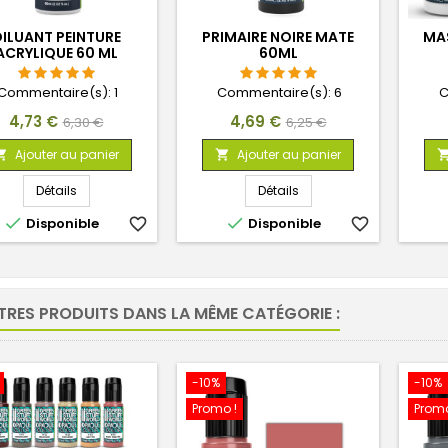
ILUANT PEINTURE
PRIMAIRE NOIRE MATE
MA
ACRYLIQUE 60 ML
60ML
Commentaire(s):
1
Commentaire(s):
6
C
Prix
Prix
Prix
Prix
4,73 €
4,69 €
6,30 €
6,25 €
de
de
Ajouter au panier
Ajouter au panier


base
base
Détails
Détails


Disponible
favorite_border
Disponible
favorite_border
TRES PRODUITS DANS LA MÊME CATÉGORIE :
-10%
-10%
Promo !
Promo