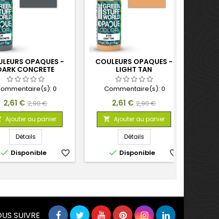
LEURS OPAQUES -
COULEURS OPAQUES -
COU
DARK CONCRETE
LIGHT TAN
ommentaire(s):
0
Commentaire(s):
0
C
Prix
Prix
Prix
Prix
2,61 €
2,61 €
2,90 €
2,90 €
de
de
Ajouter au panier
Ajouter au panier



base
base
Détails
Détails


Disponible
favorite_border
Disponible
favorite_border
US SUIVRE