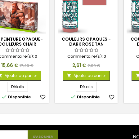
 PEINTURE OPAQUE-
COULEURS OPAQUES -
COU
COULEURS CHAIR
DARK ROSE TAN
Commentaire(s):
0
Commentaire(s):
0
C
Prix
Prix
Prix
Prix
15,66 €
2,61 €
17,40 €
2,90 €
de
de
Ajouter au panier
Ajouter au panier


base
base
Détails
Détails


Disponible
favorite_border
Disponible
favorite_border
NO