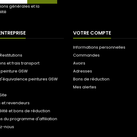
ions générales et la
lité
ENTREPRISE
VOTRE COMPTE
Informations personnelles
Restitutions
Commandes
ons et frais transport
Avoirs
 peinture GSW
Adresses
d'équivalence peintures GSW
Bons de réduction
Mes alertes
Site
 et revendeurs
délité et bons de réduction
s du programme d'affiliation
ez-nous