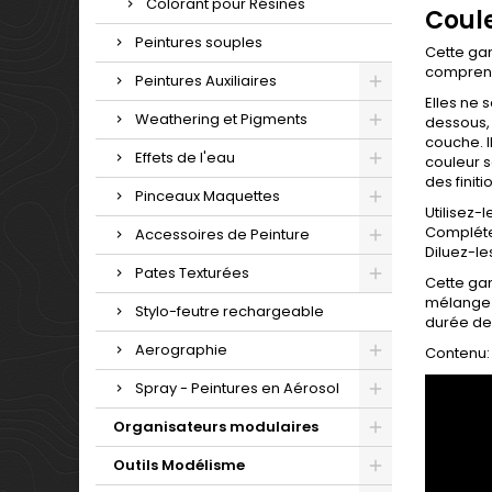
Colorant pour Résines
Coul
Peintures souples
Cette ga
compren
Peintures Auxiliaires
Elles ne 
Weathering et Pigments
dessous, 
couche. I
Effets de l'eau
couleur s
des finit
Pinceaux Maquettes
Utilisez
Complétez
Accessoires de Peinture
Diluez-le
Pates Texturées
Cette ga
mélange 
Stylo-feutre rechargeable
durée de 
Aerographie
Contenu: 
Spray - Peintures en Aérosol
Organisateurs modulaires
Outils Modélisme