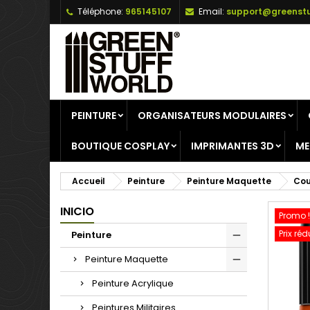
Téléphone:
965145107
Email:
support@greenstu
A
C
C
add_circle_outline
Vo
No
d'e
PEINTURE
ORGANISATEURS MODULAIRES
BOUTIQUE COSPLAY
IMPRIMANTES 3D
ME
Accueil
Peinture
Peinture Maquette
Cou
INICIO
Promo !
Prix réd
Peinture
Peinture Maquette
Peinture Acrylique
Peintures Militaires