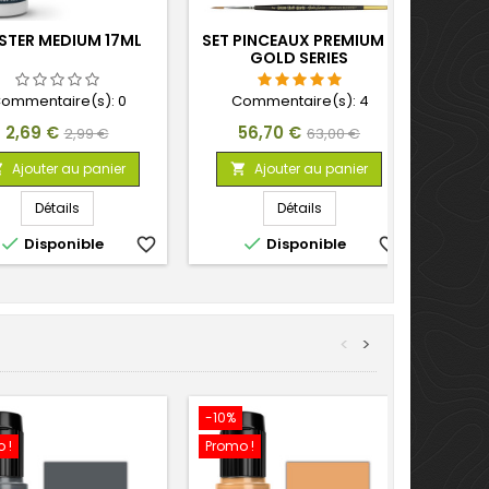
STER MEDIUM 17ML
SET PINCEAUX PREMIUM -
GOLD SERIES
ommentaire(s):
0
Commentaire(s):
4
Prix
Prix
Prix
Prix
2,69 €
56,70 €
2,99 €
63,00 €
de
de
Ajouter au panier
Ajouter au panier


base
base
Détails
Détails


Disponible
favorite_border
Disponible
favorite_border
<
>
-10%
-10%
 !
Promo !
Promo