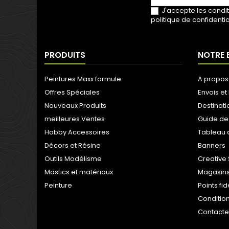
J'accepte les condit
politique de confidentia
PRODUITS
NOTRE 
Peintures Maxx formule
A propos
Offres Spéciales
Envois et 
Nouveaux Produits
Destinati
meilleures Ventes
Guide de
Hobby Accessoires
Tableau 
Décors et Résine
Banners
Outils Modélisme
Creative 
Mastics et matériaux
Magasins
Peinture
Points fi
Condition
Contact