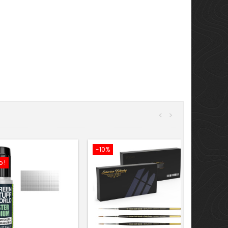
<
>
-10%
 !