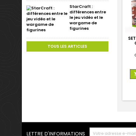
StarCraft :
différences entre
le jeu vidéo et le
wargame de
figurines
SET
TOUS LES ARTICLES
LETTRE D'INFORMATIONS