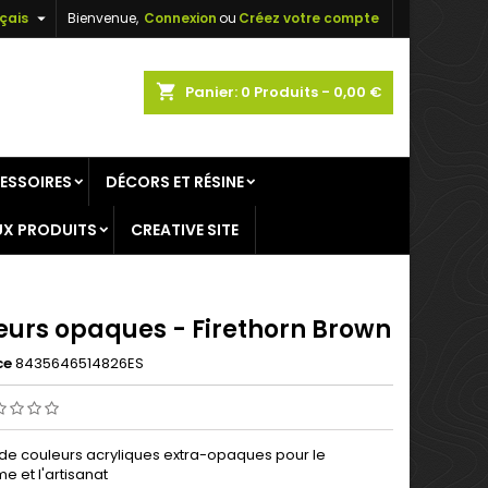

çais
Bienvenue,
Connexion
ou
Créez votre compte
×
×
×
shopping_cart
Panier:
0
Produits - 0,00 €
ESSOIRES
DÉCORS ET RÉSINE
n
X PRODUITS
CREATIVE SITE
s
eurs opaques - Firethorn Brown
ce
8435646514826ES
 couleurs acryliques extra-opaques pour le
e et l'artisanat