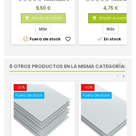
Precio
Precio
9,50 €
4,75 €
Añadir al carrito
Añadir al carrito


Más
Más


Fuera de stock
favorite_border
En stock
favorite_
6 OTROS PRODUCTOS EN LA MISMA CATEGORÍA:
<
>
-20%
-40%
Fuera de stock
Fuera de stock