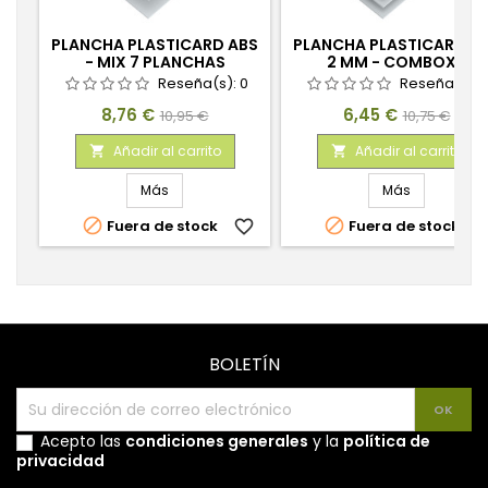
PLANCHA PLASTICARD ABS
PLANCHA PLASTICARD A
- MIX 7 PLANCHAS
2 MM - COMBOX3
PLANCHAS
Reseña(s):
0
Reseña(s):
Precio
Precio
Precio
Precio
8,76 €
6,45 €
10,95 €
10,75 €
base
base
Añadir al carrito
Añadir al carrito


Más
Más


Fuera de stock
favorite_border
Fuera de stock
favorite_
BOLETÍN
Acepto las
condiciones generales
y la
política de
privacidad