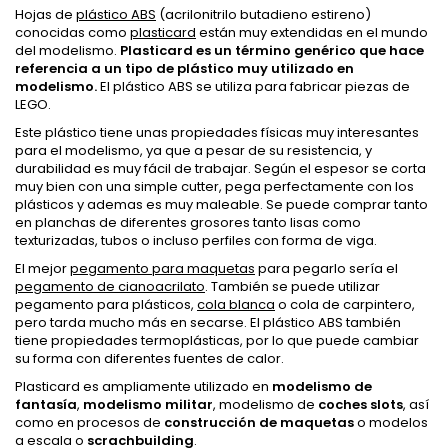
Hojas de
plástico ABS
(acrilonitrilo butadieno estireno)
conocidas como
plasticard
están muy extendidas en el mundo
del modelismo.
Plasticard es un término genérico que hace
referencia a un tipo de plástico muy utilizado en
modelismo.
El plástico ABS se utiliza para fabricar piezas de
LEGO.
Este plástico tiene unas propiedades físicas muy interesantes
para el modelismo, ya que a pesar de su resistencia, y
durabilidad es muy fácil de trabajar. Según el espesor se corta
muy bien con una simple cutter, pega perfectamente con los
plásticos y ademas es muy maleable. Se puede comprar tanto
en planchas de diferentes grosores tanto lisas como
texturizadas, tubos o incluso perfiles con forma de viga.
El mejor
pegamento para maquetas
para pegarlo sería el
pegamento de cianoacrilato
. También se puede utilizar
pegamento para plásticos,
cola blanca
o cola de carpintero,
pero tarda mucho más en secarse. El plástico ABS también
tiene propiedades termoplásticas, por lo que puede cambiar
su forma con diferentes fuentes de calor.
Plasticard es ampliamente utilizado en
modelismo de
fantasía
,
modelismo militar
, modelismo de
coches slots
, así
como en procesos de
construcción de maquetas
o modelos
a escala o
scrachbuilding
.