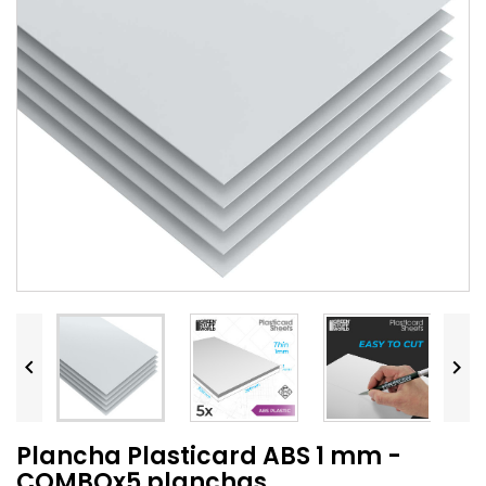


Plancha Plasticard ABS 1 mm -
COMBOx5 planchas