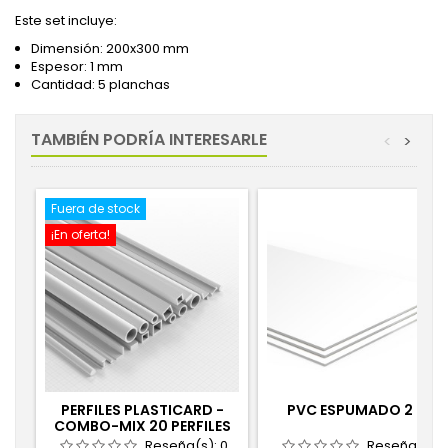
Este set incluye:
Dimensión: 200x300 mm
Espesor: 1 mm
Cantidad: 5 planchas
TAMBIÉN PODRÍA INTERESARLE
<
>
Fuera de stock
¡En oferta!
PERFILES PLASTICARD -
PVC ESPUMADO 2 MM
COMBO-MIX 20 PERFILES
Reseña(s):
0
Reseña(s):