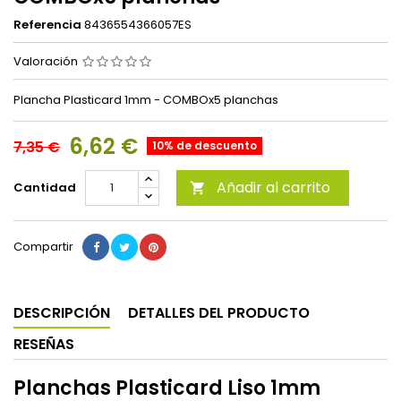
Referencia
8436554366057ES
Valoración
Plancha Plasticard 1mm - COMBOx5 planchas
6,62 €
7,35 €
10% de descuento
Añadir al carrito
Cantidad

Compartir
DESCRIPCIÓN
DETALLES DEL PRODUCTO
RESEÑAS
Planchas Plasticard Liso 1mm