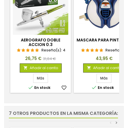
AEROGRAFO DOBLE
MASCARA PARA PINTAR 
ACCION 0.3
Reseña(s):
4
Reseña(s):
1
Precio
Precio
Precio
26,75 €
43,95 €
31,84 €
base
Añadir al carrito
Añadir al carrito


Más
Más


En stock
favorite_border
En stock
favorite_
7 OTROS PRODUCTOS EN LA MISMA CATEGORÍA:
<
>