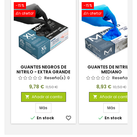
-15%
-15%
¡En oferta!
¡En oferta!
GUANTES NEGROS DE
GUANTES DE NITRILO -
NITRILO - EXTRA GRANDE
MEDIANO
Reseña(s):
0
Reseña(s):
Precio
Precio
Precio
Precio
9,78 €
8,93 €
11,50 €
10,50 €
base
base
Añadir al carrito
Añadir al carrito


Más
Más


En stock
favorite_border
En stock
favorite_