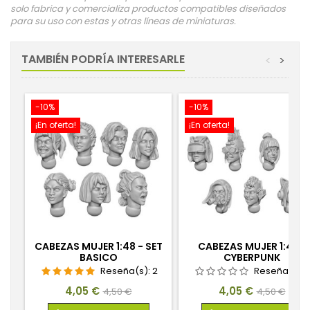
solo fabrica y comercializa productos compatibles diseñados
para su uso con estas y otras líneas de miniaturas.
TAMBIÉN PODRÍA INTERESARLE
<
>
-10%
-10%
¡En oferta!
¡En oferta!
CABEZAS MUJER 1:48 - SET
CABEZAS MUJER 1:48 -
BASICO
CYBERPUNK
Reseña(s):
2
Reseña(s):
Precio
Precio
Precio
Precio
4,05 €
4,05 €
4,50 €
4,50 €
base
base