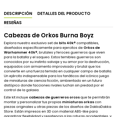
DESCRIPCIÓN
DETALLES DEL PRODUCTO
RESEÑAS
Cabezas de Orkos Burna Boyz
Explora nuestro exclusivo set de
bits 40k®
compatibles,
diseñados específicamente para ejercitos de
Orkos de
Warhammer 40k®
, brutales y feroces guerreros que viven
para la batalla y el saqueo. Estos temibles guerreros son
conocidos por su instinto salvaje y su amor por la destrucción,
equipados con armamento improvisado y brutal que los
convierte en una fuerza temida en cualquier campo de batalla.
Un ejército indispensable para los fanáticos del icónico juego
de miniaturas de ciencia ficción, ambientado en un futuro
distópico donde facciones rivales luchan sin piedad por el
control de la galaxia.
Este kit incluye
cabezas de guerreros orcos
que te permitirán
montar y personalizar tus propias
miniaturas orkas
con
piezas originales u otras piezas de los diseños de DakkaDakka
Store. Están impresos en 3D con material ABS-like para
garantizar flexibilidad y resistencia a las roturas accidentales, y