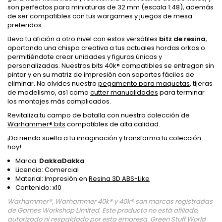
son perfectos para miniaturas de 32 mm (escala 1:48), además
de ser compatibles con tus wargames y juegos de mesa
preferidos.
Lleva tu afición a otro nivel con estos versátiles
bitz de resina
,
aportando una chispa creativa a tus actuales hordas orkas o
permitiéndote crear unidades y figuras únicas y
personalizadas. Nuestros bits 40k® compatibles se entregan sin
pintar y en su matriz de impresión con soportes fáciles de
eliminar. No olvides nuestro
pegamento para maquetas
, tijeras
de modelismo, así como
cutter manualidades
para terminar
los montajes más complicados.
Revitaliza tu campo de batalla con nuestra colección de
Warhammer® bits
compatibles de alta calidad.
¡Da rienda suelta a tu imaginación y transforma tu colección
hoy!
Marca:
DakkaDakka
Licencia: Comercial
Material: Impresión en
Resina 3D ABS-Like
Contenido: x10
Warhammer®, Warhammer 40k® y 40k® son marcas registradas
de Games Workshop Limited. Este producto no está afiliado,
autorizado ni respaldado por esta empresa. Green Stuff World