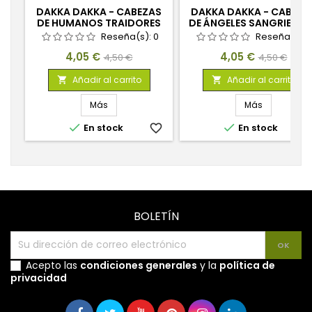
DAKKA DAKKA - CABEZAS
DAKKA DAKKA - CABEZA
DE HUMANOS TRAIDORES
DE ÁNGELES SANGRIENT
AL IMPERIO 1:48
MASCULINAS 1:48
Reseña(s):
0
Reseña(s):
Precio
Precio
Precio
Precio
4,05 €
4,05 €
4,50 €
4,50 €
base
base
Añadir al carrito
Añadir al carrito


Más
Más


En stock
favorite_border
En stock
favorite_
BOLETÍN
Acepto las
condiciones generales
y la
política de
privacidad