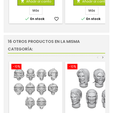
Añadir al carrito
Añadir al carrito


Más
Más


En stock
favorite_border
En stock
favorite_
16 OTROS PRODUCTOS EN LA MISMA
CATEGORÍA:
<
>
-10%
-10%