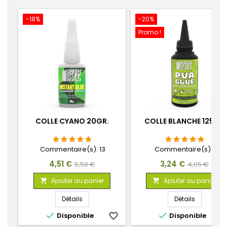
-18%
-20%
Promo !
COLLE CYANO 20GR.
COLLE BLANCHE 125GR
Commentaire(s):
13
Commentaire(s):
1
Prix
Prix
Prix
Prix
4,51 €
3,24 €
5,50 €
4,05 €
de
de
Ajouter au panier
Ajouter au panier


base
base
Détails
Détails


Disponible
favorite_border
Disponible
favorite_