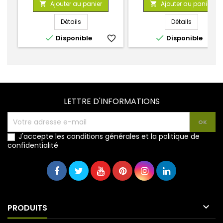
Ajouter au panier
Ajouter au panier


base
base
Détails
Détails


Disponible
favorite_border
Disponible
favorite_
LETTRE D'INFORMATIONS
J'accepte les conditions générales et la politique de
confidentialité

PRODUITS