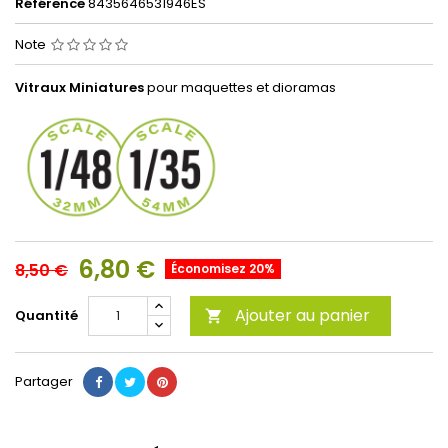
Référence
8435646531946ES
Note
Vitraux Miniatures
pour maquettes et dioramas
6,80 €
8,50 €
Économisez 20%
Ajouter au panier
Quantité

Partager