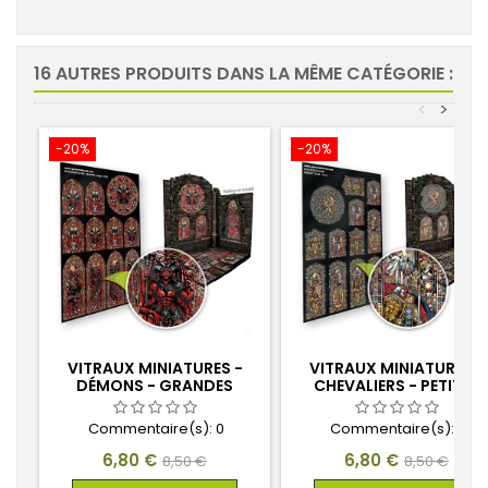
16 AUTRES PRODUITS DANS LA MÊME CATÉGORIE :
<
>
-20%
-20%
VITRAUX MINIATURES -
VITRAUX MINIATURES -
DÉMONS - GRANDES
CHEVALIERS - PETITES
Commentaire(s):
0
Commentaire(s):
0
Prix
Prix
Prix
Prix
6,80 €
6,80 €
8,50 €
8,50 €
de
de