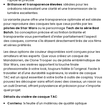
rapide et précise.
Brillance et transparence élevées
: idéales pour les
créations nécessitant une clarté et une transmission de la
lumière excellentes.
La variante jaune offre une transparence optimale et est idéale
pour reproduire des casques tels que ceux portés par les
pilotes de Star Wars
ou le personnage
Tech de la série Bad
Batch.
Sa conception précise et sa finition brillante et
transparente vous permettent d'imiter parfaitement l'aspect
des casques, comme s'ils étaient directement tirés de vos films
et séries préférés.
Les deux options de couleur disponibles sont conçues pour les
amateurs et les experts. Que vous créiez un casque de
Mandalorien, de Clone Trooper ou de pilote emblématique de
Star Wars, ces visières apportent la touche finale
professionnelle à votre look, toujours fidèle à l'original. Facile à
travailler et d'une durabilité supérieure, la visière de casque
TAC est un ajout essentiel à votre boîte à outils de cosplay. Vous
pouvez les découper sans effort avec des ciseaux, un rasoir ou
un outil Dremel, offrant polyvalence et précision pour n'importe
quel projet.
Détails du v
isière de casque TAC
:
Contenu
: 1x feuille d'un matériau de qualité optique