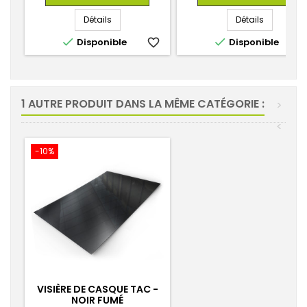
base
Détails
Détails


Disponible
favorite_border
Disponible
favorite_
1 AUTRE PRODUIT DANS LA MÊME CATÉGORIE :
>
<
-10%
VISIÈRE DE CASQUE TAC -
NOIR FUMÉ