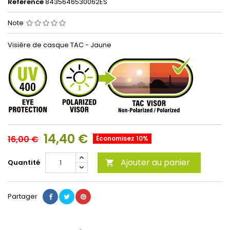
Référence
8435646530062ES
Note
Visière de casque TAC - Jaune
14,40 €
16,00 €
Économisez 10%
Ajouter au panier
Quantité

Partager