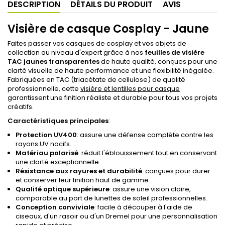
DESCRIPTION
DÉTAILS DU PRODUIT
AVIS
Visière de casque Cosplay - Jaune
Faites passer vos casques de cosplay et vos objets de
collection au niveau d'expert grâce à nos
feuilles de visière
TAC jaunes transparentes
de haute qualité, conçues pour une
clarté visuelle de haute performance et une flexibilité inégalée.
Fabriquées en TAC (triacétate de cellulose) de qualité
professionnelle, cette
visière et lentilles pour casque
garantissent une finition réaliste et durable pour tous vos projets
créatifs.
Caractéristiques principales
:
Protection UV400
: assure une défense complète contre les
rayons UV nocifs.
Matériau polarisé
: réduit l'éblouissement tout en conservant
une clarté exceptionnelle.
Résistance aux rayures et durabilité
: conçues pour durer
et conserver leur finition haut de gamme.
Qualité optique supérieure
: assure une vision claire,
comparable au port de lunettes de soleil professionnelles.
Conception conviviale
: facile à découper à l'aide de
ciseaux, d'un rasoir ou d'un Dremel pour une personnalisation