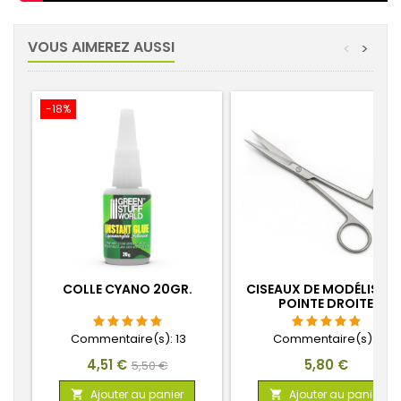
VOUS AIMEREZ AUSSI
<
>
-18%
COLLE CYANO 20GR.
CISEAUX DE MODÉLISME 
POINTE DROITE
Commentaire(s):
13
Commentaire(s):
1
Prix
Prix
Prix
4,51 €
5,80 €
5,50 €
de
Ajouter au panier
Ajouter au panier

