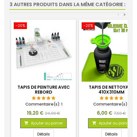
3 AUTRES PRODUITS DANS LA MÊME CATÉGORIE :
<
>
-20%
-20%
TAPIS DE PEINTURE AVEC
TAPIS DE NETTOYAGE
REBORD
410X310MM
Commentaire(s):
1
Commentaire(s):
1
Prix
Prix
Prix
Prix
19,20 €
6,00 €
24,00 €
7,50 €
de
de
Ajouter au panier
Ajouter au panier


base
base
Détails
Détails