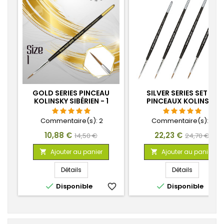
GOLD SERIES PINCEAU
SILVER SERIES SET DE
KOLINSKY SIBÉRIEN - 1
PINCEAUX KOLINSKY
Commentaire(s):
2
Commentaire(s):
6
Prix
Prix
Prix
Prix
10,88 €
22,23 €
14,50 €
24,70 €
de
de
Ajouter au panier
Ajouter au panier


base
base
Détails
Détails


Disponible
favorite_border
Disponible
favorite_