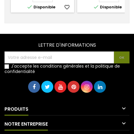


Disponible
favorite_border
Disponible
favorite_
LETTRE D'INFORMATIONS
J'accepte les conditions générales et la politique de
confidentialité

PRODUITS

NOTRE ENTREPRISE