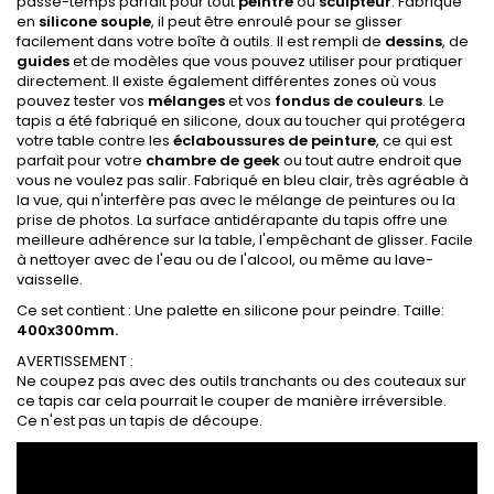
passe-temps parfait pour tout
peintre
ou
sculpteur
. Fabriqué
en
silicone souple
, il peut être enroulé pour se glisser
facilement dans votre boîte à outils. Il est rempli de
dessins
, de
guides
et de modèles que vous pouvez utiliser pour pratiquer
directement. Il existe également différentes zones où vous
pouvez tester vos
mélanges
et vos
fondus de couleurs
. Le
tapis a été fabriqué en silicone, doux au toucher qui protégera
votre table contre les
éclaboussures de peinture
, ce qui est
parfait pour votre
chambre de geek
ou tout autre endroit que
vous ne voulez pas salir. Fabriqué en bleu clair, très agréable à
la vue, qui n'interfère pas avec le mélange de peintures ou la
prise de photos. La surface antidérapante du tapis offre une
meilleure adhérence sur la table, l'empêchant de glisser. Facile
à nettoyer avec de l'eau ou de l'alcool, ou même au lave-
vaisselle.
Ce set contient : Une palette en silicone pour peindre. Taille:
400x300mm.
AVERTISSEMENT :
Ne coupez pas avec des outils tranchants ou des couteaux sur
ce tapis car cela pourrait le couper de manière irréversible.
Ce n'est pas un tapis de découpe.