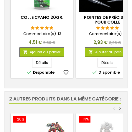
COLLE CYANO 20GR.
POINTES DE PRÉCISION
POUR COLLE
CYANOACRYLATE
Commentaire(s):
13
Commentaire(s):
4
Prix
Prix
Prix
Prix
4,51 €
2,93 €
5,50 €
3,25 €
de
de
Ajouter au panier
Ajouter au panier


base
base
Détails
Détails


Disponible
favorite_border
Disponible
favorite_
2 AUTRES PRODUITS DANS LA MÊME CATÉGORIE :
<
>
-20%
-14%