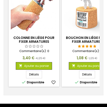
COLONNE EN LIÈGE POUR
BOUCHON EN LIÈGE POU
FIXER ARMATURES
FIXER ARMATURES
Commentaire(s):
0
Commentaire(s):
2
Prix
Prix
Prix
Prix
3,40 €
1,08 €
4,25 €
1,25 €
de
de
Ajouter au panier
Ajouter au panier


base
base
Détails
Détails


Disponible
favorite_border
Disponible
favorite_