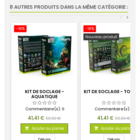
8 AUTRES PRODUITS DANS LA MÊME CATÉGORIE :
<
>
-18%
-18%
Nouveau produit
KIT DE SOCLAGE -
KIT DE SOCLAGE - TOXIQ
AQUATIQUE
Commentaire(s):
0
Commentaire(s):
0
Prix
Prix
Prix
Prix
41,41 €
41,41 €
50,50 €
50,50 €
de
de
Ajouter au panier
Ajouter au panier


base
base
Détails
Détails