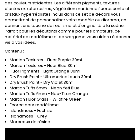
des couleurs stridentes. Les différents pigments, textures,
plantes extraterrestres, végétation martienne fluorescente et
cristaux hyperréalistes inclus dans ce
set de décors
vous
permettront de personnaliser votre modèle ou diorama, en
donnant une touche de réalisme et d'originalité à la scène.
Parfait pour les débutants comme pour les amateurs, ce
matériel de modélisme et de wargame vous aidera à donner
vie à vos idées.
Contenu :
Martian Textures - Fluor Purple 30ml
Martian Textures - Fluor Blue 30ml
Fluor Pigments - Light Orange 30ml
Dry Brush Paint - Ultramarine touch 30ml
Dry Brush Paint - Dry Violet 30ml
Martian Tufts 6mm - Neon Yeti Blue
Martian Tufts 6mm - Neo-Titan Orange
Martian Fluor Grass - Wildfire Green
Écorce pour modélisme
Islandmoss - Fuchsia
Islandmoss - Grey
Morceaux de résine