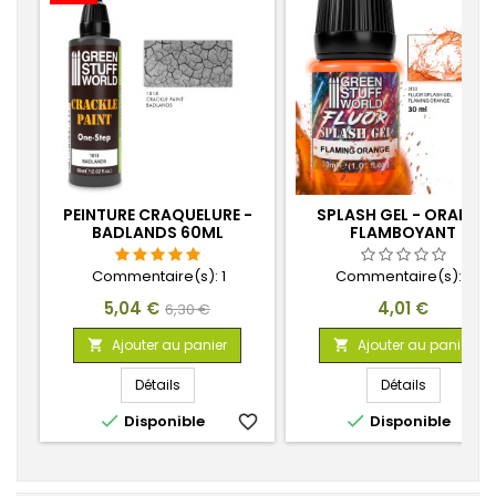
PEINTURE CRAQUELURE -
SPLASH GEL - ORANGE
BADLANDS 60ML
FLAMBOYANT
Commentaire(s):
1
Commentaire(s):
0
Prix
Prix
Prix
5,04 €
4,01 €
6,30 €
de
Ajouter au panier
Ajouter au panier


base
Détails
Détails


Disponible
favorite_border
Disponible
favorite_