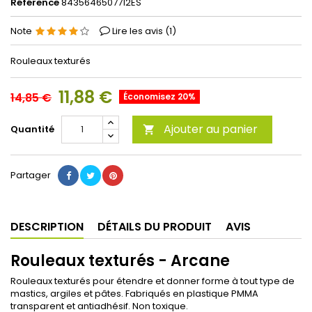
Référence
8435646507712ES
Note
Lire les avis (
1
)
Rouleaux texturés
11,88 €
14,85 €
Économisez 20%
Ajouter au panier
Quantité

Partager
DESCRIPTION
DÉTAILS DU PRODUIT
AVIS
Rouleaux texturés - Arcane
Rouleaux texturés pour étendre et donner forme à tout type de
mastics, argiles et pâtes. Fabriqués en plastique PMMA
transparent et antiadhésif. Non toxique.