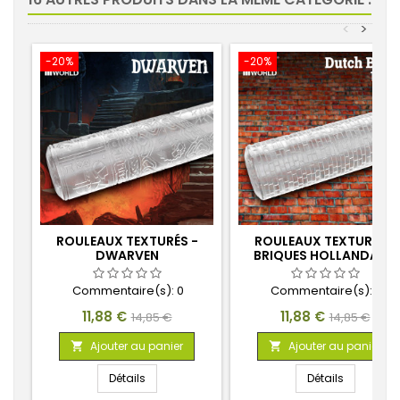
<
>
-20%
-20%
ROULEAUX TEXTURÉS -
ROULEAUX TEXTURÉS -
DWARVEN
BRIQUES HOLLANDAISE
15MM
Commentaire(s):
0
Commentaire(s):
0
Prix
Prix
Prix
Prix
11,88 €
11,88 €
14,85 €
14,85 €
de
de
Ajouter au panier
Ajouter au panier


base
base
Détails
Détails