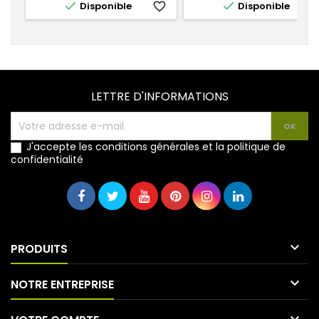


Disponible
favorite_border
Disponible
favorite_
LETTRE D'INFORMATIONS
J'accepte les conditions générales et la politique de
confidentialité

PRODUITS

NOTRE ENTREPRISE