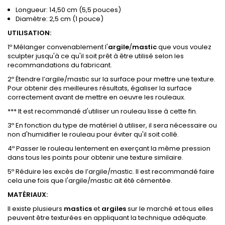
Longueur: 14,50 cm (5,5 pouces)
Diamètre: 2,5 cm (1 pouce)
UTILISATION:
1º Mélanger convenablement l'
argile
/
mastic
que vous voulez
sculpter jusqu'à ce qu'il soit prêt à être utilisé selon les
recommandations du fabricant.
2º Étendre l’argile/mastic sur la surface pour mettre une texture.
Pour obtenir des meilleures résultats, égaliser la surface
correctement avant de mettre en oeuvre les rouleaux.
*** It est recommandé d'utiliser un rouleau lisse à cette fin.
3º En fonction du type de matériel à utiliser, il sera nécessaire ou
non d'humidifier le rouleau pour éviter qu'il soit collé.
4º Passer le rouleau lentement en exerçant la même pression
dans tous les points pour obtenir une texture similaire.
5º Réduire les excès de l’argile/mastic. Il est recommandé faire
cela une fois que l'argile/mastic ait été cémentée.
MATÉRIAUX:
Il existe plusieurs
mastics
et
argiles
sur le marché et tous elles
peuvent être texturées en appliquant la technique adéquate.