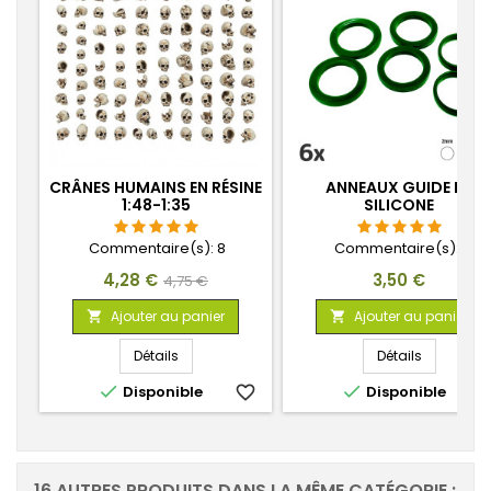
CRÂNES HUMAINS EN RÉSINE
ANNEAUX GUIDE EN
1:48-1:35
SILICONE
Commentaire(s):
8
Commentaire(s):
1
Prix
Prix
Prix
4,28 €
3,50 €
4,75 €
de
Ajouter au panier
Ajouter au panier


base
Détails
Détails


Disponible
favorite_border
Disponible
favorite_
16 AUTRES PRODUITS DANS LA MÊME CATÉGORIE :