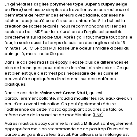
En général les
argiles polymères
(type
Super Sculpey Beige
ou
Fimo
) sont assez simples de travailler avec ces rouleaux et
permettent de rectifier des erreurs avec facilité, car elles ne
sèchent pas jusqu'à ce qu’ils soient enfournés. Si le but est la
création de socles texturés, nous recommandons utiliser des
socles de bois MDF car la texturation de l’argile est possible
directement sur la socle MDF. Après ça, il faut mettre tout dans le
four, la socle aussi. Le temps de cuisson des argiles est de 15
minutes 150°C. Le bois MDF laisse une odeur similaire à celui du
pain grillé, mais il ne brûle pas.
Dans le cas des
mastics époxy
, il existe plus de différences et
plus de techniques pour obtenir des résultats similaires. Ce qui
est bien est que c’est n’est pas nécessaire de les cuire et
peuvent être appliquées directement sur des matériaux
plastiques.
Dans le cas de la
résine
vert
Green Stuff
, qui est
particulièrement collante, il faudra mouiller les rouleaux avec un
peu d'eau avant texturation. On peut également réduire
l'adhérence de cette mastic appliquant poudres de talc, ou
même avec de la vaseline de modélisation (
LINK
).
Autres mastics époxy comme la mastic
Milliput
sont également
appropriées mais on recommande de ne pas trop l'humidifier
parce que ça entrave leur travail. Par ailleurs si le mélange est