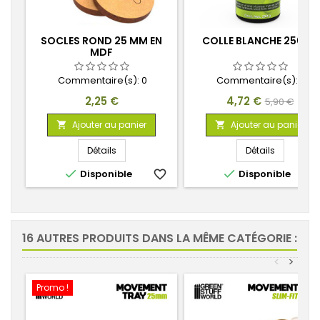
SOCLES ROND 25 MM EN
COLLE BLANCHE 250GR
MDF
Commentaire(s):
0
Commentaire(s):
0
Prix
Prix
Prix
2,25 €
4,72 €
5,90 €
de
Ajouter au panier
Ajouter au panier


base
Détails
Détails


Disponible
favorite_border
Disponible
favorite_
16 AUTRES PRODUITS DANS LA MÊME CATÉGORIE :
<
>
Promo !