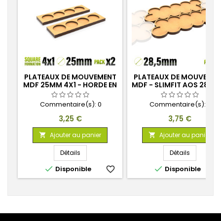
PLATEAUX DE MOUVEMENT
PLATEAUX DE MOUVEME
MDF 25MM 4X1 - HORDE EN
MDF - SLIMFIT AOS 28.5
LIGNE
Commentaire(s):
0
Commentaire(s):
0
Prix
Prix
3,25 €
3,75 €
Ajouter au panier
Ajouter au panier


Détails
Détails


Disponible
favorite_border
Disponible
favorite_