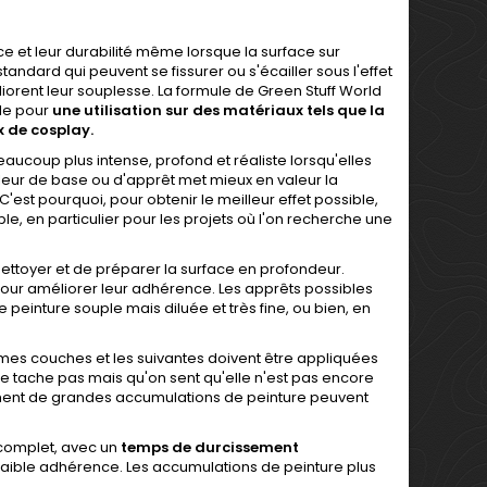
 et leur durabilité même lorsque la surface sur
andard qui peuvent se fissurer ou s'écailler sous l'effet
éliorent leur souplesse. La formule de Green Stuff World
ale pour
une utilisation sur des matériaux tels que la
ux de cosplay.
eaucoup plus intense, profond et réaliste lorsqu'elles
uleur de base ou d'apprêt met mieux en valeur la
 C'est pourquoi, pour obtenir le meilleur effet possible,
, en particulier pour les projets où l'on recherche une
 nettoyer et de préparer la surface en profondeur.
ur améliorer leur adhérence. Les apprêts possibles
 peinture souple mais diluée et très fine, ou bien, en
xièmes couches et les suivantes doivent être appliquées
e tache pas mais qu'on sent qu'elle n'est pas encore
ment de grandes accumulations de peinture peuvent
 complet, avec un
temps de durcissement
 à faible adhérence. Les accumulations de peinture plus