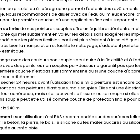
tion au pistolet ou à l'aérographe permet d'obtenir des revêtements e
age. Nous recommandons de diluer avec de l'eau ou, mieux encore, a
er pour la première couche, où une application fine est si importante.
on satinée
de nos peintures souples offre un équilibre idéal entre mat
sante qui met subtilement en valeur les détails sans exagérer les impe
é pour les pièces flexibles, car il est plus résistant à la saleté que l
très bien la manipulation et facilite le nettoyage, s'adaptant parfaite
 esthétique.
nge avec des couleurs non souples peut nuire à la flexibilité et à l'a
e avec des peintures non souples par-dessus ne garantit pas que les s
première couche n'est pas suffisamment fine ou si une couche d'apprê
er son adhérence.
 sécher 24 heures avant l'utilisation finale. Si la peinture est encore 
sont pas des peintures élastiques, mais souples. Elles ont une élas
leur adhérence, mais elles peuvent se fissurer ou se rompre si elles 
nis souple peut être utilisé comme couche de protection finale pour am
:
1x 240 ml
ement :
son utilisation n'est PAS recommandée sur des surfaces telles q
, le béton, la pierre, le bois, le silicone ou les matériaux cirés ou s
iquée au préalable.