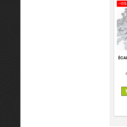
-10%
ÉCA