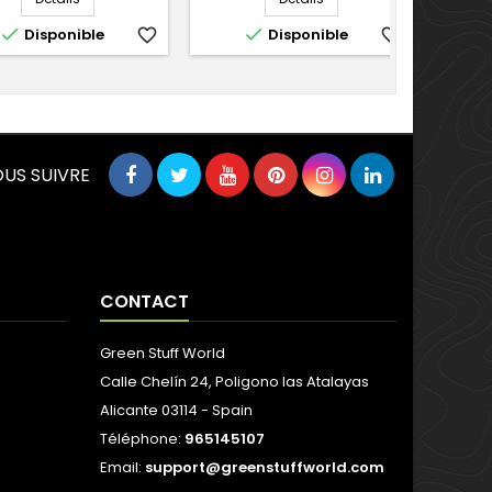


Disponible
favorite_border
Disponible
favorite_border
US SUIVRE
CONTACT
Green Stuff World
Calle Chelín 24, Poligono las Atalayas
Alicante 03114 - Spain
Téléphone:
965145107
Email:
support@greenstuffworld.com