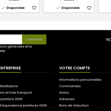


Disponible
favorite_border
Disponible
favorite_border
NO
ions générales et la
lité
ENTREPRISE
VOTRE COMPTE
Informations personnelles
Restitutions
Commandes
ons et frais transport
Avoirs
 peinture GSW
Adresses
d'équivalence peintures GSW
Bons de réduction