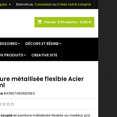

çais
Bienvenue,
Connexion
ou
Créez votre compte
×
×
×
shopping_cart
Panier:
0
Produits - 0,00 €
ESSOIRES
DÉCORS ET RÉSINE
n
X PRODUITS
CREATIVE SITE
s
ure métallisée flexible Acier
ml
ce
8436574505825ES
 souple
et peinture métallisée flexible au meilleur prix