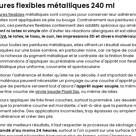
ures flexibles métalliques 240 ml
ures flexibles
métalliques sont conçues pour conserver leur adhérence
elles sont appliquées se plie ou bouge. Contrairement aux peintures st
xion, ces peintures flexibles contiennent des additifs spéciaux qui am
nt ni latex ni vinyle
afin d'éviter les réactions allergiques et est idé
EVA
, le latex, le tissu, le cuir, les impressions 3D et divers matéria
r toutes les peintures métalliques, elles offrent un résultat visuel b
iquées sur une base sombre, en particulier noire, car ce type de co
, la richesse du pigment métallique et le contraste de la finition finale.
mmandons d'appliquer au préalable une couche d'apprêt noir flexible
métallique plus uniforme, couvrante et spectaculaire.
iorer l'adhérence et éviter qu'elle ne se décolle, il est important de
 matériaux peuvent nécessiter un ponçage ou une couche d'apprêt po
ype de peinture seraient tout d'abord l'
apprêt super souple
, la même
une fine couche de
vinyle liquide Plasti Dip
, ou même de latex.
oujours appliquer de très fines couches, surtout la première. Les deu
ue la première couche est mordante, c'est-à-dire que la peinture n
ment sèche. Des applications incorrectes, trop épaisses ou simple
'adhérence et créer des plis.
nir de meilleurs résultats, il faut respecter le processus de séchage
ndé d'au moins 24 heures
, surtout si l'on a peint sur une surface
tes peuvent nécessiter beaucoup plus de temps, selon l'épaisseur.