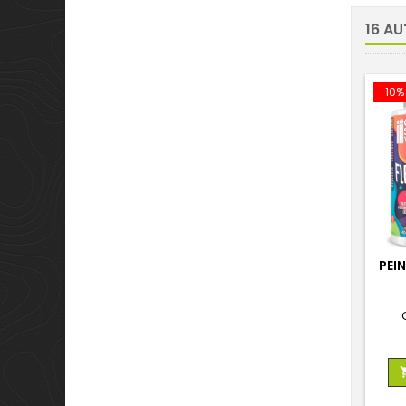
16 AU
-10%
PEI