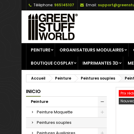
Téléphone:
965145107
Email:
support@greenstu
A
C
C
add_circle_outline
Vo
No
d'e
PEINTURE
ORGANISATEURS MODULAIRES
BOUTIQUE COSPLAY
IMPRIMANTES 3D
ME
Accueil
Peinture
Peintures souples
Pein
INICIO
Prix réd
Nouvea
Peinture
Peinture Maquette
Peintures souples
Peintures Auxiliaires