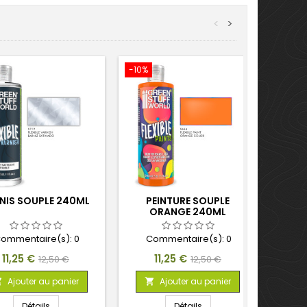
<
>
-10%
-10%
NIS SOUPLE 240ML
PEINTURE SOUPLE
PEIN
ORANGE 240ML
ommentaire(s):
0
Commentaire(s):
0
C
Prix
Prix
Prix
Prix
11,25 €
11,25 €
12,50 €
12,50 €
de
de
Ajouter au panier
Ajouter au panier



base
base
Détails
Détails