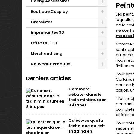
Hobby Accessoires
Peint
Boutique Cosplay
Les
peint
laquelle 
Grossistes
de la fle
ne contie
Imprimantes 3D
mousse 
Offre OUTLET
Comme pou
sont appl
Merchandising
brillance
nous reco
Nouveaux Produits
finition 
Pour amél
Derniers articles
Certains
pour ce t
Comment
option, 
débuter dans le
Il faut t
train miniature en
pendant q
8 étapes
complète
altérer l
Qu’est-ce que la
Pour obte
technique du cel-
recomma
shading en
importan