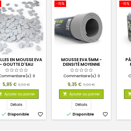
-15%
-15%
ILLES EN MOUSSE EVA
MOUSSE EVA 5MM -
PÂ
- GOUTTE D'EAU
DENSITÉ MOYENNE
Commentaire(s):
0
Commentaire(s):
0
C
Prix
Prix
Prix
Prix
5,85 €
9,35 €
6,50 €
11,00 €
de
de
Ajouter au panier
Ajouter au panier


base
base
Détails
Détails


Disponible
favorite_border
Disponible
favorite_border