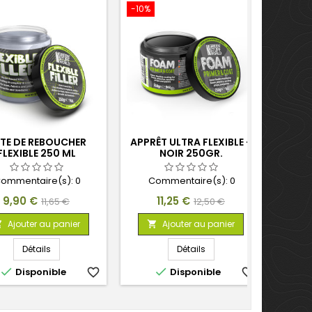
-10%
TE DE REBOUCHER
APPRÊT ULTRA FLEXIBLE -
FLEXIBLE 250 ML
NOIR 250GR.
ommentaire(s):
0
Commentaire(s):
0
Prix
Prix
Prix
Prix
9,90 €
11,25 €
11,65 €
12,50 €
de
de
Ajouter au panier
Ajouter au panier


base
base
Détails
Détails


Disponible
favorite_border
Disponible
favorite_border