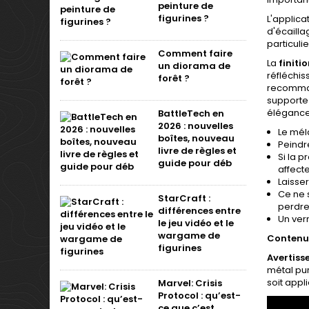
peinture de
figurines ?
L'applica
d'écaill
particuli
Comment faire
La
finiti
un diorama de
réfléchis
forêt ?
recommand
supporte 
élégance
BattleTech en
2026 : nouvelles
Le méla
boîtes, nouveau
Peindr
livre de règles et
Si la 
guide pour déb
affect
Laisser
Ce ne 
StarCraft :
perdre 
différences entre
Un ver
le jeu vidéo et le
wargame de
Contenu 
figurines
Avertiss
métal pur
soit appl
Marvel: Crisis
Protocol : qu’est-
ce que c’est,