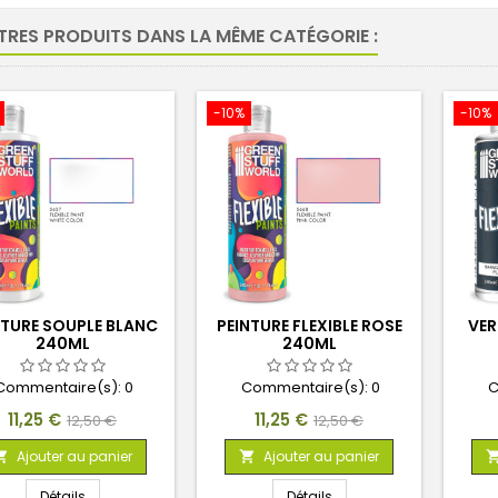
TRES PRODUITS DANS LA MÊME CATÉGORIE :
-10%
-10%
NTURE SOUPLE BLANC
PEINTURE FLEXIBLE ROSE
VER
240ML
240ML
Commentaire(s):
0
Commentaire(s):
0
C
Prix
Prix
Prix
Prix
11,25 €
11,25 €
12,50 €
12,50 €
de
de
Ajouter au panier
Ajouter au panier


base
base
Détails
Détails