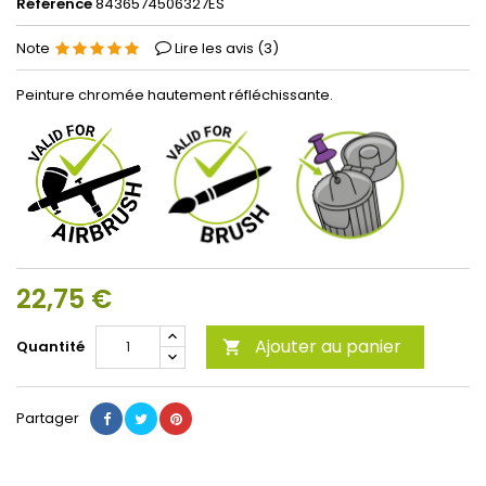
Référence
8436574506327ES
Note
Lire les avis (
3
)
Peinture chromée hautement réfléchissante.
22,75 €
Ajouter au panier
Quantité

Partager