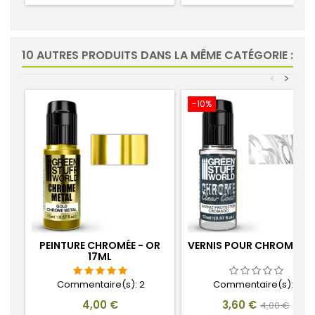
10 AUTRES PRODUITS DANS LA MÊME CATÉGORIE :
<
>
-10%
PEINTURE CHROMÉE - OR
VERNIS POUR CHROME 17
17ML
Commentaire(s):
2
Commentaire(s):
0
Prix
Prix
Prix
4,00 €
3,60 €
4,00 €