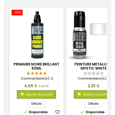
-25%
PRIMAIRE NOIRE BRILLANT
PEINTURE METALLISEE
60ML
MYSTIC WHITE
Commentaire(s):
3
Commentaire(s):
0
Prix
Prix
Prix
4,69 €
3,25 €
6,25 €
de
Ajouter au panier
Ajouter au panier


base
Détails
Détails


Disponible
favorite_border
Disponible
favorite_