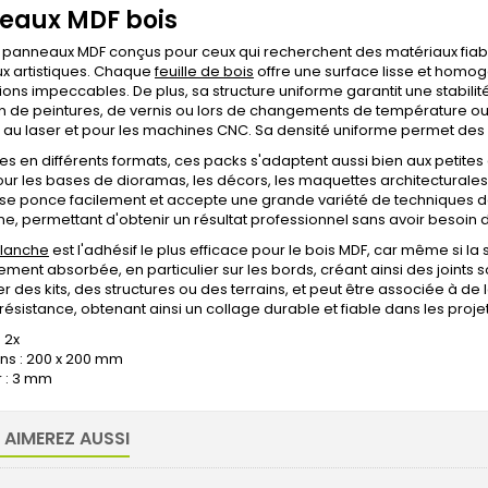
eaux MDF bois
 panneaux MDF conçus pour ceux qui recherchent des matériaux fiabl
ux artistiques. Chaque
feuille de bois
offre une surface lisse et homogè
nitions impeccables. De plus, sa structure uniforme garantit une stabil
tion de peintures, de vernis ou lors de changements de température ou 
au laser et pour les machines CNC. Sa densité uniforme permet des 
es en différents formats, ces packs s'adaptent aussi bien aux petites 
ur les bases de dioramas, les décors, les maquettes architecturales, 
se ponce facilement et accepte une grande variété de techniques de
, permettant d'obtenir un résultat professionnel sans avoir besoin d'
blanche
est l'adhésif le plus efficace pour le bois MDF, car même si l
ement absorbée, en particulier sur les bords, créant ainsi des joints
 des kits, des structures ou des terrains, et peut être associée à d
résistance, obtenant ainsi un collage durable et fiable dans les pro
 2x
ns : 200 x 200 mm
r : 3 mm
 AIMEREZ AUSSI