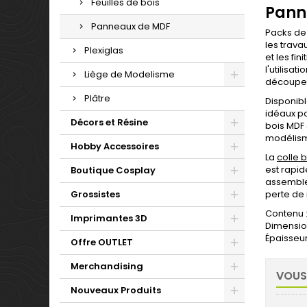
Feuilles de bois
Pann
Panneaux de MDF
Packs de
les trava
Plexiglas
et les fi
l'utilisa
Liège de Modelisme
découpe 
Plâtre
Disponibl
idéaux po
Décors et Résine
bois MDF 
modélisme
Hobby Accessoires
La
colle 
est rapid
Boutique Cosplay
assembler
Grossistes
perte de 
Contenu :
Imprimantes 3D
Dimensio
Épaisseu
Offre OUTLET
Merchandising
VOUS
Nouveaux Produits