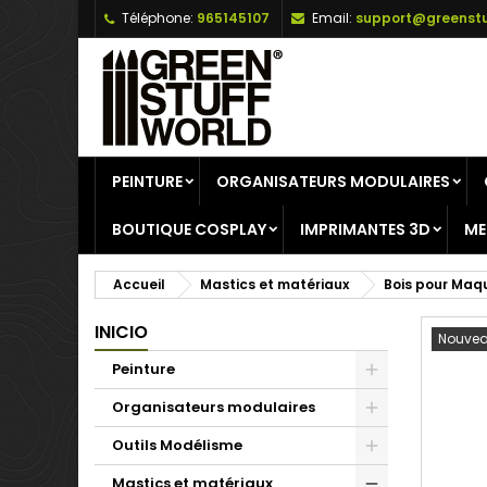
Téléphone:
965145107
Email:
support@greenstu
A
C
C
add_circle_outline
Vo
No
d'e
PEINTURE
ORGANISATEURS MODULAIRES
BOUTIQUE COSPLAY
IMPRIMANTES 3D
ME
Accueil
Mastics et matériaux
Bois pour Maq
INICIO
Nouvea
Peinture
Organisateurs modulaires
Outils Modélisme
Mastics et matériaux