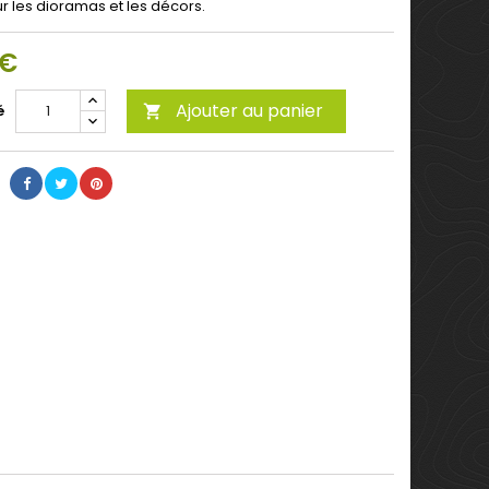
r les dioramas et les décors.
 €
Ajouter au panier
é
