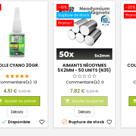
-15%
-20%
Rupture de stock
Promo
Promo !
OLLE CYANO 20GR.
AIMANTS NÉODYMES
COL
5X2MM - 50 UNITS (N35)
Commentaire(s):
13
Commentaire(s):
0
C
Prix
Prix
Prix
Prix
4,51 €
7,82 €
5,50 €
9,20 €
de
de
Ajouter au panier
Ajouter au panier


base
base
Détails
Détails


Disponible
favorite_border
Rupture de stock
favorite_border