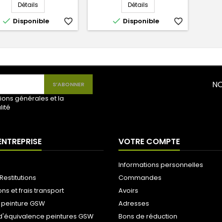
Détails
Détails


Disponible
favorite_border
Disponible
favorite_border
NO
ions générales et la
lité
ENTREPRISE
VOTRE COMPTE
Informations personnelles
Restitutions
Commandes
ons et frais transport
Avoirs
 peinture GSW
Adresses
d'équivalence peintures GSW
Bons de réduction