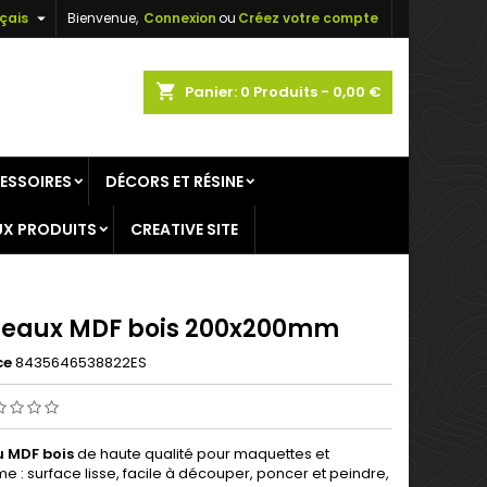

çais
Bienvenue,
Connexion
ou
Créez votre compte
×
×
×
shopping_cart
Panier:
0
Produits - 0,00 €
ESSOIRES
DÉCORS ET RÉSINE
n
X PRODUITS
CREATIVE SITE
s
eaux MDF bois 200x200mm
ce
8435646538822ES
 MDF bois
de haute qualité pour maquettes et
 : surface lisse, facile à découper, poncer et peindre,