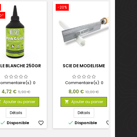
-20%
 !
LE BLANCHE 250GR
SCIE DE MODELISME
ommentaire(s):
0
Commentaire(s):
0
Prix
Prix
Prix
Prix
4,72 €
8,00 €
5,90 €
10,00 €
de
de
Ajouter au panier
Ajouter au panier


base
base
Détails
Détails


Disponible
favorite_border
Disponible
favorite_border