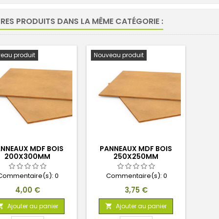
TRES PRODUITS DANS LA MÊME CATÉGORIE :
eau produit
Nouveau produit
NNEAUX MDF BOIS
PANNEAUX MDF BOIS
200X300MM
250X250MM
Commentaire(s):
0
Commentaire(s):
0
Prix
Prix
4,00 €
3,75 €
Ajouter au panier
Ajouter au panier

