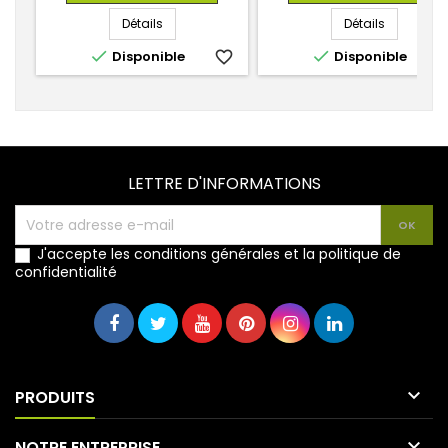
base
Détails
Détails


Disponible
favorite_border
Disponible
favorite_
LETTRE D'INFORMATIONS
J'accepte les conditions générales et la politique de
confidentialité

PRODUITS

NOTRE ENTREPRISE