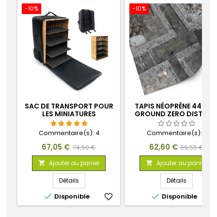
-10%
-10%
SAC DE TRANSPORT POUR
TAPIS NÉOPRÈNE 44X60
LES MINIATURES
GROUND ZERO DISTRIC
AVEC ZONES DE
DÉPLOIEMENT
Commentaire(s):
4
Commentaire(s):
0
Prix
Prix
Prix
Prix
67,05 €
62,60 €
74,50 €
69,55 €
de
de
Ajouter au panier
Ajouter au panier


base
base
Détails
Détails


Disponible
favorite_border
Disponible
favorite_