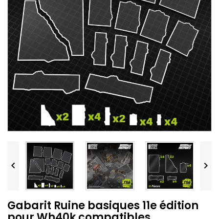


Gabarit Ruine basiques 11e édition
pour Wh40k compatibles