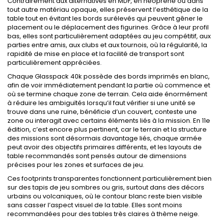
Contrairement aux alternatives en MDF, en néoprène ou dans
tout autre matériau opaque, elles préservent l’esthétique de la
table tout en évitant les bords surélevés qui peuvent gêner le
placement ou le déplacement des figurines. Grâce à leur profil
bas, elles sont particulièrement adaptées au jeu compétitif, aux
parties entre amis, aux clubs et aux tournois, où la régularité, la
rapidité de mise en place et la facilité de transport sont
particulièrement appréciées.
Chaque Glasspack 40k possède des bords imprimés en blanc,
afin de voir immédiatement pendant la partie où commence et
où se termine chaque zone de terrain. Cela aide énormément
à réduire les ambiguïtés lorsqu’il faut vérifier si une unité se
trouve dans une ruine, bénéficie d’un couvert, conteste une
zone ou interagit avec certains éléments liés à la mission. En 11e
édition, c’est encore plus pertinent, car le terrain et la structure
des missions sont désormais davantage liés, chaque armée
peut avoir des objectifs primaires différents, et les layouts de
table recommandés sont pensés autour de dimensions
précises pour les zones et surfaces de jeu.
Ces footprints transparentes fonctionnent particulièrement bien
sur des tapis de jeu sombres ou gris, surtout dans des décors
urbains ou volcaniques, où le contour blanc reste bien visible
sans casser l’aspect visuel de la table. Elles sont moins
recommandées pour des tables très claires à thème neige.