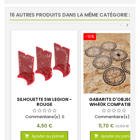
16 AUTRES PRODUITS DANS LA MÊME CATÉGORIE :
<
>
-10%
SILHOUETTE SW LEGION -
GABARITS D'OBJECTIF
ROUGE
WH40K COMPATIBLES
TRANSPARENTS
Commentaire(s):
0
Commentaire(s):
0
Prix
Prix
Prix
4,50 €
11,70 €
13,00 €
de
Ajouter au panier
Ajouter au panier

