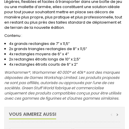
Légères, flexibles et faciles à transporter dans une boîte de jeu
ou une mallette d’armée, elles constituent une solution idéale
pour tout joueur souhaitant mettre en place ses décors de
manière plus propre, plus pratique et plus professionnelle, tout
en restant au plus près des tailles standard de déploiement et
de terrain de la nouvelle édition.
Contenu :
4x grands rectangles de 7” x 11,5”
2x grands triangles rectangles de 8” x 11,5”
4x rectangles moyens de 6” x 4”
2x rectangles étroits longs de 10” x 2,5”
4x rectangles étroits courts de 6” x 2”
Warhammer®, Warhammer 40 000® et 40k® sont des marques
déposées de Games Workshop Limited. Les produits proposés
ne sont pas affiliés, autorisés ou approuvés par l'une de ces
sociétés. Green Stuff World fabrique et commercialise
uniquement des produits compatibles conçus pour être utilisés
avec ces gammes de figurines et d'autres gammes similaires.
VOUS AIMEREZ AUSSI
<
>