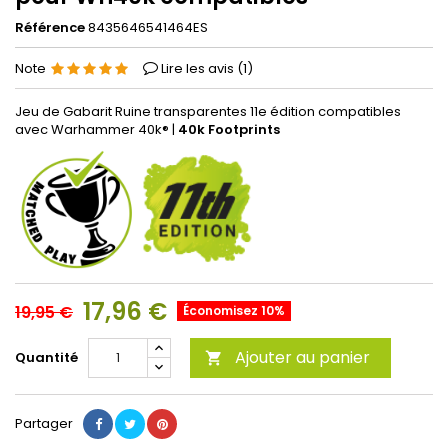
Référence
8435646541464ES
Note
Lire les avis (
1
)
Jeu de Gabarit Ruine transparentes 11e édition compatibles
avec Warhammer 40k® |
40k Footprints
17,96 €
19,95 €
Économisez 10%
Ajouter au panier
Quantité

Partager