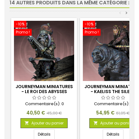
14 AUTRES PRODUITS DANS LA MÊME CATÉGORIE :
<
>
-10%
-10%
Promo !
Promo !
JOURNEYMAN MINIATURES
JOURNEYMAN MINIATURE
- LE ROI DES ABYSSES
- KAELISS THE SILENT
Commentaire(s):
0
Commentaire(s):
0
Prix
Prix
Prix
Prix
40,50 €
54,95 €
45,00 €
61,05 €
de
de
Ajouter au panier
Ajouter au panier


base
base
Détails
Détails