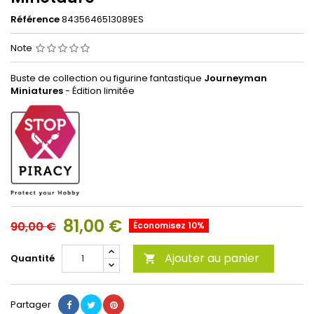
Référence
8435646513089ES
Note
Buste de collection ou figurine fantastique
Journeyman
Miniatures
- Édition limitée
81,00 €
90,00 €
Économisez 10%
Ajouter au panier
Quantité

Partager