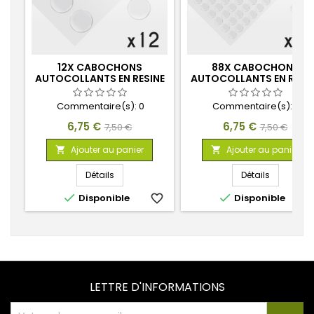
12X CABOCHONS
88X CABOCHONS
AUTOCOLLANTS EN RESINE
AUTOCOLLANTS EN RESI
40MM
15MM
Commentaire(s):
0
Commentaire(s):
0
Prix
Prix
Prix
Prix
6,75 €
6,75 €
7,50 €
7,50 €
de
de
Ajouter au panier
Ajouter au panier


base
base
Détails
Détails


Disponible
favorite_border
Disponible
favorite_
LETTRE D'INFORMATIONS