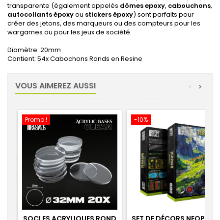
transparente (également appelés
dômes epoxy
,
cabouchons
,
autocollants époxy
ou
stickers époxy
) sont parfaits pour
créer des jetons, des marqueurs ou des compteurs pour les
wargames ou pour les jeux de société.
Diamètre: 20mm
Contient: 54x Cabochons Ronds en Resine
VOUS AIMEREZ AUSSI
<
>
Promo !
-10%
SOCLES ACRYLIQUES ROND
SET DE DÉCORS NEOPRENE