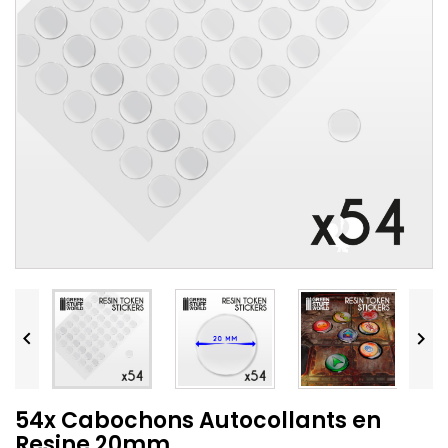


54x Cabochons Autocollants en
Resine 20mm