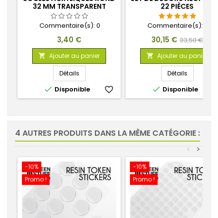
32 MM TRANSPARENT
22 PIÈCES
Commentaire(s):
0
Commentaire(s):
6
Prix
Prix
Prix
3,40 €
30,15 €
33,50 €
de
Ajouter au panier
Ajouter au panier


base
Détails
Détails


Disponible
favorite_border
Disponible
favorite_
4 AUTRES PRODUITS DANS LA MÊME CATÉGORIE :
<
>
-10%
-10%
Promo !
Promo !