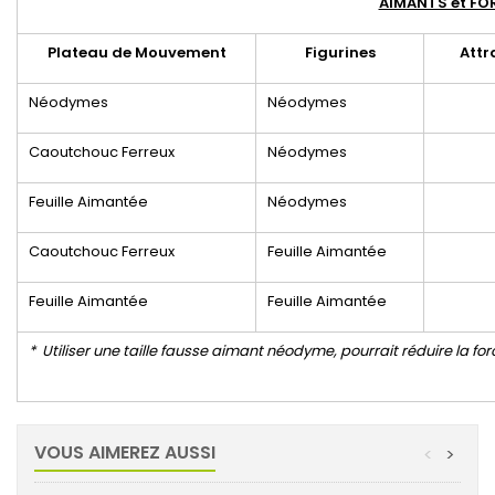
AIMANTS et FO
Plateau de Mouvement
Figurines
Attr
Néodymes
Néodymes
Caoutchouc Ferreux
Néodymes
Feuille Aimantée
Néodymes
Caoutchouc Ferreux
Feuille Aimantée
Feuille Aimantée
Feuille Aimantée
* Utiliser une taille fausse aimant néodyme, pourrait réduire la fo
VOUS AIMEREZ AUSSI
<
>