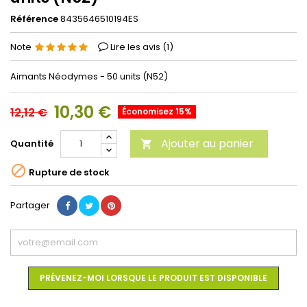
Référence
8435646510194ES
Note
Lire les avis (
1
)
Aimants Néodymes - 50 units (N52)
10,30 €
12,12 €
Économisez 15%
Ajouter au panier
Quantité


Rupture de stock
Partager
PRÉVENEZ-MOI LORSQUE LE PRODUIT EST DISPONIBLE