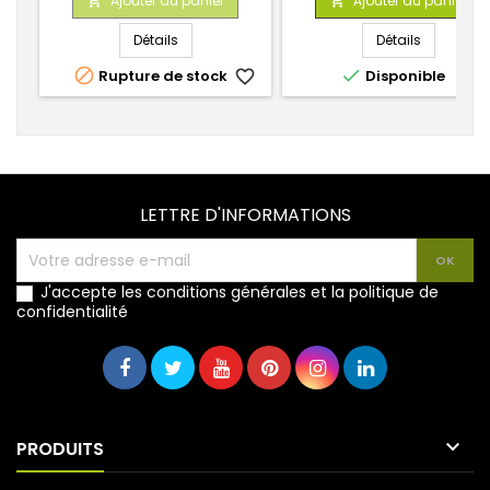
Ajouter au panier
Ajouter au panier


base
base
Détails
Détails


Rupture de stock
favorite_border
Disponible
favorite_
LETTRE D'INFORMATIONS
J'accepte les conditions générales et la politique de
confidentialité

PRODUITS