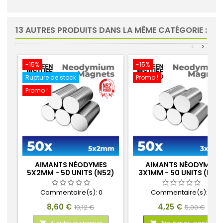
13 AUTRES PRODUITS DANS LA MÊME CATÉGORIE :
<
>
-15%
-15%
Rupture de stock
Promo !
Promo !
AIMANTS NÉODYMES
AIMANTS NÉODYMES
5X2MM - 50 UNITS (N52)
3X1MM - 50 UNITS (N52
Commentaire(s):
0
Commentaire(s):
0
Prix
Prix
Prix
Prix
8,60 €
4,25 €
10,12 €
5,00 €
de
de