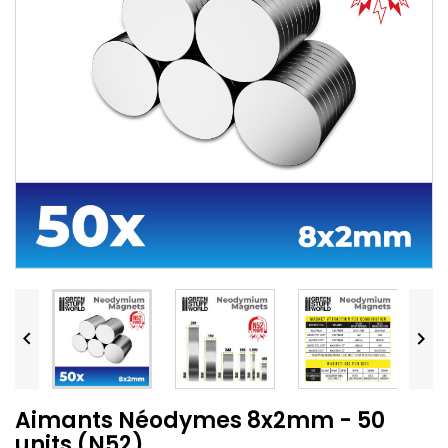


Aimants Néodymes 8x2mm - 50
units (N52)