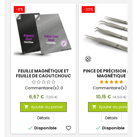
-8%
-30%
FEUILLE MAGNÉTIQUE ET
PINCE DE PRÉCISION ANT
FEUILLE DE CAOUTCHOUC
MAGNÉTIQUE
FERREUX AUTO ADHESIF
Commentaire(s):
0
Commentaire(s):
2
Prix
Prix
Prix
Prix
6,67 €
10,15 €
7,25 €
14,50 €
de
de
Ajouter au panier
Ajouter au panier


base
base
Détails
Détails


Disponible
favorite_border
Disponible
favorite_