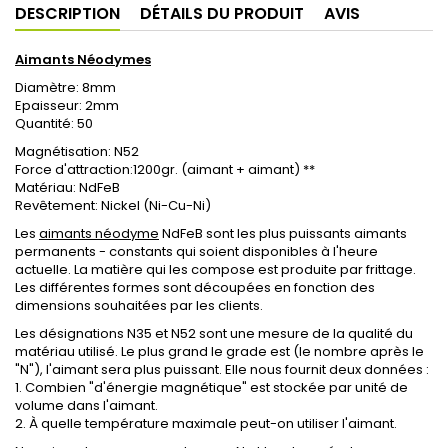
DESCRIPTION
DÉTAILS DU PRODUIT
AVIS
Aimants Néodymes
Diamètre: 8mm
Epaisseur: 2mm
Quantité: 50
Magnétisation: N52
Force d'attraction
:1200gr. (aimant + aimant) **
Matériau: NdFeB
Revêtement: Nickel (Ni-Cu-Ni)
Les
aimants néodyme
NdFeB sont les plus puissants aimants
permanents - constants qui soient disponibles à l'heure
actuelle. La matière qui les compose est produite par frittage.
Les différentes formes sont découpées en fonction des
dimensions souhaitées par les clients.
Les désignations N35 et N52 sont une mesure de la qualité du
matériau utilisé. Le plus grand le grade est (le nombre après le
"N"), l'aimant sera plus puissant. Elle nous fournit deux données :
1. Combien "d'énergie magnétique" est stockée par unité de
volume dans l'aimant.
2. À quelle température maximale peut-on utiliser l'aimant.