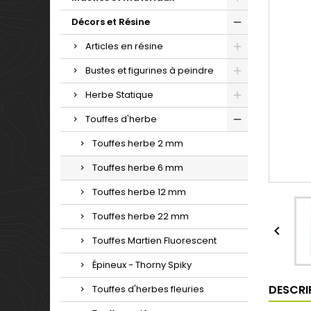
Décors et Résine
Articles en résine
Bustes et figurines à peindre
Herbe Statique
Touffes d'herbe
Touffes herbe 2 mm
Touffes herbe 6 mm
Touffes herbe 12 mm
Touffes herbe 22 mm

Touffes Martien Fluorescent
Épineux - Thorny Spiky
DESCRI
Touffes d'herbes fleuries