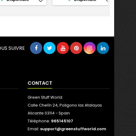
US SUIVRE
CONTACT
Green Stuff World
Calle Chelín 24, Poligono las Atalayas
Alicante 03114 - Spain
Téléphone:
965145107
Email:
support@greenstuffworld.com