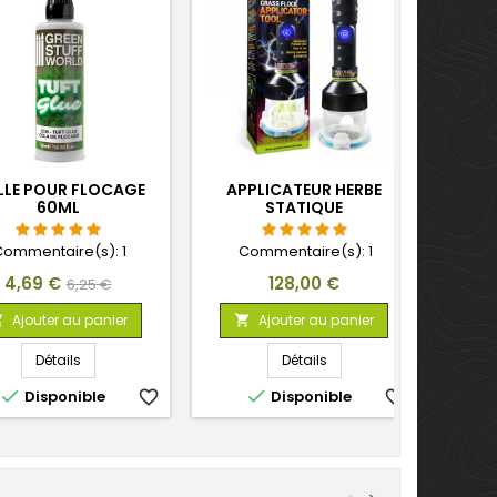
LE POUR FLOCAGE
APPLICATEUR HERBE
60ML
STATIQUE
Commentaire(s):
1
Commentaire(s):
1
Prix
Prix
Prix
4,69 €
128,00 €
6,25 €
de
Ajouter au panier
Ajouter au panier


base
Détails
Détails


Disponible
favorite_border
Disponible
favorite_border