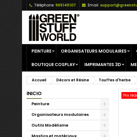
Téléphone:
965145107
Email:
support@greenstu
A
C
C
add_circle_outline
Vo
No
d'e
PEINTURE
ORGANISATEURS MODULAIRES
BOUTIQUE COSPLAY
IMPRIMANTES 3D
ME
Accueil
Décors et Résine
Touffes d'herbe
INICIO
Prix réd
Peinture
Organisateurs modulaires
Outils Modélisme
Mastics et matériaux