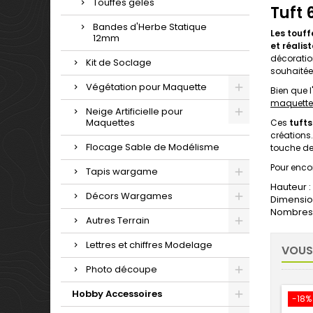
Touffes gelés
Tuft
Bandes d'Herbe Statique
Les touff
12mm
et réalis
décoration
Kit de Soclage
souhaitée
Végétation pour Maquette
Bien que l
maquette
Neige Artificielle pour
Maquettes
Ces
tufts
créations.
Flocage Sable de Modélisme
touche de
Pour enco
Tapis wargame
Hauteur 
Décors Wargames
Dimension
Nombres 
Autres Terrain
Lettres et chiffres Modelage
VOUS
Photo découpe
Hobby Accessoires
-18%