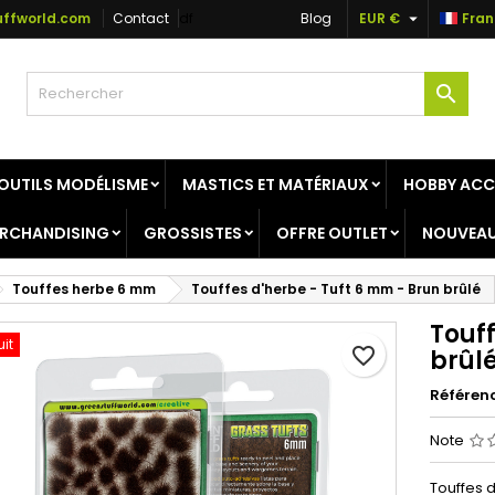

ffworld.com
Contact
df
Blog
EUR €
Fran
jouter à ma liste d'envies
réer une liste d'envies
onnexion

Créer une nouvelle liste
us devez être connecté pour ajouter des produits à votre liste
m de la liste d'envies
nvies.
OUTILS MODÉLISME
MASTICS ET MATÉRIAUX
HOBBY ACC
Annuler
Connexio
RCHANDISING
GROSSISTES
OFFRE OUTLET
NOUVEAU
Annuler
Créer une liste d'envie
Touffes herbe 6 mm
Touffes d'herbe - Tuft 6 mm - Brun brûlé
Touff
uit
favorite_border
brûl
Référen
Note
Touffes d