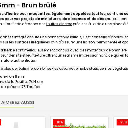
 6mm - Brun brûlé
es d'herbe pour maquettes, également appelées touffes, sont une sol
tes pour vos projets de miniatures, de dioramas et de décors.
Leur conc
 : il suffit de détacher des
touffes d'herbe
précises à l'aide d'une pince à é
.
'adhésif intégré assure une bonne tenue initiale, il est conseillé d'appliq
s
sur les surfaces irrégulières afin d'assurer une liaison permanente et op
 d'herbe
sont méticuleusement conçus avec des matériaux de première qu
 Leur densité et leur texture offrent un réalisme impressionnant, ce qui en 
 nature authentique.
re plus de réalisme, combinez-les avec notre
herbe statique
, nos
végétati
: environ 6 mm
s de la Feuille: 7x14 cm
de pièces: 75 Touffes
 AIMEREZ AUSSI
-10%
-25%