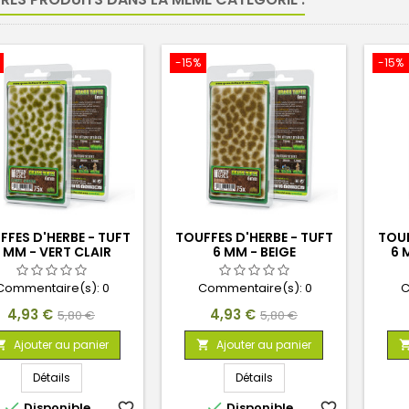
-15%
-15%
FFES D'HERBE - TUFT
TOUFFES D'HERBE - TUFT
TOUF
 MM - VERT CLAIR
6 MM - BEIGE
6 
Commentaire(s):
0
Commentaire(s):
0
C
Prix
Prix
Prix
Prix
4,93 €
4,93 €
5,80 €
5,80 €
de
de
Ajouter au panier
Ajouter au panier


base
base
Détails
Détails


Disponible
favorite_border
Disponible
favorite_border