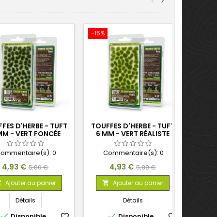
<
>
-15%
-15%
FES D'HERBE - TUFT
TOUFFES D'HERBE - TUFT
TOUF
MM - VERT FONCÉE
6 MM - VERT RÉALISTE
6 
ommentaire(s):
0
Commentaire(s):
0
C
Prix
Prix
Prix
Prix
4,93 €
4,93 €
5,80 €
5,80 €
de
de
Ajouter au panier
Ajouter au panier



base
base
Détails
Détails


Disponible
favorite_border
Disponible
favorite_border