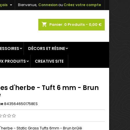

çais
Bienvenue,
Connexion
ou
Créez votre compte
×
×
×
shopping_cart
Panier:
0
Produits - 0,00 €
ESSOIRES
DÉCORS ET RÉSINE
n
X PRODUITS
CREATIVE SITE
s
es d'herbe - Tuft 6 mm - Brun
é
ce
8435646501758ES
'herbe - Static Grass Tufts 6mm - Brun brûlé