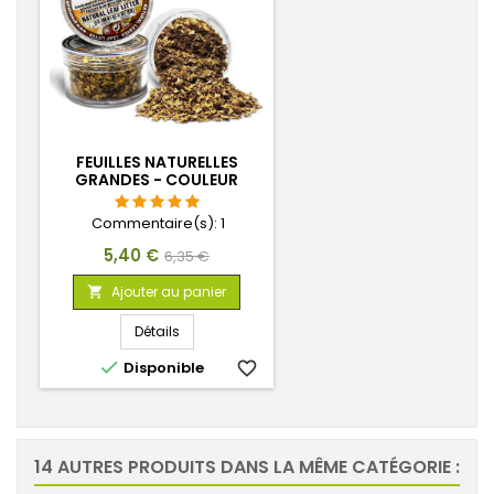
FEUILLES NATURELLES
GRANDES - COULEUR
NATUREL
Commentaire(s):
1
Prix
Prix
5,40 €
6,35 €
de
Ajouter au panier

base
Détails

Disponible
favorite_border
14 AUTRES PRODUITS DANS LA MÊME CATÉGORIE :