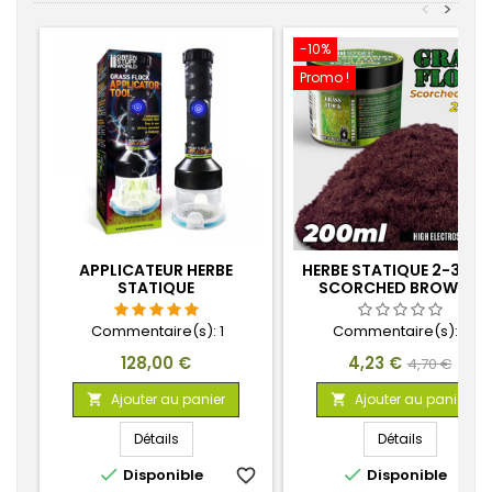
<
>
-10%
Promo !
APPLICATEUR HERBE
HERBE STATIQUE 2-3MM
STATIQUE
SCORCHED BROWN -
200ML
Commentaire(s):
1
Commentaire(s):
0
Prix
Prix
Prix
128,00 €
4,23 €
4,70 €
de
Ajouter au panier
Ajouter au panier


base
Détails
Détails


Disponible
favorite_border
Disponible
favorite_