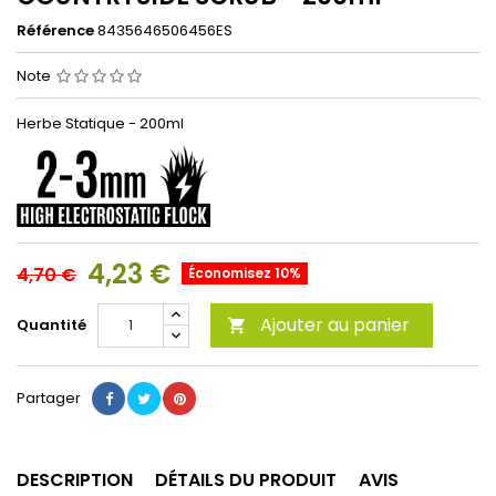
Référence
8435646506456ES
Note
Herbe Statique - 200ml
4,23 €
4,70 €
Économisez 10%
Ajouter au panier
Quantité

Partager
DESCRIPTION
DÉTAILS DU PRODUIT
AVIS