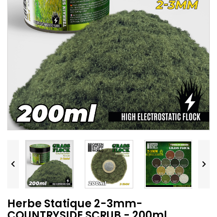


Herbe Statique 2-3mm-
COUNTRYSIDE SCRUB - 200ml