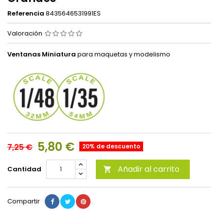
Referencia
8435646531991ES
Valoración
Ventanas Miniatura
para maquetas y modelismo
5,80 €
7,25 €
20% de descuento
Añadir al carrito
Cantidad

Compartir