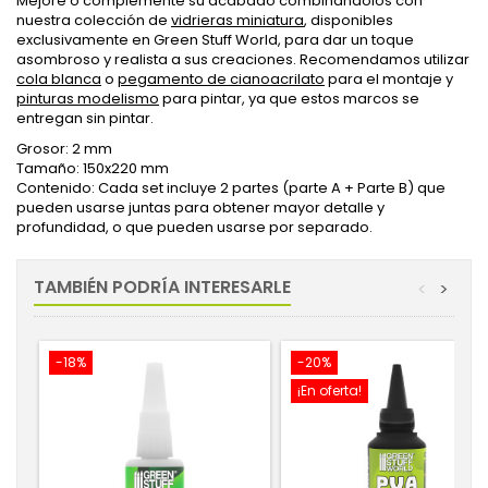
Mejore o complemente su acabado combinándolos con
nuestra colección de
vidrieras miniatura
, disponibles
exclusivamente en Green Stuff World, para dar un toque
asombroso y realista a sus creaciones. Recomendamos utilizar
cola blanca
o
pegamento de cianoacrilato
para el montaje y
pinturas modelismo
para pintar, ya que estos marcos se
entregan sin pintar.
Grosor: 2 mm
Tamaño: 150x220 mm
Contenido: Cada set incluye 2 partes (parte A + Parte B) que
pueden usarse juntas para obtener mayor detalle y
profundidad, o que pueden usarse por separado.
TAMBIÉN PODRÍA INTERESARLE
<
>
-18%
-20%
¡En oferta!