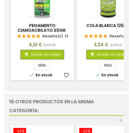
PEGAMENTO
COLA BLANCA 125GR
CIANOACRILATO 20GR.
Reseña(s):
13
Reseña(s):
1
Precio
Precio
Precio
Precio
4,51 €
3,24 €
5,50 €
4,05 €
base
base
Añadir al carrito
Añadir al carrito


Más
Más


En stock
favorite_border
En stock
favorite_
16 OTROS PRODUCTOS EN LA MISMA
CATEGORÍA:
<
>
-20%
-20%