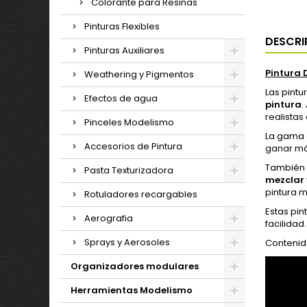
Colorante para Resinas
Pinturas Flexibles
DESCRI
Pinturas Auxiliares
Pintura 
Weathering y Pigmentos
Las pint
Efectos de agua
pintura
.
realistas
Pinceles Modelismo
La gama d
Accesorios de Pintura
ganar má
También 
Pasta Texturizadora
mezclar
pintura m
Rotuladores recargables
Estas pin
Aerografia
facilidad.
Sprays y Aerosoles
Contenido
Organizadores modulares
Herramientas Modelismo