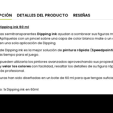
PCIÓN
DETALLES DEL PRODUCTO
RESEÑAS
Dipping ink 60 ml
uras semitransparentes
Dipping ink
ayudan a sombrear sus figuras m
 Aplíquelas con un pincel sobre una capa de color blanco mate o un
 en una sola aplicación de Dipping.
e Dipping ink es la mejor solución de
pintura rápida
(
Speedpaint
s tiempo para el juego.
pueden utilizarla los pintores avanzados aprovechando sus propie
y
velar los colores
con facilidad, resaltar los detalles de su figura 
ás profesional.
turas han sido diseñadas en un bote de 60 ml para que tengas sufici
: 1x Dipping ink en 60ml