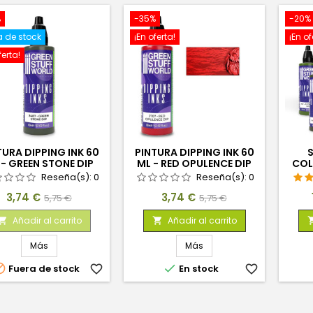
%
-35%
-20%
a de stock
¡En oferta!
¡En of
ferta!
TURA DIPPING INK 60
PINTURA DIPPING INK 60
S
 - GREEN STONE DIP
ML - RED OPULENCE DIP
COL
Reseña(s):
0
Reseña(s):
0
Precio
Precio
Precio
Precio
3,74 €
3,74 €
5,75 €
5,75 €
base
base
Añadir al carrito
Añadir al carrito


Más
Más


Fuera de stock
favorite_border
En stock
favorite_border