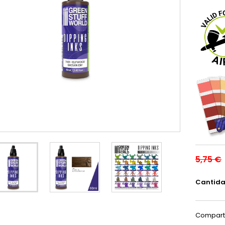
5,75 €
Cantid
Compart