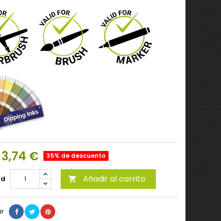
3,74 €
35% de descuento
Añadir al carrito
ad

ir