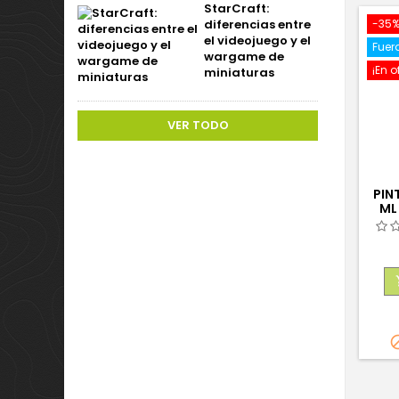
StarCraft:
diferencias entre
-35
el videojuego y el
Fuer
wargame de
¡En o
miniaturas
VER TODO
PIN
ML