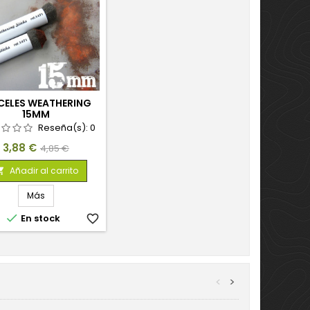
CELES WEATHERING
15MM
Reseña(s):
0
Precio
Precio
3,88 €
4,85 €
base
Añadir al carrito

Más

En stock
favorite_border
<
>