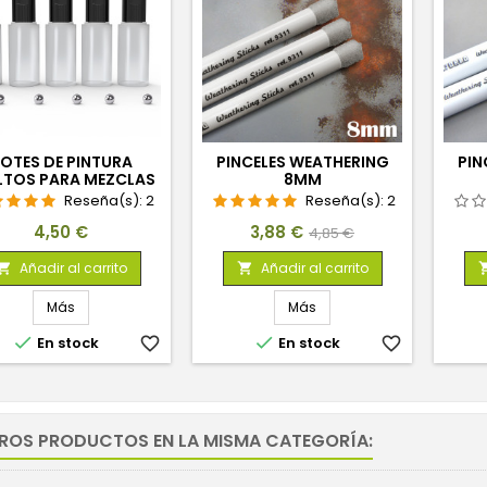
OTES DE PINTURA
PINCELES WEATHERING
PIN
LTOS PARA MEZCLAS
8MM
CON BOLAS
Reseña(s):
2
Reseña(s):
2
MEZCLADORAS
Precio
Precio
Precio
4,50 €
3,88 €
4,85 €
base
Añadir al carrito
Añadir al carrito


Más
Más


En stock
favorite_border
En stock
favorite_border
TROS PRODUCTOS EN LA MISMA CATEGORÍA: