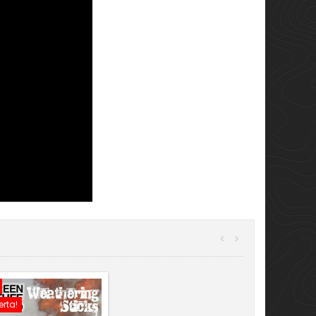
<
>
erta!