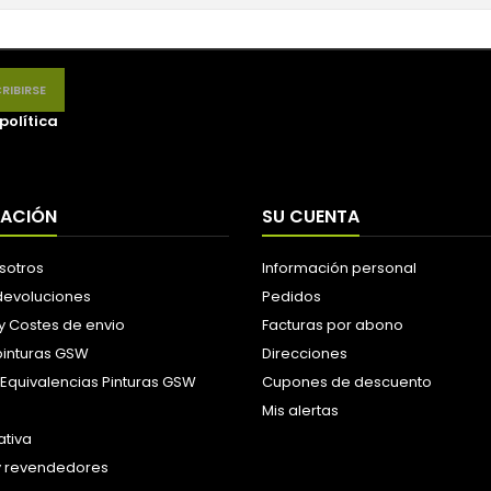
política
MACIÓN
SU CUENTA
sotros
Información personal
 devoluciones
Pedidos
y Costes de envio
Facturas por abono
pinturas GSW
Direcciones
 Equivalencias Pinturas GSW
Cupones de descuento
Mis alertas
tiva
y revendedores