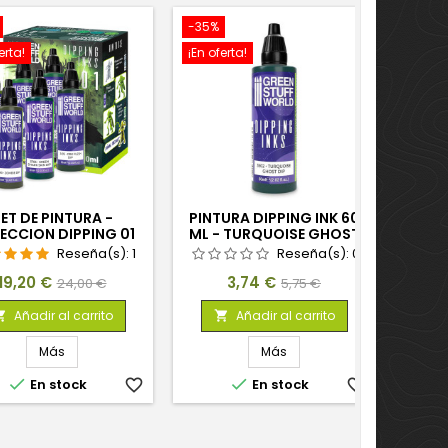
-35%
-35%
erta!
¡En oferta!
¡En ofe
ET DE PINTURA -
PINTURA DIPPING INK 60
PINT
ECCION DIPPING 01
ML - TURQUOISE GHOST
DIP
Reseña(s):
1
Reseña(s):
0
Precio
Precio
Precio
Precio
19,20 €
3,74 €
24,00 €
5,75 €
base
base
Añadir al carrito
Añadir al carrito


Más
Más



En stock
favorite_border
En stock
favorite_border
Úl