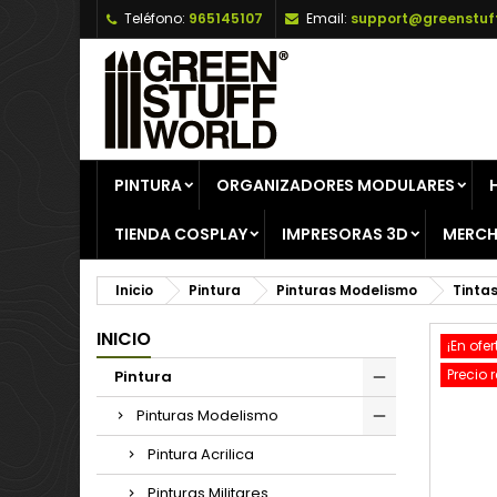
Teléfono:
965145107
Email:
support@greenstuf
A
C
I
add_circle_outline
De
No
PINTURA
ORGANIZADORES MODULARES
TIENDA COSPLAY
IMPRESORAS 3D
MERCH
Inicio
Pintura
Pinturas Modelismo
Tintas
INICIO
¡En ofer
Precio 
Pintura
Pinturas Modelismo
Pintura Acrilica
Pinturas Militares