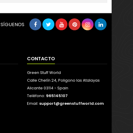
SÍGUENOS
CONTACTO
Green Stuff World
Calle Chelín 24, Poligono las Atalayas
Alicante 03114 - Spain
Teléfono:
965145107
Email:
support@greenstuffworld.com