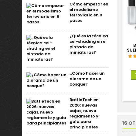
Cómo empezar en
el modelismo
ferroviario en 8
pasos
¿Qué es la técnica
cel-shading en el
B
pintado de
SUE
miniaturas?
¿Cómo hacer un
diorama de un
bosque?
BattleTech en
2026: nuevas
cajas, nuevo
reglamento y
guía para
16 O
principiantes