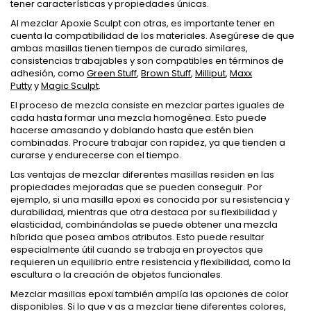
tener características y propiedades únicas.
Al mezclar Apoxie Sculpt con otras, es importante tener en
cuenta la compatibilidad de los materiales. Asegúrese de que
ambas masillas tienen tiempos de curado similares,
consistencias trabajables y son compatibles en términos de
adhesión, como
Green Stuff
,
Brown Stuff
,
Milliput
,
Maxx
Putty
y
Magic Sculpt
.
El proceso de mezcla consiste en mezclar partes iguales de
cada hasta formar una mezcla homogénea. Esto puede
hacerse amasando y doblando hasta que estén bien
combinadas. Procure trabajar con rapidez, ya que tienden a
curarse y endurecerse con el tiempo.
Las ventajas de mezclar diferentes masillas residen en las
propiedades mejoradas que se pueden conseguir. Por
ejemplo, si una masilla epoxi es conocida por su resistencia y
durabilidad, mientras que otra destaca por su flexibilidad y
elasticidad, combinándolas se puede obtener una mezcla
híbrida que posea ambos atributos. Esto puede resultar
especialmente útil cuando se trabaja en proyectos que
requieren un equilibrio entre resistencia y flexibilidad, como la
escultura o la creación de objetos funcionales.
Mezclar masillas epoxi también amplía las opciones de color
disponibles. Si lo que v as a mezclar tiene diferentes colores,