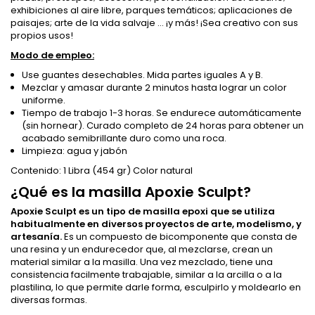
exhibiciones al aire libre, parques temáticos; aplicaciones de
paisajes; arte de la vida salvaje ... ¡y más! ¡Sea creativo con sus
propios usos!
Modo de empleo:
Use guantes desechables. Mida partes iguales A y B.
Mezclar y amasar durante 2 minutos hasta lograr un color
uniforme.
Tiempo de trabajo 1-3 horas. Se endurece automáticamente
(sin hornear). Curado completo de 24 horas para obtener un
acabado semibrillante duro como una roca.
Limpieza: agua y jabón
Contenido: 1 Libra (454 gr) Color natural
¿Qué es la masilla Apoxie Sculpt?
Apoxie Sculpt es un tipo de masilla epoxi que se utiliza
habitualmente en diversos proyectos de arte, modelismo, y
artesanía.
Es un compuesto de bicomponente que consta de
una resina y un endurecedor que, al mezclarse, crean un
material similar a la masilla. Una vez mezclado, tiene una
consistencia facilmente trabajable, similar a la arcilla o a la
plastilina, lo que permite darle forma, esculpirlo y moldearlo en
diversas formas.