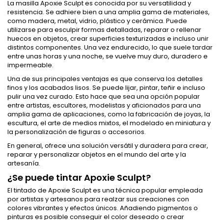
La masilla Apoxie Sculpt es conocida por su versatilidad y
resistencia. Se adhiere bien a una amplia gama de materiales,
como madera, metal, vidrio, plástico y cerámica. Puede
utilizarse para esculpir formas detalladas, reparar o rellenar
huecos en objetos, crear superficies texturizadas e incluso unir
distintos componentes. Una vez endurecido, lo que suele tardar
entre unas horas y una noche, se vuelve muy duro, duradero e
impermeable.
Una de sus principales ventajas es que conserva los detalles
finos y los acabados lisos. Se puede lijar, pintar, teñir e incluso
pulir una vez curado. Esto hace que sea una opción popular
entre artistas, escultores, modelistas y aficionados para una
amplia gama de aplicaciones, como la fabricación de joyas, la
escultura, el arte de medios mixtos, el modelado en miniatura y
la personalización de figuras o accesorios.
En general, ofrece una solución versátil y duradera para crear,
reparar y personalizar objetos en el mundo del arte y la
artesanía.
¿Se puede tintar Apoxie Sculpt?
El tintado de Apoxie Sculpt es una técnica popular empleada
por artistas y artesanos para realzar sus creaciones con
colores vibrantes y efectos únicos. Añadiendo pigmentos o
pinturas es posible conseguir el color deseado o crear