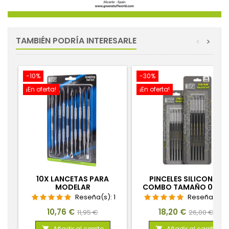
TAMBIÉN PODRÍA INTERESARLE
<
>
-10%
-30%
¡En oferta!
¡En oferta!
10X LANCETAS PARA
PINCELES SILICONA -
MODELAR
COMBO TAMAÑO 0 Y 2 
NEGRO FIRM
Reseña(s):
1
Reseña(s):
Precio
Precio
Precio
Precio
10,76 €
18,20 €
11,95 €
26,00 €
base
base
Añadir al carrito
Añadir al carrito

