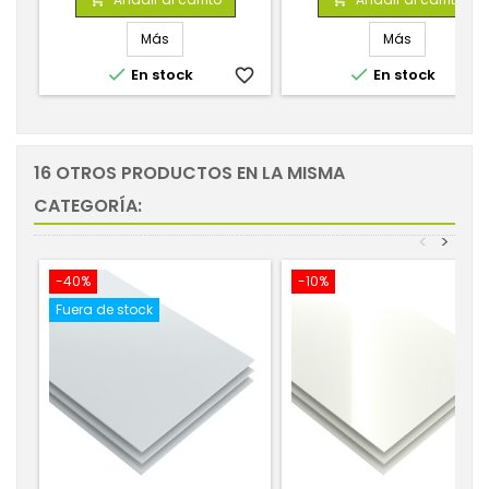
Más
Más


En stock
favorite_border
En stock
favorite_
16 OTROS PRODUCTOS EN LA MISMA
CATEGORÍA:
<
>
-40%
-10%
Fuera de stock