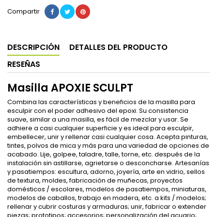
Compartir
DESCRIPCIÓN
DETALLES DEL PRODUCTO
RESEÑAS
Masilla APOXIE SCULPT
Combina las características y beneficios de la masilla para
esculpir con el poder adhesivo del epoxi. Su consistencia
suave, similar a una masilla, es fácil de mezclar y usar. Se
adhiere a casi cualquier superficie y es ideal para esculpir,
embellecer, unir y rellenar casi cualquier cosa. Acepta pinturas,
tintes, polvos de mica y más para una variedad de opciones de
acabado. Lije, golpee, taladre, talle, torne, etc. después de la
instalación sin astillarse, agrietarse o desconcharse. Artesanías
y pasatiempos: escultura, adorno, joyería, arte en vidrio, sellos
de textura, moldes, fabricación de muñecas, proyectos
domésticos / escolares, modelos de pasatiempos, miniaturas,
modelos de caballos, trabajo en madera, etc. a kits / modelos;
rellenar y cubrir costuras y armaduras; unir, fabricar o extender
piezas; prototipos; accesorios; personalización del acuario;