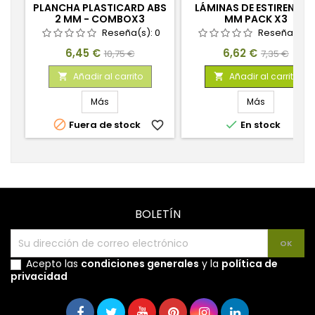
PLANCHA PLASTICARD ABS
LÁMINAS DE ESTIRENO 1.
2 MM - COMBOX3
MM PACK X3
PLANCHAS
Reseña(s):
0
Reseña(s):
Precio
Precio
Precio
Precio
6,45 €
6,62 €
10,75 €
7,35 €
base
base
Añadir al carrito
Añadir al carrito


Más
Más


Fuera de stock
favorite_border
En stock
favorite_
BOLETÍN
Acepto las
condiciones generales
y la
política de
privacidad