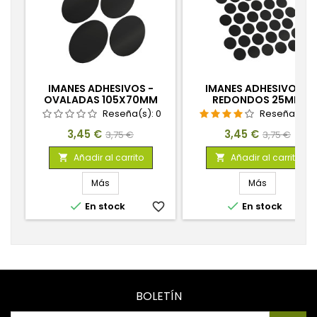
IMANES ADHESIVOS -
IMANES ADHESIVOS -
OVALADAS 105X70MM
REDONDOS 25MM
Reseña(s):
0
Reseña(s):
Precio
Precio
Precio
Precio
3,45 €
3,45 €
3,75 €
3,75 €
base
base
Añadir al carrito
Añadir al carrito


Más
Más


En stock
favorite_border
En stock
favorite_
BOLETÍN