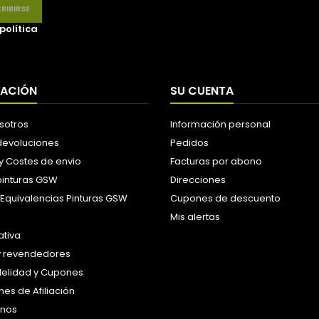
política
MACIÓN
SU CUENTA
sotros
Información personal
 devoluciones
Pedidos
y Costes de envio
Facturas por abono
pinturas GSW
Direcciones
 Equivalencias Pinturas GSW
Cupones de descuento
Mis alertas
tiva
y revendedores
idelidad y Cupones
es de Afiliación
anos