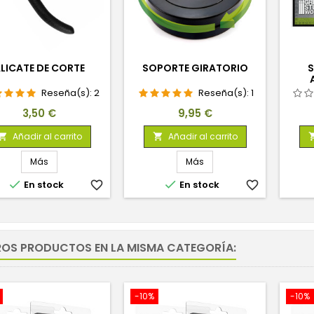
LICATE DE CORTE
SOPORTE GIRATORIO
S
Reseña(s):
2
Reseña(s):
1
Precio
Precio
3,50 €
9,95 €
Añadir al carrito
Añadir al carrito


Más
Más


En stock
favorite_border
En stock
favorite_border
ROS PRODUCTOS EN LA MISMA CATEGORÍA:
-10%
-10%