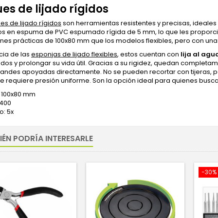
es de lijado rígidos
es de lijado rígidos
son herramientas resistentes y precisas, ideale
os en espuma de PVC espumado rígida de 5 mm, lo que les proporci
nes prácticas de 100x80 mm que los modelos flexibles, pero con una
cia de las
esponjas de lijado flexibles
, estos cuentan con
lija al ag
os y prolongar su vida útil. Gracias a su rigidez, quedan completamen
randes apoyadas directamente. No se pueden recortar con tijeras, pe
 requiere presión uniforme. Son la opción ideal para quienes busca
 100x80 mm
#400
o: 5x
IÉN PODRÍA INTERESARLE
-30%