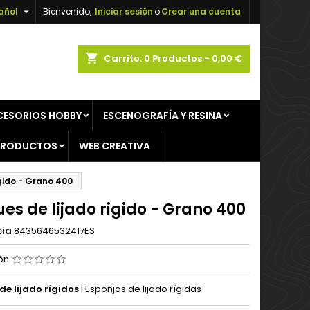

añol
Bienvenido,
Iniciar sesión
o
Crear una cuenta
×
×
×
shopping_cart
Carrito:
0
Productos - 0,00 €
CESORIOS HOBBY
ESCENOGRAFÍA Y RESINA
n
PRODUCTOS
WEB CREATIVA
s
igido - Grano 400
es de lijado rigido - Grano 400
cia
8435646532417ES
ión
de lijado rígidos
| Esponjas de lijado rígidas