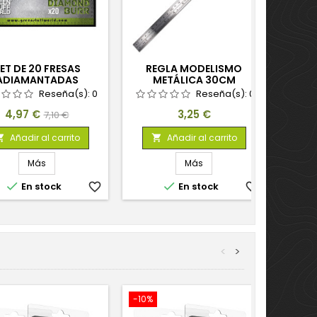
ET DE 20 FRESAS
REGLA MODELISMO
ADIAMANTADAS
METÁLICA 30CM
Reseña(s):
0
Reseña(s):
0
Precio
Precio
Precio
4,97 €
3,25 €
7,10 €
base
Añadir al carrito
Añadir al carrito


Más
Más


En stock
favorite_border
En stock
favorite_border
<
>
-10%
-10%