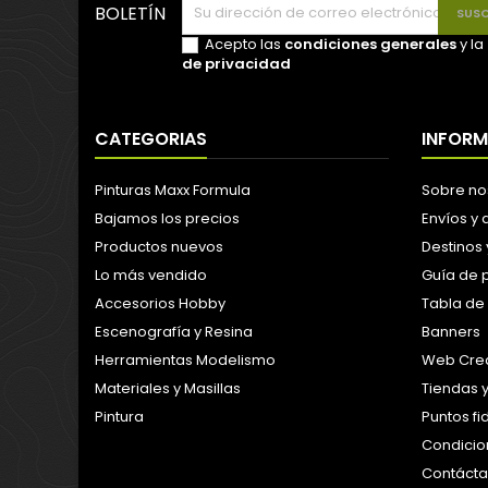
BOLETÍN
Acepto las
condiciones generales
y la
de privacidad
CATEGORIAS
INFOR
Pinturas Maxx Formula
Sobre no
Bajamos los precios
Envíos y
Productos nuevos
Destinos 
Lo más vendido
Guía de 
Accesorios Hobby
Tabla de
Escenografía y Resina
Banners
Herramientas Modelismo
Web Crea
Materiales y Masillas
Tiendas 
Pintura
Puntos f
Condicion
Contáct