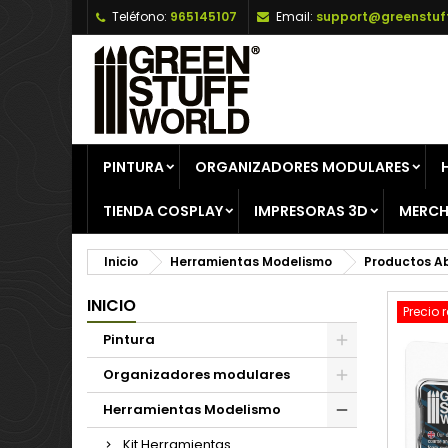
Teléfono:
965145107
Email:
support@greenstuf
A
C
I
add_circle_outline
De
No
PINTURA
ORGANIZADORES MODULARES
TIENDA COSPLAY
IMPRESORAS 3D
MERCH
Inicio
Herramientas Modelismo
Productos Ab
INICIO
Precio 
Pintura
Organizadores modulares
Herramientas Modelismo
Kit Herramientas