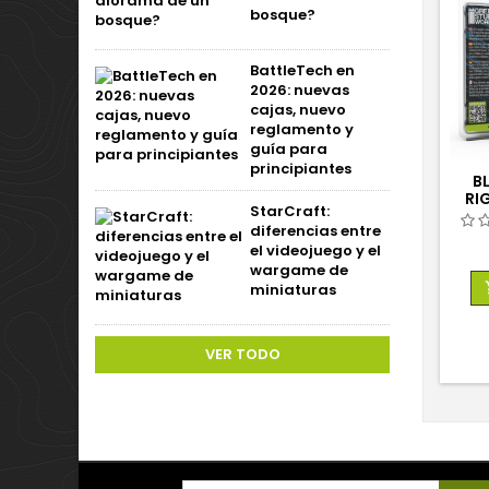
bosque?
BattleTech en
2026: nuevas
cajas, nuevo
reglamento y
guía para
principiantes
B
RI
StarCraft:
diferencias entre
el videojuego y el
wargame de
miniaturas
VER TODO