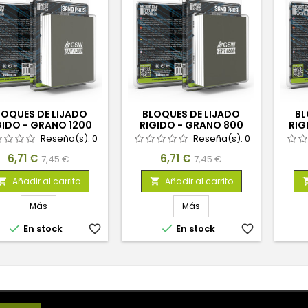
LOQUES DE LIJADO
BLOQUES DE LIJADO
BL
GIDO - GRANO 1200
RIGIDO - GRANO 800
RIG
Reseña(s):
0
Reseña(s):
0
Precio
Precio
Precio
Precio
6,71 €
6,71 €
7,45 €
7,45 €
base
base
Añadir al carrito
Añadir al carrito


Más
Más


En stock
favorite_border
En stock
favorite_border