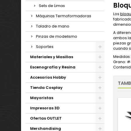
Bloqu
Sets de Limas
Los
bloqu
Máquinas Termoformadoras
fabricad
dimensio
Taladro de mano
A diferen
Pinzas de modelismo
ambos lad
piezas g
Soportes
cuando se
Medidas:
Materiales y Masillas
Grano: 
Escenografía y Resina
Contenid
Accesorios Hobby
TAMB
Tienda Cosplay
Mayoristas
Impresoras 3D
Ofertas OUTLET
Merchandising