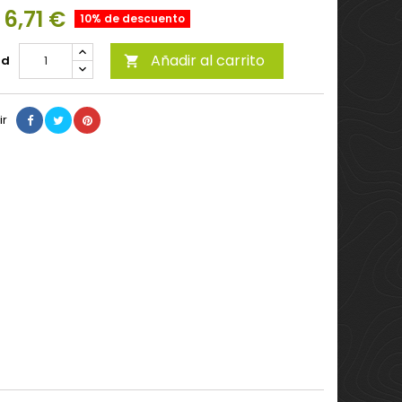
6,71 €
10% de descuento
Añadir al carrito
ad

ir