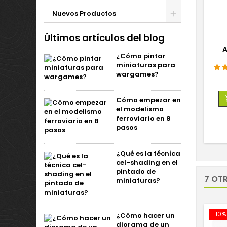
Nuevos Productos
Últimos artículos del blog
A
¿Cómo pintar
miniaturas para
wargames?
Cómo empezar en
el modelismo
ferroviario en 8
pasos
¿Qué es la técnica
cel-shading en el
pintado de
7 OT
miniaturas?
-10%
¿Cómo hacer un
diorama de un