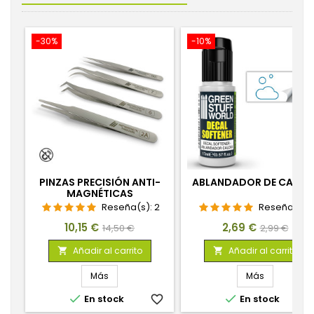
-30%
-10%
PINZAS PRECISIÓN ANTI-
ABLANDADOR DE CALCA
MAGNÉTICAS
Reseña(s):
2
Reseña(s):
1
Precio
Precio
Precio
Precio
10,15 €
2,69 €
14,50 €
2,99 €
base
base
Añadir al carrito
Añadir al carrito


Más
Más


En stock
favorite_border
En stock
favorite_