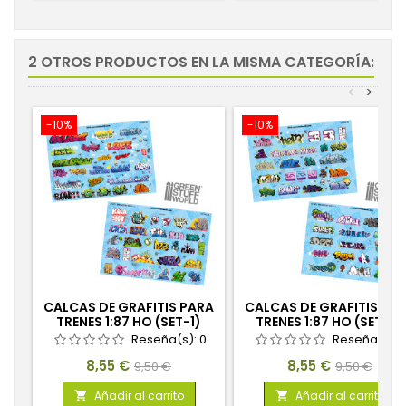
2 OTROS PRODUCTOS EN LA MISMA CATEGORÍA:
<
>
-10%
-10%
CALCAS DE GRAFITIS PARA
CALCAS DE GRAFITIS PA
TRENES 1:87 HO (SET-1)
TRENES 1:87 HO (SET-2)
Reseña(s):
0
Reseña(s):
Precio
Precio
Precio
Precio
8,55 €
8,55 €
9,50 €
9,50 €
base
base
Añadir al carrito
Añadir al carrito

