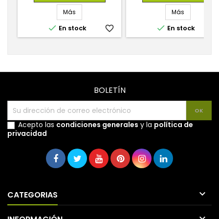
Más
Más


En stock
favorite_border
En stock
favorite_
BOLETÍN
Acepto las
condiciones generales
y la
política de
privacidad

CATEGORIAS
