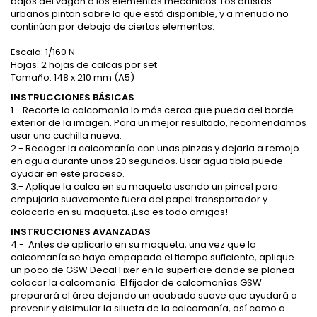
bajos del vagón o los elementos mecánicos. Los artistas
urbanos pintan sobre lo que está disponible, y a menudo no
continúan por debajo de ciertos elementos.
Escala: 1/160 N
Hojas: 2 hojas de calcas por set
Tamaño: 148 x 210 mm (A5)
INSTRUCCIONES BÁSICAS
1.- Recorte la calcomanía lo más cerca que pueda del borde
exterior de la imagen. Para un mejor resultado, recomendamos
usar una cuchilla nueva.
2.- Recoger la calcomanía con unas pinzas y dejarla a remojo
en agua durante unos 20 segundos. Usar agua tibia puede
ayudar en este proceso.
3.- Aplique la calca en su maqueta usando un pincel para
empujarla suavemente fuera del papel transportador y
colocarla en su maqueta. ¡Eso es todo amigos!
INSTRUCCIONES AVANZADAS
4.- Antes de aplicarlo en su maqueta, una vez que la
calcomanía se haya empapado el tiempo suficiente, aplique
un poco de GSW Decal Fixer en la superficie donde se planea
colocar la calcomanía. El fijador de calcomanías GSW
preparará el área dejando un acabado suave que ayudará a
prevenir y disimular la silueta de la calcomanía, así como a