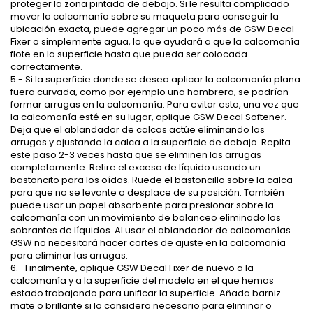
proteger la zona pintada de debajo. Si le resulta complicado
mover la calcomanía sobre su maqueta para conseguir la
ubicación exacta, puede agregar un poco más de GSW Decal
Fixer o simplemente agua, lo que ayudará a que la calcomanía
flote en la superficie hasta que pueda ser colocada
correctamente.
5.- Si la superficie donde se desea aplicar la calcomanía plana
fuera curvada, como por ejemplo una hombrera, se podrían
formar arrugas en la calcomanía. Para evitar esto, una vez que
la calcomanía esté en su lugar, aplique GSW Decal Softener.
Deja que el ablandador de calcas actúe eliminando las
arrugas y ajustando la calca a la superficie de debajo. Repita
este paso 2-3 veces hasta que se eliminen las arrugas
completamente. Retire el exceso de líquido usando un
bastoncito para los oídos. Ruede el bastoncillo sobre la calca
para que no se levante o desplace de su posición. También
puede usar un papel absorbente para presionar sobre la
calcomanía con un movimiento de balanceo eliminado los
sobrantes de líquidos. Al usar el ablandador de calcomanías
GSW no necesitará hacer cortes de ajuste en la calcomanía
para eliminar las arrugas.
6.- Finalmente, aplique GSW Decal Fixer de nuevo a la
calcomanía y a la superficie del modelo en el que hemos
estado trabajando para unificar la superficie. Añada barniz
mate o brillante si lo considera necesario para eliminar o