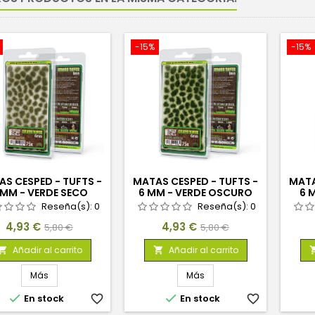
-15%
-15%
S CESPED - TUFTS -
MATAS CESPED - TUFTS -
MATA
 MM - VERDE SECO
6 MM - VERDE OSCURO
6 
Reseña(s):
0
Reseña(s):
0
Precio
Precio
Precio
Precio
4,93 €
4,93 €
5,80 €
5,80 €
base
base
Añadir al carrito
Añadir al carrito


Más
Más


En stock
favorite_border
En stock
favorite_border