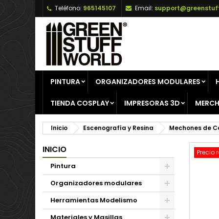
Teléfono:
965145107
Email:
support@greenstuf
A
C
I
add_circle_outline
De
No
PINTURA
ORGANIZADORES MODULARES
TIENDA COSPLAY
IMPRESORAS 3D
MERCH
Inicio
Escenografía y Resina
Mechones de C
INICIO
Precio 
Pintura
Organizadores modulares
Herramientas Modelismo
Materiales y Masillas