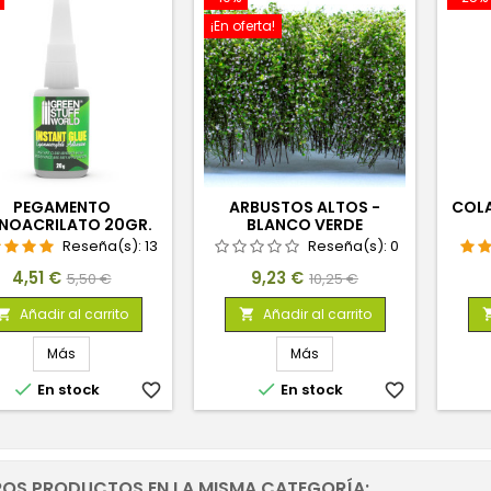
¡En oferta!
PEGAMENTO
ARBUSTOS ALTOS -
COLA
NOACRILATO 20GR.
BLANCO VERDE
Reseña(s):
13
Reseña(s):
0
Precio
Precio
Precio
Precio
4,51 €
9,23 €
5,50 €
10,25 €
base
base
Añadir al carrito
Añadir al carrito


Más
Más


En stock
favorite_border
En stock
favorite_border
ROS PRODUCTOS EN LA MISMA CATEGORÍA: