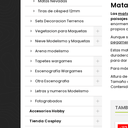
Matas Nevadas
Mata
Tiras de césped 12mm
Las
mata
paisajes
Sets Decoracion Terrenos
enormeme
propios d
Vegetacion para Maquetas
Aunque s
Nieve Modelismo y Maquetas
pegamen
Estas ma
Arena modelismo
duradero 
para dar 
Tapetes wargames
Para más
Escenografía Wargames
Altura de
Otra Escenografia
Tamaño d
Contenid
Letras y numeros Modelismo
Fotograbados
TAMB
Accesorios Hobby
Tienda Cosplay
-18%