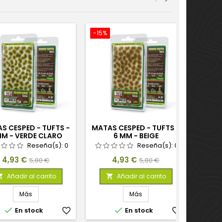
-15%
-15%
S CESPED - TUFTS -
MATAS CESPED - TUFTS -
MATAS
MM - VERDE CLARO
6 MM - BEIGE
6 MM
Reseña(s):
0
Reseña(s):
0
Precio
Precio
Precio
Precio
4,93 €
4,93 €
5,80 €
5,80 €
base
base
Añadir al carrito
Añadir al carrito


Más
Más


En stock
favorite_border
En stock
favorite_border