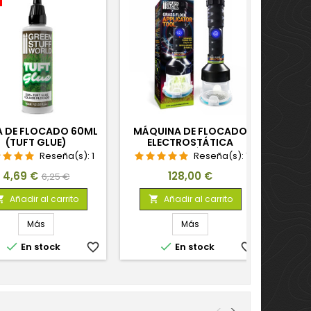
 DE FLOCADO 60ML
MÁQUINA DE FLOCADO
(TUFT GLUE)
ELECTROSTÁTICA
PORTÁTIL
Reseña(s):
1
Reseña(s):
1
Precio
Precio
Precio
4,69 €
128,00 €
6,25 €
base
Añadir al carrito
Añadir al carrito


Más
Más


En stock
favorite_border
En stock
favorite_border
<
>