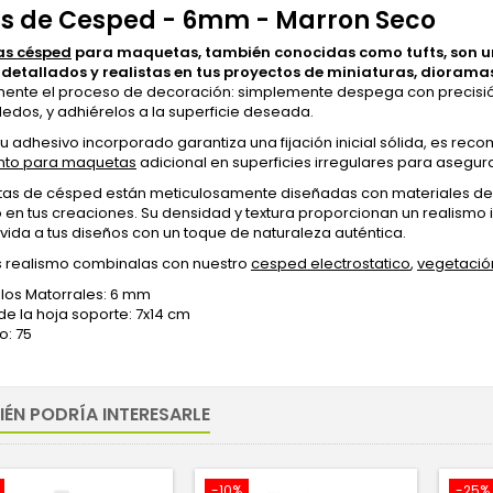
s de Cesped - 6mm - Marron Seco
s césped
para maquetas, también conocidas como tufts, son un
 detallados y realistas en tus proyectos de miniaturas, diorama
nte el proceso de decoración: simplemente despega con precisió
edos, y adhiérelos a la superficie deseada.
u adhesivo incorporado garantiza una fijación inicial sólida, es r
to para maquetas
adicional en superficies irregulares para asegu
tas de césped están meticulosamente diseñadas con materiales de p
en tus creaciones. Su densidad y textura proporcionan un realismo i
vida a tus diseños con un toque de naturaleza auténtica.
 realismo combinalas con nuestro
cesped electrostatico
,
vegetació
 los Matorrales: 6 mm
e la hoja soporte: 7x14 cm
o: 75
IÉN PODRÍA INTERESARLE
-10%
-25%