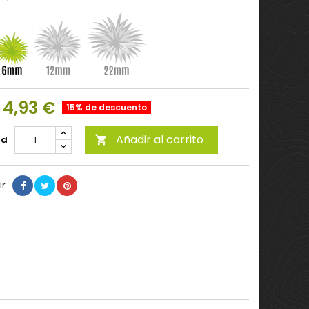
4,93 €
15% de descuento
Añadir al carrito
ad

ir