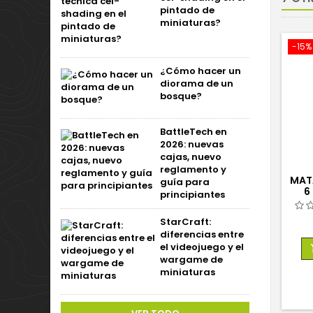
pintado de
miniaturas?
-15%
¿Cómo hacer un
diorama de un
bosque?
BattleTech en
2026: nuevas
cajas, nuevo
reglamento y
MATA
guía para
6
principiantes
StarCraft:
diferencias entre
el videojuego y el
wargame de
miniaturas