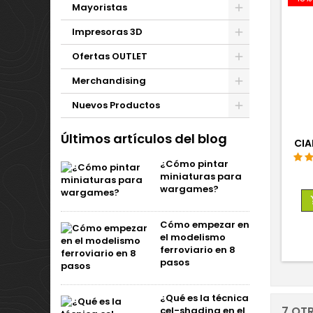
Mayoristas
Impresoras 3D
Ofertas OUTLET
Merchandising
Nuevos Productos
Últimos artículos del blog
CIA
¿Cómo pintar
miniaturas para
wargames?
Cómo empezar en
el modelismo
ferroviario en 8
pasos
¿Qué es la técnica
7 OT
cel-shading en el