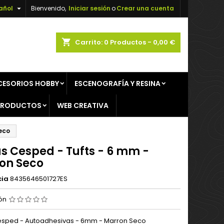

añol
Bienvenido,
Iniciar sesión
o
Crear una cuenta
×
×
×
shopping_cart
Carrito:
0
Productos - 0,00 €
CESORIOS HOBBY
ESCENOGRAFÍA Y RESINA
n
PRODUCTOS
WEB CREATIVA
s
eco
s Cesped - Tufts - 6 mm -
on Seco
cia
8435646501727ES
ión
sped - Autoadhesivas - 6mm - Marron Seco