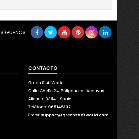
SÍGUENOS
CONTACTO
Green Stuff World
Calle Chelín 24, Poligono las Atalayas
Alicante 03114 - Spain
Teléfono:
965145107
Email:
support@greenstuffworld.com