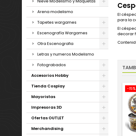
Nieve Modelismo y Maquetas
Cespe
Arena modelismo
El césped
para la 
Tapetes wargames
El césped
Escenografía Wargames
decorar 
Contenid
Otra Escenografia
Letras y numeros Modelismo
Fotograbados
TAMB
Accesorios Hobby
Tienda Cosplay
-15%
Mayoristas
Impresoras 3D
Ofertas OUTLET
Merchandising