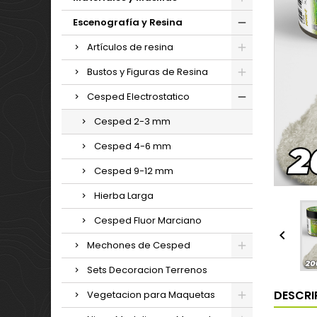
Escenografía y Resina
Artículos de resina
Bustos y Figuras de Resina
Cesped Electrostatico
Cesped 2-3 mm
Cesped 4-6 mm
Cesped 9-12 mm
Hierba Larga
Cesped Fluor Marciano

Mechones de Cesped
Sets Decoracion Terrenos
DESCRI
Vegetacion para Maquetas