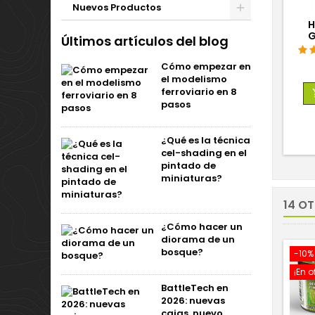
Nuevos Productos
H
G
Últimos artículos del blog
Cómo empezar en
el modelismo
ferroviario en 8
pasos
¿Qué es la técnica
cel-shading en el
pintado de
miniaturas?
14 O
¿Cómo hacer un
diorama de un
bosque?
-10%
¡En o
BattleTech en
2026: nuevas
cajas, nuevo