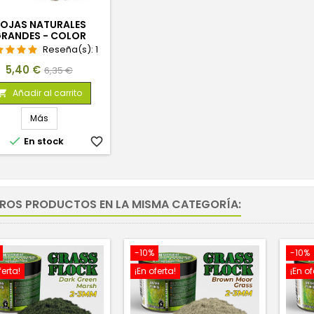
OJAS NATURALES
RANDES - COLOR
NATURAL
Reseña(s):
1
Precio
Precio
5,40 €
6,35 €
base
Añadir al carrito

Más

En stock
favorite_border
TROS PRODUCTOS EN LA MISMA CATEGORÍA:
-10%
-10%
ferta!
¡En oferta!
¡En of