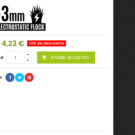
4,23 €
10% de descuento
Añadir al carrito
ad

ir