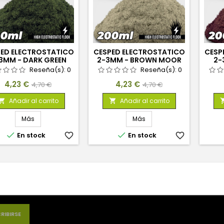
ED ELECTROSTATICO
CESPED ELECTROSTATICO
CESP
3MM - DARK GREEN
2-3MM - BROWN MOOR
2-
MARSH - 200ML
GRASS - 200ML
Reseña(s):
0
Reseña(s):
0
Precio
Precio
Precio
Precio
4,23 €
4,23 €
4,70 €
4,70 €
base
base
Añadir al carrito
Añadir al carrito


Más
Más


En stock
favorite_border
En stock
favorite_border