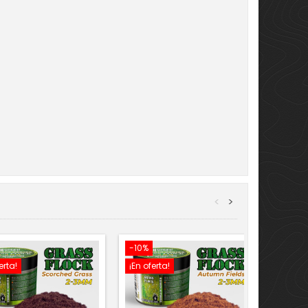
<
>
-10%
-10%
erta!
¡En oferta!