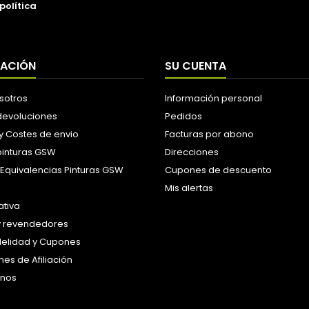
política
MACIÓN
SU CUENTA
sotros
Información personal
 devoluciones
Pedidos
y Costes de envio
Facturas por abono
pinturas GSW
Direcciones
 Equivalencias Pinturas GSW
Cupones de descuento
Mis alertas
tiva
y revendedores
idelidad y Cupones
es de Afiliación
anos