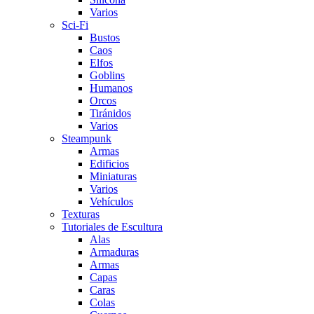
Varios
Sci-Fi
Bustos
Caos
Elfos
Goblins
Humanos
Orcos
Tiránidos
Varios
Steampunk
Armas
Edificios
Miniaturas
Varios
Vehí­culos
Texturas
Tutoriales de Escultura
Alas
Armaduras
Armas
Capas
Caras
Colas