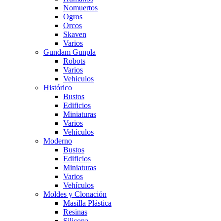
Nomuertos
Ogros
Orcos
Skaven
Varios
Gundam Gunpla
Robots
Varios
Vehiculos
Histórico
Bustos
Edificios
Miniaturas
Varios
Vehí­culos
Moderno
Bustos
Edificios
Miniaturas
Varios
Vehí­culos
Moldes y Clonación
Masilla Plástica
Resinas
Silicona