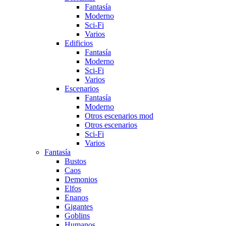
Fantasía
Moderno
Sci-Fi
Varios
Edificios
Fantasí­a
Moderno
Sci-Fi
Varios
Escenarios
Fantasía
Moderno
Otros escenarios mod
Otros escenarios
Sci-Fi
Varios
Fantasí­a
Bustos
Caos
Demonios
Elfos
Enanos
Gigantes
Goblins
Humanos