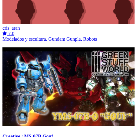
cris_aran
7.0
Modelados y escultura, Gundam Gunpla, Robots
Creative : MS-07B Gouf