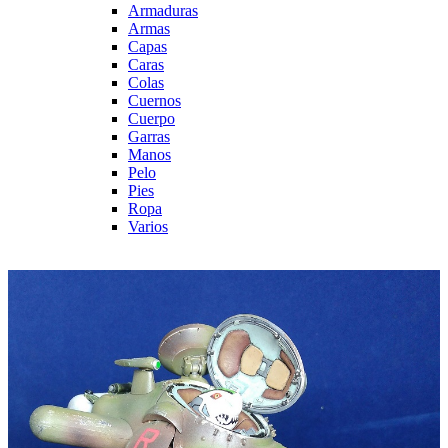
Armaduras
Armas
Capas
Caras
Colas
Cuernos
Cuerpo
Garras
Manos
Pelo
Pies
Ropa
Varios