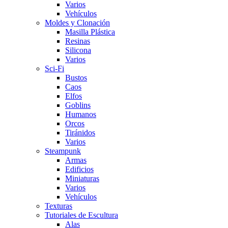
Varios
Vehí­culos
Moldes y Clonación
Masilla Plástica
Resinas
Silicona
Varios
Sci-Fi
Bustos
Caos
Elfos
Goblins
Humanos
Orcos
Tiránidos
Varios
Steampunk
Armas
Edificios
Miniaturas
Varios
Vehí­culos
Texturas
Tutoriales de Escultura
Alas