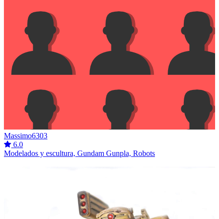
Massimo6303
6.0
Modelados y escultura, Gundam Gunpla, Robots