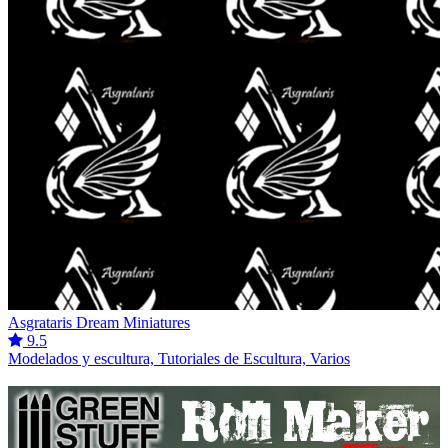
Asgrataris Dream Miniatures
9.5
Modelados y escultura, Tutoriales de Escultura, Varios