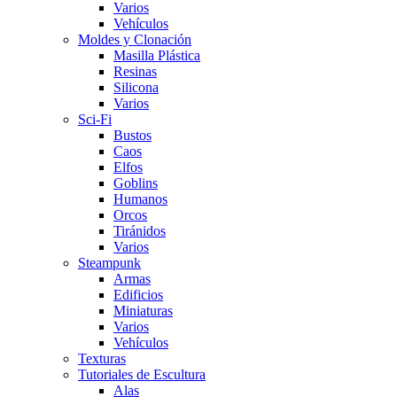
Varios
Vehí­culos
Moldes y Clonación
Masilla Plástica
Resinas
Silicona
Varios
Sci-Fi
Bustos
Caos
Elfos
Goblins
Humanos
Orcos
Tiránidos
Varios
Steampunk
Armas
Edificios
Miniaturas
Varios
Vehí­culos
Texturas
Tutoriales de Escultura
Alas