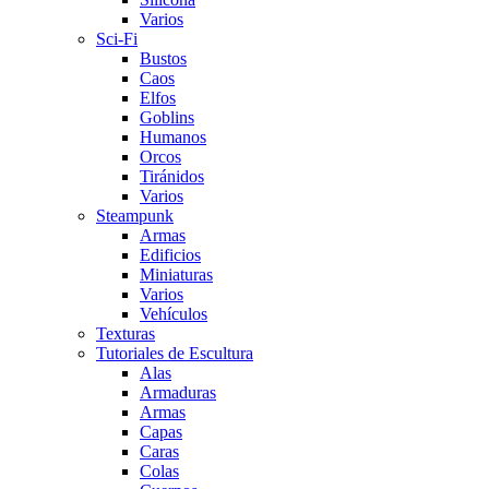
Varios
Sci-Fi
Bustos
Caos
Elfos
Goblins
Humanos
Orcos
Tiránidos
Varios
Steampunk
Armas
Edificios
Miniaturas
Varios
Vehí­culos
Texturas
Tutoriales de Escultura
Alas
Armaduras
Armas
Capas
Caras
Colas