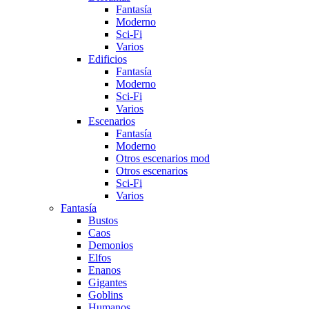
Fantasía
Moderno
Sci-Fi
Varios
Edificios
Fantasí­a
Moderno
Sci-Fi
Varios
Escenarios
Fantasía
Moderno
Otros escenarios mod
Otros escenarios
Sci-Fi
Varios
Fantasí­a
Bustos
Caos
Demonios
Elfos
Enanos
Gigantes
Goblins
Humanos