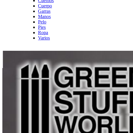
Cuernos
Cuerpo
Garras
Manos
Pelo
Pies
Ropa
Varios