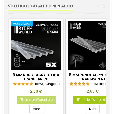
VIELLEICHT GEFÄLLT IHNEN AUCH
<
>
Ausverkauft
3 MM RUNDE ACRYL STÄBE
5 MM RUNDE ACRYL STÄB
TRANSPARENT
TRANSPARENT
Bewertungen:
1
Bewertungen
Preis
Preis
2,50 €
2,65 €
In den Warenkorb
In den Warenkorb


Mehr
Mehr