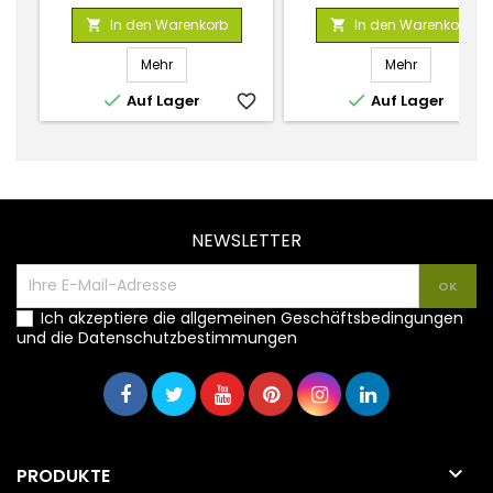
In den Warenkorb
In den Warenkorb


Mehr
Mehr


Auf Lager
favorite_border
Auf Lager
favorite_
NEWSLETTER
Ich akzeptiere die allgemeinen Geschäftsbedingungen
und die Datenschutzbestimmungen

PRODUKTE