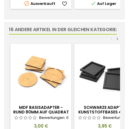


Ausverkauft
favorite_border
Auf Lager
favorite_
16 ANDERE ARTIKEL IN DER GLEICHEN KATEGORIE:
<
>
MDF BASISADAPTER -
SCHWARZE ADAPTER
RUND 80MM AUF QUADRAT
KUNSTSTOFFBASES 40 B
50MM
Bewertungen:
0
Bewertungen
Preis
Preis
3,00 €
3,95 €