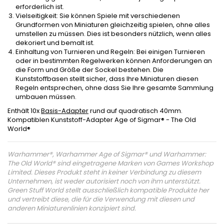
erforderlich ist.
Vielseitigkeit: Sie können Spiele mit verschiedenen
Grundformen von Miniaturen gleichzeitig spielen, ohne alles
umstellen zu müssen. Dies ist besonders nützlich, wenn alles
dekoriert und bemalt ist.
Einhaltung von Turnieren und Regeln: Bei einigen Turnieren
oder in bestimmten Regelwerken können Anforderungen an
die Form und Größe der Sockel bestehen. Die
Kunststoffbasen stellt sicher, dass Ihre Miniaturen diesen
Regeln entsprechen, ohne dass Sie Ihre gesamte Sammlung
umbauen müssen.
Enthält 10x
Basis-Adapter
rund auf quadratisch 40mm.
Kompatiblen Kunststoff-Adapter Age of Sigmar® - The Old
World®
Warhammer®, Warhammer Age of Sigmar® und Warhammer:
The Old World® sind eingetragene Marken von Games Workshop
Limited. Dieses Produkt steht in keiner Verbindung zu diesem
Unternehmen, ist weder autorisiert noch von ihm unterstützt.
Green Stuff World stellt ausschließlich kompatible Produkte her
und vertreibt diese, die für die Verwendung mit diesen und
anderen Miniaturenlinien konzipiert sind.