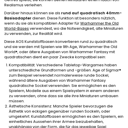
Realismus verleihen.
Darüber hinaus können sie als
rund auf quadratisch 40mm-
Basisadapter
dienen. Diese Funktion ist besonders nützlich,
wenn du sie als kompatiblen Adapter für
Warhammer the Old
World-Bases
verwendest, wo die Notwendigkeit, alte Miniaturen
zu verwenden, zur Realität wird.
Diese AOS Kunststoffbasen konvertieren rund zu quadratisch
und sie werden mit Spielen wie 9th Age, Warhammer the Old
World®, oder ältere Ausgaben von Warhammer Fantasy mit
quadratischen dient ein paar Zwecke kompatibel sein:
Kompatibilität: Verschiedene Tabletop-Wargames haben
unterschiedliche Grundformen und -größen. Age of Sigmar®
zum Beispiel verwendet normalerweise runde Sockel,
während ältere Ausgaben von Warhammer Fantasy
quadratische Sockel verwenden. Sie ermöglichen es den
Spielern, Modelle aus einem Spielsystem in einem anderen
zu verwenden, ohne dass sie alle ihre Miniaturen umbauen
müssen.
Ästhetische Konsistenz: Manche Spieler bevorzugen die
Ästhetik von eckigen gegenüber runden Sockeln, oder
umgekehrt. Kunststoffbasen ermöglichen es den Spielern, ein
einheitliches Aussehen ihrer Armee beizubehalten,
unabhängig von der Form, die für das jeweilige Spiel