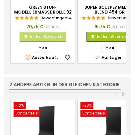
GREEN STUFF
SUPER SCULPEY MEDIU
MODELLIERMASSE ROLLE 92
BLEND 454 GR
CM
Bewertungen:
4
Bewertungen
Preis
Verkaufspreis
Preis
Verkaufspr
29,75 €
15,75 €
35,00 €
21,00 €
In den Warenkorb
In den Warenkorb


Mehr
Mehr


Ausverkauft
favorite_border
Auf Lager
favorite_
2 ANDERE ARTIKEL IN DER GLEICHEN KATEGORIE:
<
>
-10%
-20%
Sonderpreis!
Sonderpreis!