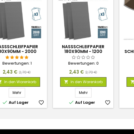
SSSCHLEIFPAPIER 1
NASSSCHLEIFPAPIER 1
0X90MM - 2000 K
80X90MM - 1200 K
SCHL
ÖRNUNG
ÖRNUNG
Bewertungen:
1
Bewertungen:
0
Preis
Verkaufspreis
Preis
Verkaufspreis
2,43 €
2,43 €
2,70 €
2,70 €
In den Warenkorb
In den Warenkorb


Mehr
Mehr


Auf Lager
favorite_border
Auf Lager
favorite_border