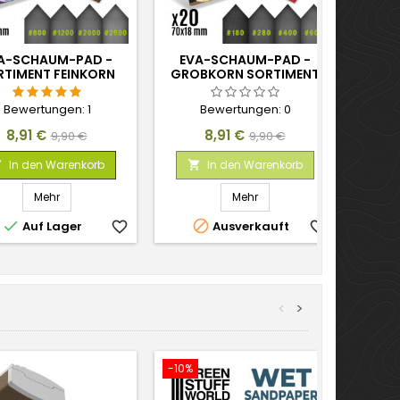
A-SCHAUM-PAD -
EVA-SCHAUM-PAD -
RTIMENT FEINKORN
GROBKORN SORTIMENT
X20
X20
Bewertungen:
1
Bewertungen:
0
Preis
Verkaufspreis
Preis
Verkaufspreis
8,91 €
8,91 €
9,90 €
9,90 €
In den Warenkorb
In den Warenkorb


Mehr
Mehr


Auf Lager
favorite_border
Ausverkauft
favorite_border
<
>
-10%
-10%