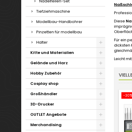
Nadelfeilen-Set
Naßschle
Tiefziehmaschine
Professi
Diese
Na
Modellbau-Handbohrer
imprägnie
Oberfläch
Pinzetten für modellbau
Für ein p
Halter
dicksten
gleichmäß
Kitte und Materialien
Leicht m
Gelände und Harz
Hobby Zubehör
VIELL
Cosplay shop
Großhändler
-30
3D-Drucker
OUTLET Angebote
Merchandising