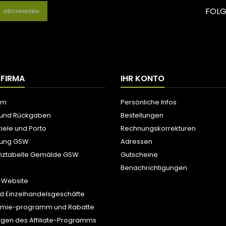
FOLG
 FIRMA
IHR KONTO
um
Persönliche Infos
 und Rückgaben
Bestellungen
iele und Porto
Rechnungskorrekturen
tung GSW
Adressen
nztabelle Gemälde GSW
Gutscheine
Benachrichtigungen
-Website
d Einzelhandelsgeschäfte
ämie-programm und Rabatte
gen des Affiliate-Programms