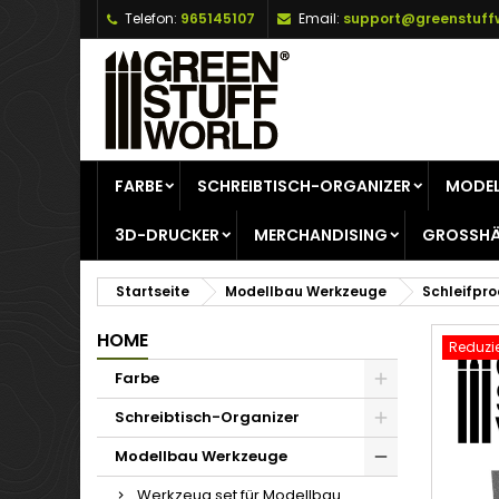
Telefon:
965145107
Email:
support@greenstuff
A
W
A
add_circle_outline
Si
Na
zu
FARBE
SCHREIBTISCH-ORGANIZER
MODEL
3D-DRUCKER
MERCHANDISING
GROSSHÄ
Startseite
Modellbau Werkzeuge
Schleifpr
HOME
Reduzie
Farbe
Schreibtisch-Organizer
Modellbau Werkzeuge
Werkzeug set für Modellbau