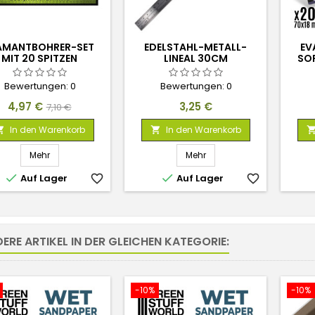
AMANTBOHRER-SET
EDELSTAHL-METALL-
EV
MIT 20 SPITZEN
LINEAL 30CM
SO
Bewertungen:
0
Bewertungen:
0
Preis
Verkaufspreis
Preis
4,97 €
3,25 €
7,10 €
In den Warenkorb
In den Warenkorb


Mehr
Mehr


Auf Lager
favorite_border
Auf Lager
favorite_border
DERE ARTIKEL IN DER GLEICHEN KATEGORIE:
-10%
-10%