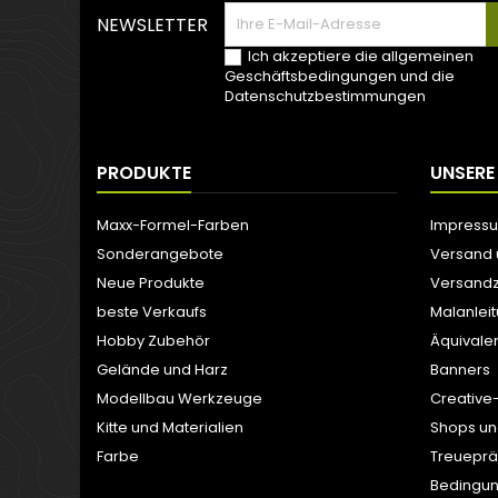
NEWSLETTER
Ich akzeptiere die allgemeinen
Geschäftsbedingungen und die
Datenschutzbestimmungen
PRODUKTE
UNSERE
Maxx-Formel-Farben
Impress
Sonderangebote
Versand
Neue Produkte
Versandz
beste Verkaufs
Malanlei
Hobby Zubehör
Äquivale
Gelände und Harz
Banners
Modellbau Werkzeuge
Creative
Kitte und Materialien
Shops un
Farbe
Treuepr
Bedingun