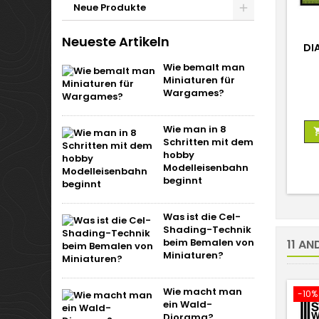
Neue Produkte
Neueste Artikeln
DI
Wie bemalt man
Miniaturen für
Wargames?
Wie man in 8
Schritten mit dem
hobby
Modelleisenbahn
beginnt
Was ist die Cel-
Shading-Technik
beim Bemalen von
11 AN
Miniaturen?
Wie macht man
-10%
ein Wald-
Diorama?