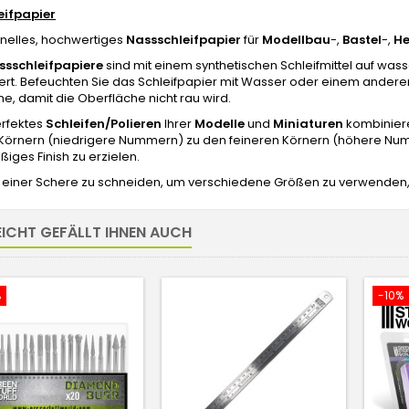
ifpapier
onelles, hochwertiges
Nassschleifpapier
für
Modellbau
-,
Bastel
-,
He
ssschleifpapiere
sind mit einem synthetischen Schleifmittel auf wass
rt. Befeuchten Sie das Schleifpapier mit Wasser oder einem anderen
e, damit die Oberfläche nicht rau wird.
erfektes
Schleifen/Polieren
Ihrer
Modelle
und
Miniaturen
kombiniere
 Körnern (niedrigere Nummern) zu den feineren Körnern (höhere Num
iges Finish zu erzielen.
it einer Schere zu schneiden, um verschiedene Größen zu verwende
EICHT GEFÄLLT IHNEN AUCH
%
-10%