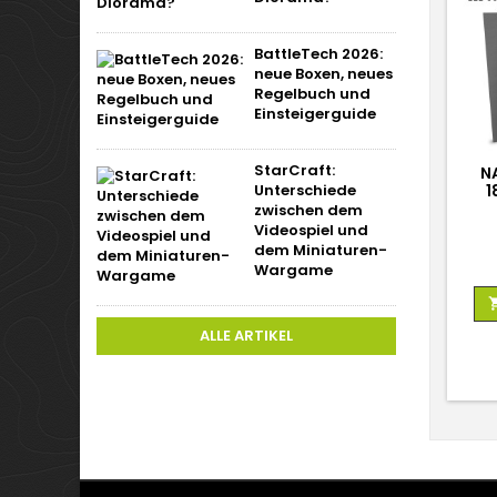
BattleTech 2026:
neue Boxen, neues
Regelbuch und
Einsteigerguide
StarCraft:
NA
Unterschiede
8
zwischen dem
Videospiel und
dem Miniaturen-
Wargame
ALLE ARTIKEL