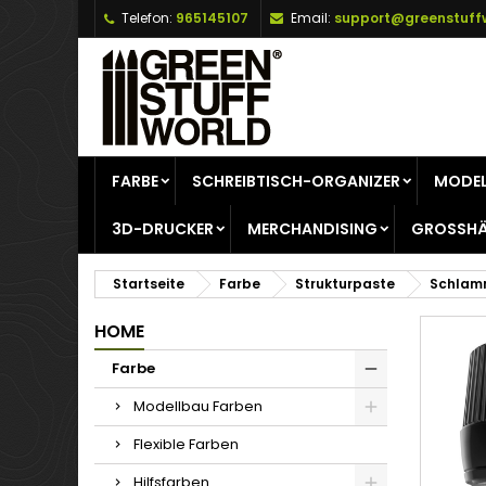
Telefon:
965145107
Email:
support@greenstuff
A
W
A
add_circle_outline
Si
Na
zu
FARBE
SCHREIBTISCH-ORGANIZER
MODEL
3D-DRUCKER
MERCHANDISING
GROSSHÄ
Startseite
Farbe
Strukturpaste
Schlam
HOME
Farbe
Modellbau Farben
Flexible Farben
Hilfsfarben