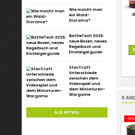
Wie macht man
I
ein Wald-
Diorama?
BattleTech 2026:
neue Boxen, neues
Regelbuch und
Einsteigerguide
StarCraft:
Unterschiede
zwischen dem
Videospiel und
dem Miniaturen-
Wargame
9 AND
ALLE ARTIKEL
-15%