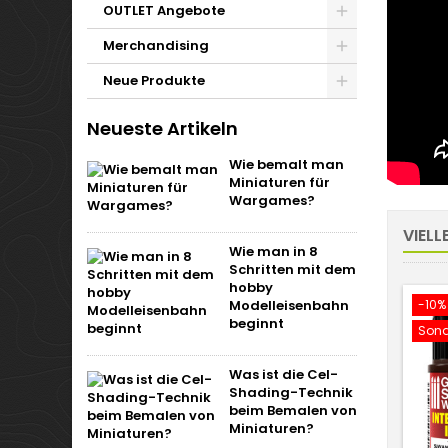
OUTLET Angebote
Merchandising
Neue Produkte
Neueste Artikeln
Wie bemalt man
Miniaturen für
Wargames?
VIELL
Wie man in 8
Schritten mit dem
hobby
Modelleisenbahn
-10%
beginnt
Sond
Was ist die Cel-
Shading-Technik
beim Bemalen von
Miniaturen?