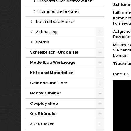
Bespritzte Schlammtexturen
Schlamm
Flammende Texturen
Lufttroc
Kombinat
Nachfüllbare Marker
Fahrzeug
Aufgrund 
Airbrushing
Eiszapfen
Sprays
Mit einer
Sie benöt
Schreibtisch-Organizer
können.
Modellbau Werkzeuge
Trocknu
Kitte und Materialien
Inhalt:
30
Gelände und Harz
Hobby Zubehör
Cosplay shop
Großhändler
3D-Drucker