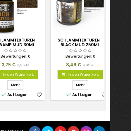
HLAMMTEXTUREN -
SCHLAMMTEXTUREN -
SCH
WAMP MUD 30ML
BLACK MUD 250ML
B
Bewertungen:
0
Bewertungen:
0
Preis
Verkaufspreis
Preis
Verkaufspreis
3,75 €
8,46 €
3,95 €
9,95 €
In den Warenkorb
In den Warenkorb



Mehr
Mehr


Auf Lager
favorite_border
Auf Lager
favorite_border