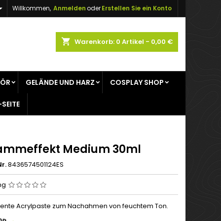

Willkommen,
Anmelden
oder
Erstellen Sie ein Konto
×
×
×
shopping_cart
Warenkorb:
0
Artikel - 0,00 €
gen
HÖR
GELÄNDE UND HARZ
COSPLAY SHOP
n
-SEITE
n
ammeffekt Medium 30ml
r.
8436574501124ES
ng
ente Acrylpaste zum Nachahmen von feuchtem Ton.