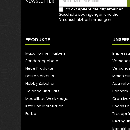
NEWSLETTER
Ich akzeptiere die allgemeinen
Geschäftsbedingungen und die
Datenschutzbestimmungen
PRODUKTE
UNSERE
Maxx-Formel-Farben
Impress
Sonderangebote
Versand
Neue Produkte
Versandz
beste Verkaufs
Malanlei
Hobby Zubehör
Äquivale
Gelände und Harz
Banners
Modellbau Werkzeuge
Creative
Kitte und Materialien
Shops un
Farbe
Treuepr
Bedingun
Kontaktie