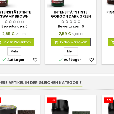
NTENSITÄTSTINTE
INTENSITÄTSTINTE
PIG
SWAMP BROWN
GORGON DARK GREEN
Bewertungen:
0
Bewertungen:
0
Preis
Verkaufspreis
Preis
Verkaufspreis
2,59 €
2,59 €
2,88 €
2,88 €
In den Warenkorb
In den Warenkorb


Mehr
Mehr


Auf Lager
favorite_border
Auf Lager
favorite_border
ERE ARTIKEL IN DER GLEICHEN KATEGORIE:
-5%
-5%