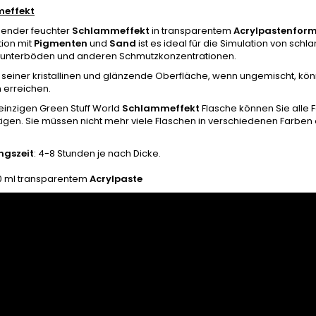
effekt
knender feuchter
Schlammeffekt
in transparentem
Acrylpastenfor
ion mit
Pigmenten
und
Sand
ist es ideal für die Simulation von sc
unterböden und anderen Schmutzkonzentrationen.
seiner kristallinen und glänzende Oberfläche, wenn ungemischt, kön
 erreichen.
 einzigen Green Stuff World
Schlammeffekt
Flasche können Sie alle 
igen. Sie müssen nicht mehr viele Flaschen in verschiedenen Farben 
ngszeit
: 4-8 Stunden je nach Dicke.
 ml transparentem
Acrylpaste