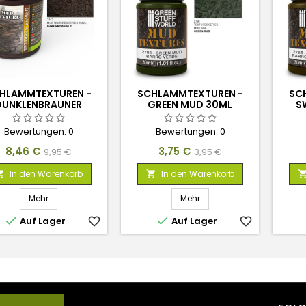
HLAMMTEXTUREN -
SCHLAMMTEXTUREN -
SC
DUNKLENBRAUNER
GREEN MUD 30ML
S
SCHLAMM 250ML
Bewertungen:
0
Bewertungen:
0
Preis
Verkaufspreis
Preis
Verkaufspreis
8,46 €
3,75 €
9,95 €
3,95 €
In den Warenkorb
In den Warenkorb


Mehr
Mehr


Auf Lager
favorite_border
Auf Lager
favorite_border