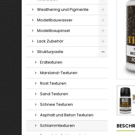
Weathering und Pigmente
Modellbauwasser
Modellbaupinsel
Lack Zubehör
Strukturpaste
Erdtexturen
Marsland-Texturen
Rost Texturen
Sand Texturen
Schnee Texturen
Asphalt und Beton Texturen
BESCHR
Schlammtexturen