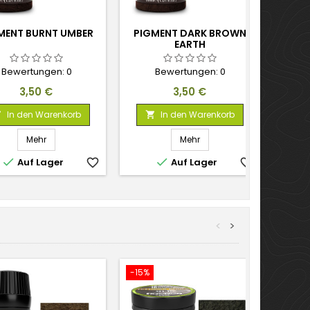
MENT BURNT UMBER
PIGMENT DARK BROWN
EARTH
Bewertungen:
0
Bewertungen:
0
Preis
Preis
3,50 €
3,50 €
In den Warenkorb
In den Warenkorb


Mehr
Mehr


Auf Lager
favorite_border
Auf Lager
favorite_border
<
>
-15%
-5%