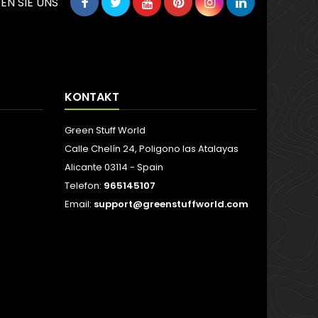
EN SIE UNS
KONTAKT
Green Stuff World
Calle Chelín 24, Poligono las Atalayas
Alicante 03114 - Spain
Telefon:
965145107
Email:
support@greenstuffworld.com