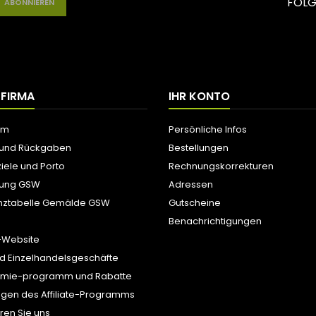
FOLG
 FIRMA
IHR KONTO
um
Persönliche Infos
 und Rückgaben
Bestellungen
iele und Porto
Rechnungskorrekturen
tung GSW
Adressen
nztabelle Gemälde GSW
Gutscheine
Benachrichtigungen
-Website
d Einzelhandelsgeschäfte
ämie-programm und Rabatte
gen des Affiliate-Programms
ren Sie uns