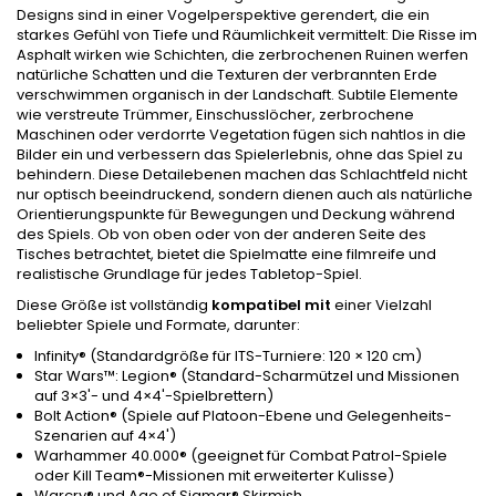
Designs sind in einer Vogelperspektive gerendert, die ein
starkes Gefühl von Tiefe und Räumlichkeit vermittelt: Die Risse im
Asphalt wirken wie Schichten, die zerbrochenen Ruinen werfen
natürliche Schatten und die Texturen der verbrannten Erde
verschwimmen organisch in der Landschaft. Subtile Elemente
wie verstreute Trümmer, Einschusslöcher, zerbrochene
Maschinen oder verdorrte Vegetation fügen sich nahtlos in die
Bilder ein und verbessern das Spielerlebnis, ohne das Spiel zu
behindern. Diese Detailebenen machen das Schlachtfeld nicht
nur optisch beeindruckend, sondern dienen auch als natürliche
Orientierungspunkte für Bewegungen und Deckung während
des Spiels. Ob von oben oder von der anderen Seite des
Tisches betrachtet, bietet die Spielmatte eine filmreife und
realistische Grundlage für jedes Tabletop-Spiel.
Diese Größe ist vollständig
kompatibel mit
einer Vielzahl
beliebter Spiele und Formate, darunter:
Infinity® (Standardgröße für ITS-Turniere: 120 × 120 cm)
Star Wars™: Legion® (Standard-Scharmützel und Missionen
auf 3×3'- und 4×4'-Spielbrettern)
Bolt Action® (Spiele auf Platoon-Ebene und Gelegenheits-
Szenarien auf 4×4')
Warhammer 40.000® (geeignet für Combat Patrol-Spiele
oder Kill Team®-Missionen mit erweiterter Kulisse)
Warcry® und Age of Sigmar® Skirmish