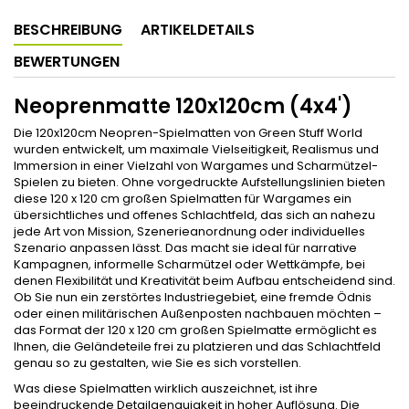
BESCHREIBUNG
ARTIKELDETAILS
BEWERTUNGEN
Neoprenmatte 120x120cm (4x4')
Die 120x120cm Neopren-Spielmatten von Green Stuff World
wurden entwickelt, um maximale Vielseitigkeit, Realismus und
Immersion in einer Vielzahl von Wargames und Scharmützel-
Spielen zu bieten. Ohne vorgedruckte Aufstellungslinien bieten
diese 120 x 120 cm großen Spielmatten für Wargames ein
übersichtliches und offenes Schlachtfeld, das sich an nahezu
jede Art von Mission, Szenerieanordnung oder individuelles
Szenario anpassen lässt. Das macht sie ideal für narrative
Kampagnen, informelle Scharmützel oder Wettkämpfe, bei
denen Flexibilität und Kreativität beim Aufbau entscheidend sind.
Ob Sie nun ein zerstörtes Industriegebiet, eine fremde Ödnis
oder einen militärischen Außenposten nachbauen möchten –
das Format der 120 x 120 cm großen Spielmatte ermöglicht es
Ihnen, die Geländeteile frei zu platzieren und das Schlachtfeld
genau so zu gestalten, wie Sie es sich vorstellen.
Was diese Spielmatten wirklich auszeichnet, ist ihre
beeindruckende Detailgenauigkeit in hoher Auflösung. Die