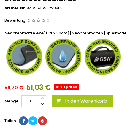
Artikel-Nr.
8435646532288ES
Bewertung
Neoprenmatte 4x4'
(120x120cm) | Neoprenmatten | Spielmatte
51,03 €
56,70 €
10% sparen
In den Warenkorb
Menge

Teilen