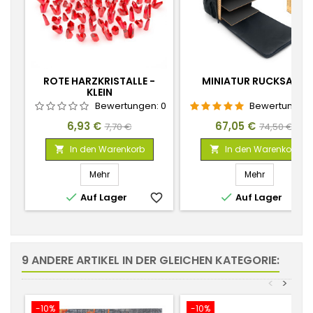
ROTE HARZKRISTALLE -
MINIATUR RUCKSACK
KLEIN
Bewertungen:
0
Bewertungen
Preis
Verkaufspreis
Preis
Verkaufspr
6,93 €
67,05 €
7,70 €
74,50 €
In den Warenkorb
In den Warenkorb


Mehr
Mehr


Auf Lager
favorite_border
Auf Lager
favorite_
9 ANDERE ARTIKEL IN DER GLEICHEN KATEGORIE:
<
>
-10%
-10%