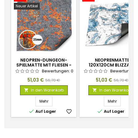
Neuer Artikel
NEOPREN-DUNGEON-
NEOPRENMATTE
SPIELMATTE MIT FLIESEN -
120X120CM BLIZZARD
LAVAFORGE DUNGEON
HOLLOWS
Bewertungen:
0
Bewertungen
TILES 120×120CM
Preis
Verkaufspreis
Preis
Verkaufspr
51,03 €
51,03 €
56,70 €
56,70 €
In den Warenkorb
In den Warenkorb


Mehr
Mehr


Auf Lager
favorite_border
Auf Lager
favorite_