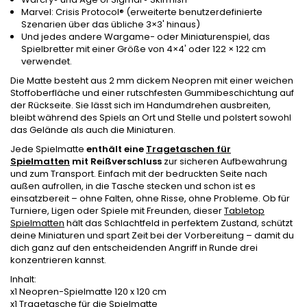
Marvel: Crisis Protocol® (erweiterte benutzerdefinierte
Szenarien über das übliche 3×3' hinaus)
Und jedes andere Wargame- oder Miniaturenspiel, das
Spielbretter mit einer Größe von 4×4' oder 122 × 122 cm
verwendet.
Die Matte besteht aus 2 mm dickem Neopren mit einer weichen
Stoffoberfläche und einer rutschfesten Gummibeschichtung auf
der Rückseite. Sie lässt sich im Handumdrehen ausbreiten,
bleibt während des Spiels an Ort und Stelle und polstert sowohl
das Gelände als auch die Miniaturen.
Jede Spielmatte
enthält
eine
Tragetaschen für
Spielmatten
mit Reißverschluss
zur sicheren Aufbewahrung
und zum Transport. Einfach mit der bedruckten Seite nach
außen aufrollen, in die Tasche stecken und schon ist es
einsatzbereit – ohne Falten, ohne Risse, ohne Probleme. Ob für
Turniere, Ligen oder Spiele mit Freunden, dieser
Tabletop
Spielmatten
hält das Schlachtfeld in perfektem Zustand, schützt
deine Miniaturen und spart Zeit bei der Vorbereitung – damit du
dich ganz auf den entscheidenden Angriff in Runde drei
konzentrieren kannst.
Inhalt:
x1 Neopren-Spielmatte 120 x 120 cm
x1 Tragetasche für die Spielmatte