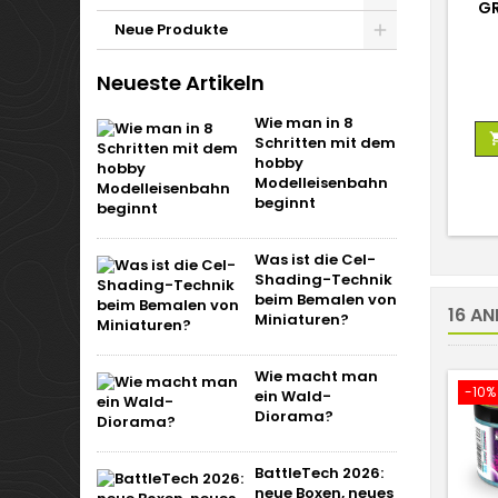
GR
Neue Produkte
Neueste Artikeln
Wie man in 8
Schritten mit dem
hobby
Modelleisenbahn
beginnt
Was ist die Cel-
Shading-Technik
beim Bemalen von
16 AN
Miniaturen?
Wie macht man
-10%
ein Wald-
Diorama?
BattleTech 2026:
neue Boxen, neues