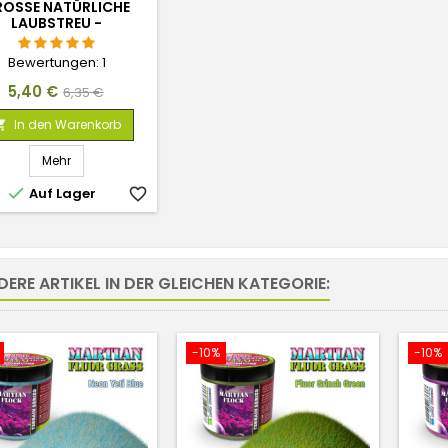
OSSE NATÜRLICHE L
AUBSTREU - N
ATURFARBE
Bewertungen:
1
Preis
Verkaufspreis
5,40 €
6,35 €
In den Warenkorb

Mehr

Auf Lager
favorite_border
DERE ARTIKEL IN DER GLEICHEN KATEGORIE:
-10%
-10%