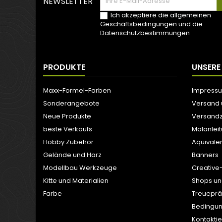
NEWSLETTER
Ich akzeptiere die allgemeinen
Geschäftsbedingungen und die
Datenschutzbestimmungen
PRODUKTE
UNSERE
Maxx-Formel-Farben
Impress
Sonderangebote
Versand
Neue Produkte
Versandz
beste Verkaufs
Malanlei
Hobby Zubehör
Äquivale
Gelände und Harz
Banners
Modellbau Werkzeuge
Creative
Kitte und Materialien
Shops un
Farbe
Treuepr
Bedingun
Kontaktie