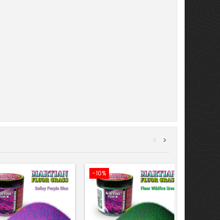
<
>
-10%
-10%