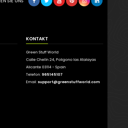
EN SIE UNS
KONTAKT
Green Stuff World
Calle Chelín 24, Poligono las Atalayas
Alicante 03114 - Spain
Telefon:
965145107
Email:
support@greenstuffworld.com