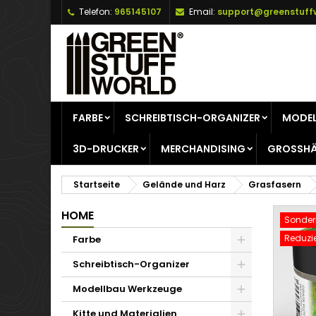
Telefon:
965145107
Email:
support@greenstuff
A
W
A
add_circle_outline
Si
Na
zu
FARBE
SCHREIBTISCH-ORGANIZER
MODEL
3D-DRUCKER
MERCHANDISING
GROSSHÄ
Startseite
Gelände und Harz
Grasfasern
HOME
Sonderp
Reduzie
Farbe
Schreibtisch-Organizer
Modellbau Werkzeuge
Kitte und Materialien