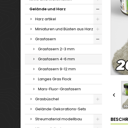
Gelände und Harz
Harz artikel
Miniaturen und Büsten aus Harz
Grasfasern
Grasfasern 2-3 mm
Grasfasern 4-6 mm
Grasfasern 9-12 mm
Langes Gras Flock
Mars-Fluor-Grasfasern

Grasbüschel
Gelände-Dekorations-Sets
BESCHR
Streumaterial modellbau