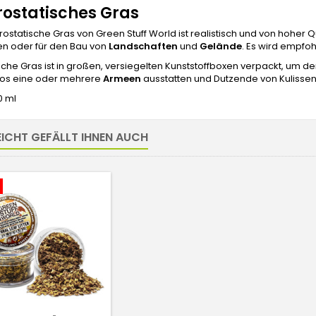
rostatisches Gras
rostatische Gras von Green Stuff World ist realistisch und von hoher Qu
en oder für den Bau von
Landschaften
und
Gelände
. Es wird empfoh
sche Gras ist in großen, versiegelten Kunststoffboxen verpackt, um d
os eine oder mehrere
Armeen
ausstatten und Dutzende von Kulisse
0 ml
EICHT GEFÄLLT IHNEN AUCH