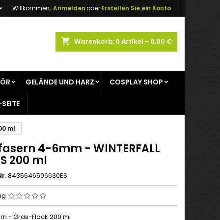

Willkommen,
Anmelden
oder
Erstellen Sie ein Konto
×
×
×
shopping_cart
Warenkorb:
0
Artikel - 0,00 €
gen
HÖR
GELÄNDE UND HARZ
COSPLAY SHOP
n
-SEITE
n
00 ml
fasern 4-6mm - WINTERFALL
S 200 ml
r.
8435646506630ES
ng
rn - Gras-Flock 200 ml