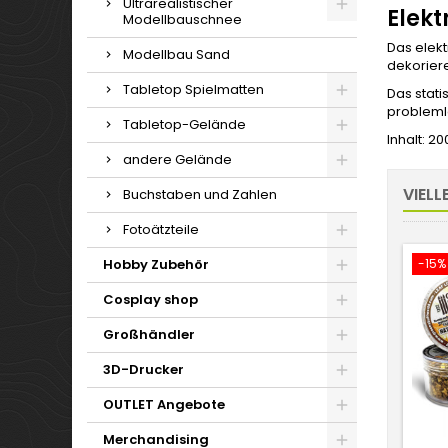
Ultrarealistischer
Elekt
Modellbauschnee
Das elekt
Modellbau Sand
dekorier
Tabletop Spielmatten
Das stati
probleml
Tabletop-Gelände
Inhalt: 20
andere Gelände
VIELL
Buchstaben und Zahlen
Fotoätzteile
Hobby Zubehör
-15%
Cosplay shop
Großhändler
3D-Drucker
OUTLET Angebote
Merchandising