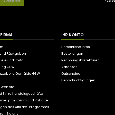
FOLG
 FIRMA
IHR KONTO
um
Persönliche Infos
 und Rückgaben
Bestellungen
iele und Porto
Rechnungskorrekturen
tung GSW
Adressen
nztabelle Gemälde GSW
Gutscheine
Benachrichtigungen
-Website
d Einzelhandelsgeschäfte
ämie-programm und Rabatte
gen des Affiliate-Programms
ren Sie uns