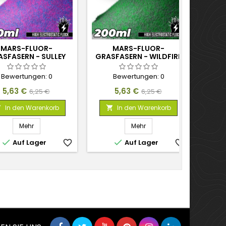
MARS-FLUOR-
MARS-FLUOR-
SFASERN - SULLEY
GRASFASERN - WILDFIRE
GR
PLE-BLUE - 200ML
GREEN - 200ML
STI
Bewertungen:
0
Bewertungen:
0
Preis
Verkaufspreis
Preis
Verkaufspreis
5,63 €
5,63 €
6,25 €
6,25 €
In den Warenkorb
In den Warenkorb



Mehr
Mehr


Auf Lager
favorite_border
Auf Lager
favorite_border