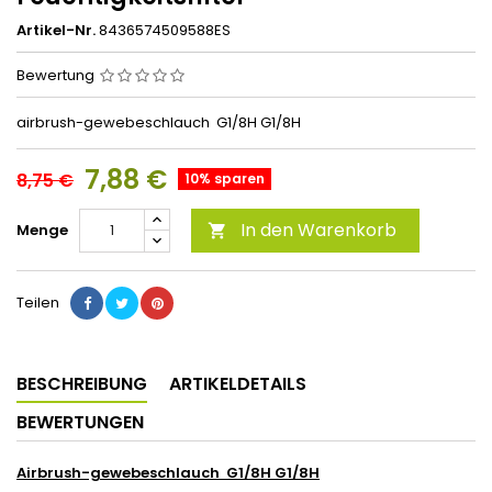
Artikel-Nr.
8436574509588ES
Bewertung
airbrush-gewebeschlauch G1/8H G1/8H
7,88 €
8,75 €
10% sparen
In den Warenkorb
Menge

Teilen
BESCHREIBUNG
ARTIKELDETAILS
BEWERTUNGEN
Airbrush-gewebeschlauch G1/8H G1/8H