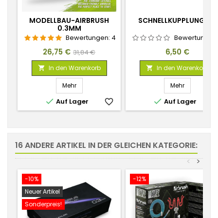
MODELLBAU-AIRBRUSH
SCHNELLKUPPLUNG 1/8
0.3MM
Bewertungen:
4
Bewertungen
Preis
Verkaufspreis
Preis
26,75 €
6,50 €
31,84 €
In den Warenkorb
In den Warenkorb


Mehr
Mehr


Auf Lager
favorite_border
Auf Lager
favorite_
16 ANDERE ARTIKEL IN DER GLEICHEN KATEGORIE:
<
>
-10%
-12%
Neuer Artikel
Sonderpreis!