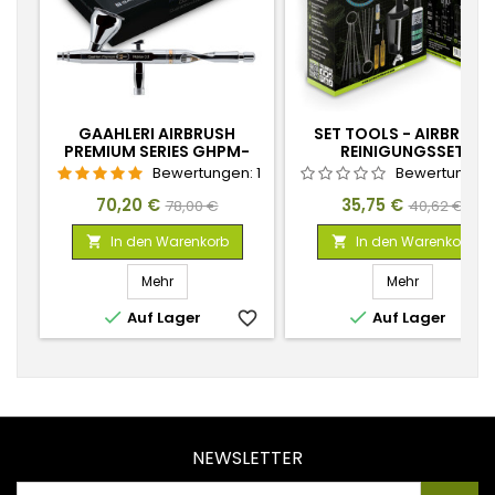
GAAHLERI AIRBRUSH
SET TOOLS - AIRBRUSH
PREMIUM SERIES GHPM-
REINIGUNGSSET
MOBIUS 0.3MM
Bewertungen:
1
Bewertungen
Preis
Verkaufspreis
Preis
Verkaufspr
70,20 €
35,75 €
78,00 €
40,62 €
In den Warenkorb
In den Warenkorb


Mehr
Mehr


Auf Lager
favorite_border
Auf Lager
favorite_
NEWSLETTER