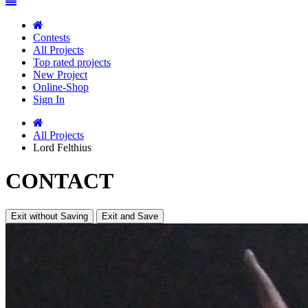
Contests
All Projects
Top rated projects
New Project
Online-Shop
Sign In
All Projects
Lord Felthius
CONTACT