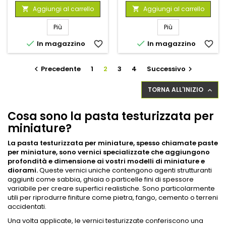
Aggiungi al carrello
Aggiungi al carrello


Più
Più


In magazzino
favorite_border
In magazzino
favorite_border
Precedente
1
2
3
4
Successivo


TORNA ALL'INIZIO

Cosa sono la pasta testurizzata per
miniature?
La pasta testurizzata per miniature, spesso chiamate paste
per miniature, sono vernici specializzate che aggiungono
profondità e dimensione ai vostri modelli di miniature e
diorami.
Queste vernici uniche contengono agenti strutturanti
aggiunti come sabbia, ghiaia o particelle fini di spessore
variabile per creare superfici realistiche. Sono particolarmente
utili per riprodurre finiture come pietra, fango, cemento o terreni
accidentati.
Una volta applicate, le vernici testurizzate conferiscono una