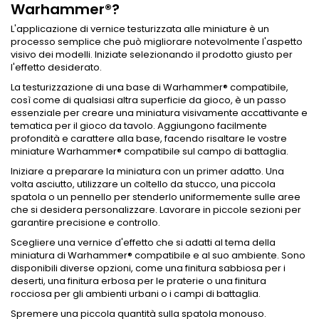
Warhammer®?
L'applicazione di vernice testurizzata alle miniature è un
processo semplice che può migliorare notevolmente l'aspetto
visivo dei modelli. Iniziate selezionando il prodotto giusto per
l'effetto desiderato.
La testurizzazione di una base di Warhammer® compatibile,
così come di qualsiasi altra superficie da gioco, è un passo
essenziale per creare una miniatura visivamente accattivante e
tematica per il gioco da tavolo. Aggiungono facilmente
profondità e carattere alla base, facendo risaltare le vostre
miniature Warhammer® compatibile sul campo di battaglia.
Iniziare a preparare la miniatura con un primer adatto. Una
volta asciutto, utilizzare un coltello da stucco, una piccola
spatola o un pennello per stenderlo uniformemente sulle aree
che si desidera personalizzare. Lavorare in piccole sezioni per
garantire precisione e controllo.
Scegliere una vernice d'effetto che si adatti al tema della
miniatura di Warhammer® compatibile e al suo ambiente. Sono
disponibili diverse opzioni, come una finitura sabbiosa per i
deserti, una finitura erbosa per le praterie o una finitura
rocciosa per gli ambienti urbani o i campi di battaglia.
Spremere una piccola quantità sulla spatola monouso.