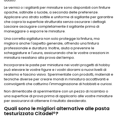
adatto.
Le vernici o i sigillanti per miniature sono disponibili con finiture
opache, satinate o lucide, a seconda delle preferenze.
Applicare uno strato sottile e uniforme di sigillante per garantire
che copra la superficie strutturata senza oscurare i dettagli.
Lasciare asciugare completamente il sigillante prima di
maneggiare o esporre le miniature.
Una corretta sigillatura non solo protegge la finitura, ma
migliora anche l'aspetto generale, offrendo una finitura
professionale e duratura. Inoltre, aiuta a prevenire le
scheggiature e l'usura, assicurando che le vostre creazioni in
miniatura resistano alla prova del tempo.
Incorporare le paste per miniature nei vostri progetti di hobby
può elevare le vostre figure e i vostri diorami a nuovi livelli di
realismo e fascino visivo. Sperimentate con prodotti, materiali e
tecniche diverse per creare mondi in miniatura accattivanti e
coinvolgenti che catturino l'immaginazione di hobbisti e curiosi.
Non dimenticate di sperimentare con un pezzo di ricambio o
una superficie di prova prima di applicarlo alle vostre miniature
per assicurarvi di ottenere il risultato desiderato.
Quali sono le migliori alternative alle pasta
testurizzata Citadel®?