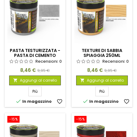
PASTA TESTURIZZATA -
TEXTURE DI SABBIA
PASTA DI CEMENTO
SPIAGGIA 250ML
250ML
Recensioni:
0
Recensioni:
0
Prezzo
Prezzo
Prezzo
Prezzo
8,46 €
8,46 €
9,95 €
9,95 €
base
base
Aggiungi al carrello
Aggiungi al carrello


Più
Più


In magazzino
favorite_border
In magazzino
favorite_border
-15%
-15%