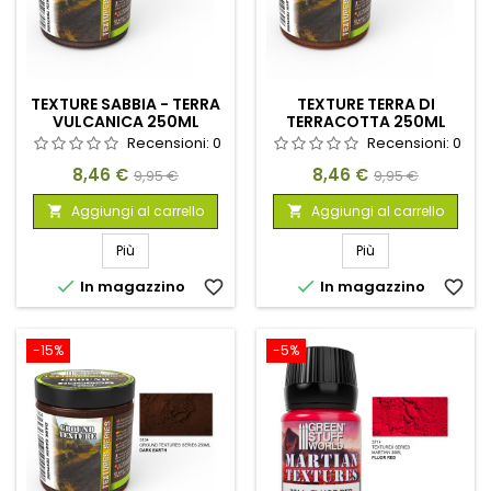
TEXTURE SABBIA - TERRA
TEXTURE TERRA DI
VULCANICA 250ML
TERRACOTTA 250ML
Recensioni:
0
Recensioni:
0
Prezzo
Prezzo
Prezzo
Prezzo
8,46 €
8,46 €
9,95 €
9,95 €
base
base
Aggiungi al carrello
Aggiungi al carrello


Più
Più


In magazzino
favorite_border
In magazzino
favorite_border
-15%
-5%