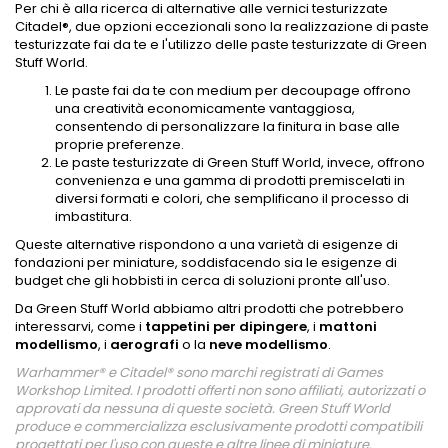
Per chi è alla ricerca di alternative alle vernici testurizzate
Citadel®, due opzioni eccezionali sono la realizzazione di paste
testurizzate fai da te e l'utilizzo delle paste testurizzate di Green
Stuff World.
Le paste fai da te con medium per decoupage offrono
una creatività economicamente vantaggiosa,
consentendo di personalizzare la finitura in base alle
proprie preferenze.
Le paste testurizzate di Green Stuff World, invece, offrono
convenienza e una gamma di prodotti premiscelati in
diversi formati e colori, che semplificano il processo di
imbastitura.
Queste alternative rispondono a una varietà di esigenze di
fondazioni per miniature, soddisfacendo sia le esigenze di
budget che gli hobbisti in cerca di soluzioni pronte all'uso.
Da Green Stuff World abbiamo altri prodotti che potrebbero
interessarvi, come i
tappetini per dipingere
, i
mattoni
modellismo
, i
aerografi
o la
neve modellismo
.
Warhammer® e Citadel® sono marchi registrati di Games
Workshop Limited. I prodotti offerti non sono affiliati, autorizzati o
approvati da nessuna di queste società. Green Stuff World
produce e commercializza esclusivamente prodotti compatibili
progettati per l'uso con queste e altre linee di miniature.