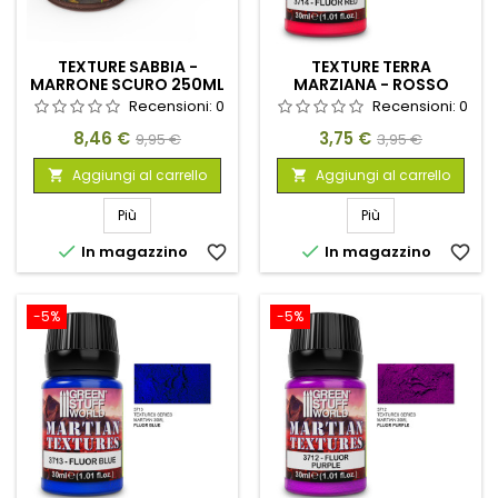
TEXTURE SABBIA -
TEXTURE TERRA
MARRONE SCURO 250ML
MARZIANA - ROSSO
FLUOR 30ML
Recensioni:
0
Recensioni:
0
Prezzo
Prezzo
Prezzo
Prezzo
8,46 €
3,75 €
9,95 €
3,95 €
base
base
Aggiungi al carrello
Aggiungi al carrello


Più
Più


In magazzino
favorite_border
In magazzino
favorite_border
-5%
-5%