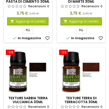
PASTA DI CEMENTO 30ML
DI MARTE 30ML
Recensioni:
0
Recensioni:
0
Prezzo
Prezzo
Prezzo
Prezzo
3,75 €
3,75 €
3,95 €
3,95 €
base
base
Aggiungi al carrello
Aggiungi al carrello


Più
Più


In magazzino
favorite_border
In magazzino
favorite_border
-5%
-5%
TEXTURE SABBIA TERRA
TEXTURE TERRA DI
VULCANICA 30ML
TERRACOTTA 30ML
Recensioni:
0
Recensioni:
0