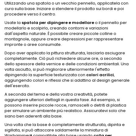
Utilizzando una spatola o un vecchio pennello, applicatela con
cura sulla base. Iniziare a stendere il prodotto sui bordi e poi
procedere verso il centro.
Usate la
spatola per dipingere e modellare
o il pennello per
modellarlo e scolpirlo, creando contorni e variazioni
dall'aspetto naturale. È possibile creare piccole colline o
montagnole, oppure creare depressioni per rappresentare
impronte o aree consumate.
Dopo aver applicato la pittura strutturata, lasciarla asciugare
completamente. Ciò può richiedere alcune ore, a seconda
dello spessore della vernice e delle condizioni ambientali. Una
volta asciutto, si può migliorare ulteriormente l'effetto
dipingendo la superficie testurizzata con
colori acrilici
,
aggiungendo colori e riflessi che si adattino al design generale
dell'esercito.
A seconda del tema e della vostra creatività, potete
aggiungere ulteriori dettagli in questa fase. Ad esempio, si
possono inserire piccole rocce, ramoscelli o detriti di plastica
per simulare un ambiente più realistico. Assicuratevi solo che
siano ben aderenti alla base.
Una volta che la base è completamente strutturata, dipinta e
sigillata, si può attaccare saldamente la miniatura di
Warhammer® compatibile alla base usando
colla per