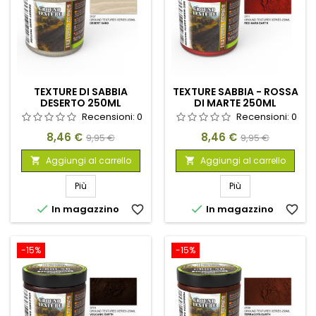
TEXTURE DI SABBIA
TEXTURE SABBIA - ROSSA
DESERTO 250ML
DI MARTE 250ML
Recensioni:
0
Recensioni:
0
Prezzo
Prezzo
Prezzo
Prezzo
8,46 €
8,46 €
9,95 €
9,95 €
base
base
Aggiungi al carrello
Aggiungi al carrello


Più
Più


In magazzino
favorite_border
In magazzino
favorite_border
-15%
-15%