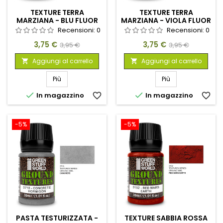
TEXTURE TERRA
TEXTURE TERRA
MARZIANA - BLU FLUOR
MARZIANA - VIOLA FLUOR
30ML
30ML
Recensioni:
0
Recensioni:
0
Prezzo
Prezzo
Prezzo
Prezzo
3,75 €
3,75 €
3,95 €
3,95 €
base
base
Aggiungi al carrello
Aggiungi al carrello


Più
Più


In magazzino
favorite_border
In magazzino
favorite_border
-5%
-5%
PASTA TESTURIZZATA -
TEXTURE SABBIA ROSSA