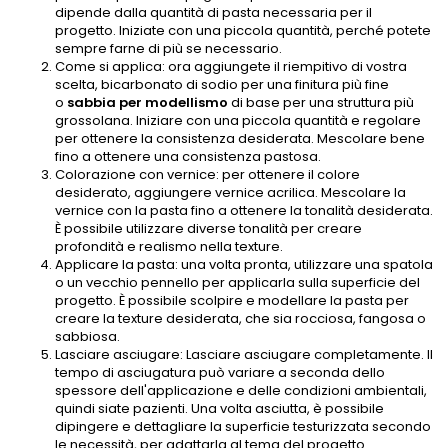
dipende dalla quantità di pasta necessaria per il
progetto. Iniziate con una piccola quantità, perché potete
sempre farne di più se necessario.
Come si applica: ora aggiungete il riempitivo di vostra
scelta, bicarbonato di sodio per una finitura più fine
o
sabbia per modellismo
di base per una struttura più
grossolana. Iniziare con una piccola quantità e regolare
per ottenere la consistenza desiderata. Mescolare bene
fino a ottenere una consistenza pastosa.
Colorazione con vernice: per ottenere il colore
desiderato, aggiungere vernice acrilica. Mescolare la
vernice con la pasta fino a ottenere la tonalità desiderata.
È possibile utilizzare diverse tonalità per creare
profondità e realismo nella texture.
Applicare la pasta: una volta pronta, utilizzare una spatola
o un vecchio pennello per applicarla sulla superficie del
progetto. È possibile scolpire e modellare la pasta per
creare la texture desiderata, che sia rocciosa, fangosa o
sabbiosa.
Lasciare asciugare: Lasciare asciugare completamente. Il
tempo di asciugatura può variare a seconda dello
spessore dell'applicazione e delle condizioni ambientali,
quindi siate pazienti. Una volta asciutta, è possibile
dipingere e dettagliare la superficie testurizzata secondo
le necessità, per adattarla al tema del progetto.