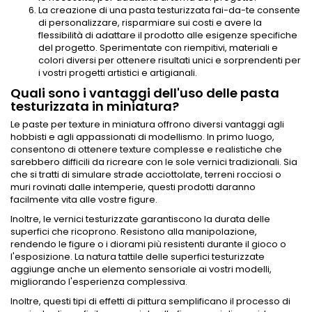
La creazione di una pasta testurizzata fai-da-te consente
di personalizzare, risparmiare sui costi e avere la
flessibilità di adattare il prodotto alle esigenze specifiche
del progetto. Sperimentate con riempitivi, materiali e
colori diversi per ottenere risultati unici e sorprendenti per
i vostri progetti artistici e artigianali.
Quali sono i vantaggi dell'uso delle pasta
testurizzata in miniatura?
Le paste per texture in miniatura offrono diversi vantaggi agli
hobbisti e agli appassionati di modellismo. In primo luogo,
consentono di ottenere texture complesse e realistiche che
sarebbero difficili da ricreare con le sole vernici tradizionali. Sia
che si tratti di simulare strade acciottolate, terreni rocciosi o
muri rovinati dalle intemperie, questi prodotti daranno
facilmente vita alle vostre figure.
Inoltre, le vernici testurizzate garantiscono la durata delle
superfici che ricoprono. Resistono alla manipolazione,
rendendo le figure o i diorami più resistenti durante il gioco o
l'esposizione. La natura tattile delle superfici testurizzate
aggiunge anche un elemento sensoriale ai vostri modelli,
migliorando l'esperienza complessiva.
Inoltre, questi tipi di effetti di pittura semplificano il processo di