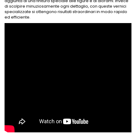
aggiunta di una finitura speciale alle figure e ai diorami. Invece
di scolpire minuziosamente ogni dettaglio, con queste vernici
specializzate si ottengono risultati straordinari in modo rapido
ed efficiente.