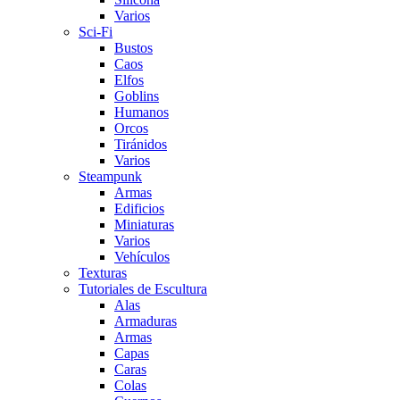
Varios
Sci-Fi
Bustos
Caos
Elfos
Goblins
Humanos
Orcos
Tiránidos
Varios
Steampunk
Armas
Edificios
Miniaturas
Varios
Vehí­culos
Texturas
Tutoriales de Escultura
Alas
Armaduras
Armas
Capas
Caras
Colas