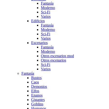
Fantasía
Moderno
Sci-Fi
Varios
Edificios
Fantasí­a
Moderno
Sci-Fi
Varios
Escenarios
Fantasía
Moderno
Otros escenarios mod
Otros escenarios
Sci-Fi
Varios
Fantasí­a
Bustos
Caos
Demonios
Elfos
Enanos
Gigantes
Goblins
Humanos