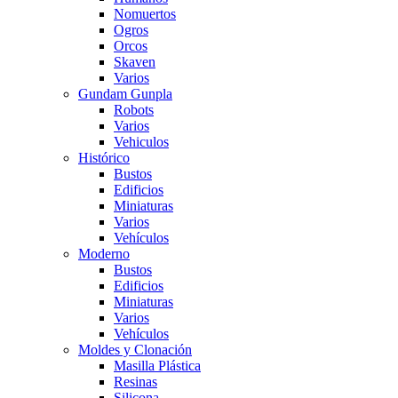
Nomuertos
Ogros
Orcos
Skaven
Varios
Gundam Gunpla
Robots
Varios
Vehiculos
Histórico
Bustos
Edificios
Miniaturas
Varios
Vehí­culos
Moderno
Bustos
Edificios
Miniaturas
Varios
Vehí­culos
Moldes y Clonación
Masilla Plástica
Resinas
Silicona