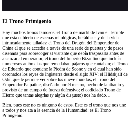
El Trono Primigenio
Hay muchos tronos famosos: el Trono de marfil de Ivan el Terrible
que está cubierto de escenas
mitológicas, heráldicas y de la vida
intrincadamente talladas;
el Trono del Dragón del Emperador de
China al que se accedía a través de una serie de puertas y de pasos
diseñada para sobrecoger al visitante que debía traspasarla antes de
alcanzar al emperador; el trono del Imperio Bizantino que incluía
numerosos autómatas que remedaban pájaros que cantaban; el Trono
de Eduardo que contiene la Piedra de Scone y en el cual han sido
coronados los reyes de Inglaterra desde el siglo XIV; el Hlidskjalf de
Odín que le permite ver sobre los nueve mundos; el Trono del
Emperador Palpatine, diseñado por él mismo, hecho de lanthanio y
provisto de un campo de fuerza defensivo; el codiciado Trono de
Hierro que tantas alegrías (y algún disgusto) nos ha dado…
Bien, pues este no es ninguno de estos. Este es el trono que nos une
a todos y nos ata a la esencia de la Humanidad: es El Trono
Primigenio.