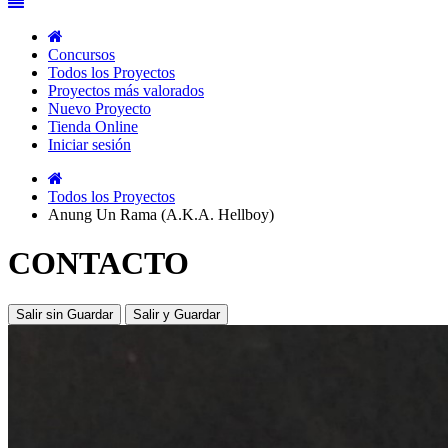
Concursos
Todos los Proyectos
Proyectos más valorados
Nuevo Proyecto
Tienda Online
Iniciar sesión
Todos los Proyectos
Anung Un Rama (A.K.A. Hellboy)
CONTACTO