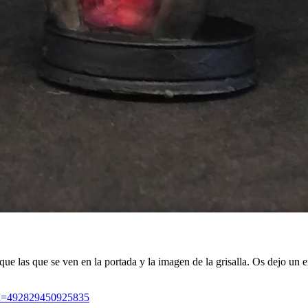
las que se ven en la portada y la imagen de la grisalla. Os dejo un en
&id=492829450925835