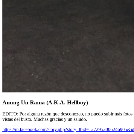
Anung Un Rama (A.K.A. Hellboy)
EDITO: Por alguna razón que desconozco, no puedo subir más fotos que 
vistas del busto. Muchas gracias y un saludo.
https://m.facebook.com/story.php?story_fbid=1272952006246905