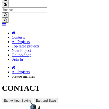
Contests
All Projects
Top rated projects
New Project
Online-Shop
Sign In
All Projects
plague marines
CONTACT