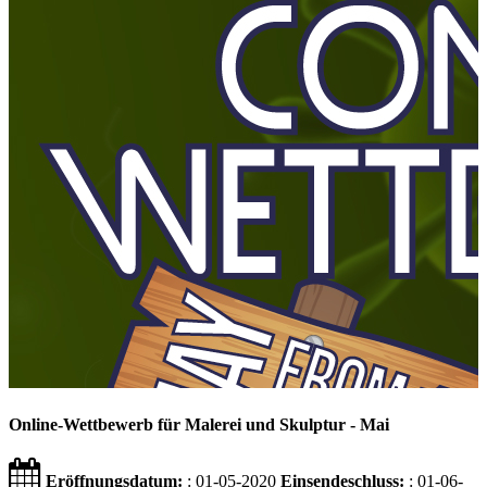
Online-Wettbewerb für Malerei und Skulptur - Mai
Eröffnungsdatum:
: 01-05-2020
Einsendeschluss:
: 01-06-